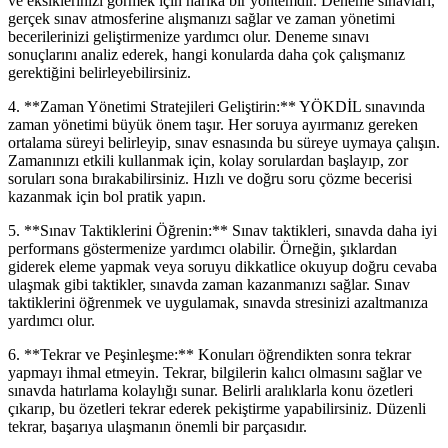
ve eksiklerinizi görmek için harika bir yöntemdir. Deneme sınavları,
gerçek sınav atmosferine alışmanızı sağlar ve zaman yönetimi
becerilerinizi geliştirmenize yardımcı olur. Deneme sınavı
sonuçlarını analiz ederek, hangi konularda daha çok çalışmanız
gerektiğini belirleyebilirsiniz.
4. **Zaman Yönetimi Stratejileri Geliştirin:** YÖKDİL sınavında
zaman yönetimi büyük önem taşır. Her soruya ayırmanız gereken
ortalama süreyi belirleyip, sınav esnasında bu süreye uymaya çalışın.
Zamanınızı etkili kullanmak için, kolay sorulardan başlayıp, zor
soruları sona bırakabilirsiniz. Hızlı ve doğru soru çözme becerisi
kazanmak için bol pratik yapın.
5. **Sınav Taktiklerini Öğrenin:** Sınav taktikleri, sınavda daha iyi
performans göstermenize yardımcı olabilir. Örneğin, şıklardan
giderek eleme yapmak veya soruyu dikkatlice okuyup doğru cevaba
ulaşmak gibi taktikler, sınavda zaman kazanmanızı sağlar. Sınav
taktiklerini öğrenmek ve uygulamak, sınavda stresinizi azaltmanıza
yardımcı olur.
6. **Tekrar ve Peşinleşme:** Konuları öğrendikten sonra tekrar
yapmayı ihmal etmeyin. Tekrar, bilgilerin kalıcı olmasını sağlar ve
sınavda hatırlama kolaylığı sunar. Belirli aralıklarla konu özetleri
çıkarıp, bu özetleri tekrar ederek pekiştirme yapabilirsiniz. Düzenli
tekrar, başarıya ulaşmanın önemli bir parçasıdır.