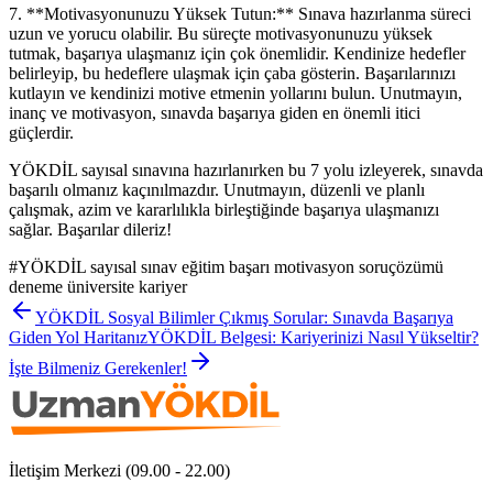
7. **Motivasyonunuzu Yüksek Tutun:** Sınava hazırlanma süreci
uzun ve yorucu olabilir. Bu süreçte motivasyonunuzu yüksek
tutmak, başarıya ulaşmanız için çok önemlidir. Kendinize hedefler
belirleyip, bu hedeflere ulaşmak için çaba gösterin. Başarılarınızı
kutlayın ve kendinizi motive etmenin yollarını bulun. Unutmayın,
inanç ve motivasyon, sınavda başarıya giden en önemli itici
güçlerdir.
YÖKDİL sayısal sınavına hazırlanırken bu 7 yolu izleyerek, sınavda
başarılı olmanız kaçınılmazdır. Unutmayın, düzenli ve planlı
çalışmak, azim ve kararlılıkla birleştiğinde başarıya ulaşmanızı
sağlar. Başarılar dileriz!
#
YÖKDİL sayısal sınav eğitim başarı motivasyon soruçözümü
deneme üniversite kariyer
YÖKDİL Sosyal Bilimler Çıkmış Sorular: Sınavda Başarıya
Giden Yol Haritanız
YÖKDİL Belgesi: Kariyerinizi Nasıl Yükseltir?
İşte Bilmeniz Gerekenler!
İletişim Merkezi (09.00 - 22.00)