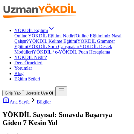
YÖKDİL Eğitimi
Online YÖKDİL Eğitimi Nedir?
Online Eğitimimiz Nasıl
Çalışır?
YÖKDİL Kelime Eğitimi
YÖKDİL Grammer
Eğitimi
YÖKDİL Soru Çalışmaları
YÖKDİL Destek
Modülleri
YÖKDİL / e-YÖKDİL Puan Hesaplama
YÖKDİL Nedir?
Ders Örnekleri
Yorumlar
Blog
Eğitim Setleri
Giriş Yap
Ücretsiz Üye Ol
Ana Sayfa
Bilgiler
YÖKDİL Sayısal: Sınavda Başarıya
Giden 7 Kesin Yol