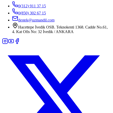
0(312) 911 37 15
0(850) 302 67 15
destek@uzmandil.com
Hacettepe İvedik OSB. Teknokenti 1368. Cadde No.61,
4. Kat Ofis No: 32 İvedik / ANKARA