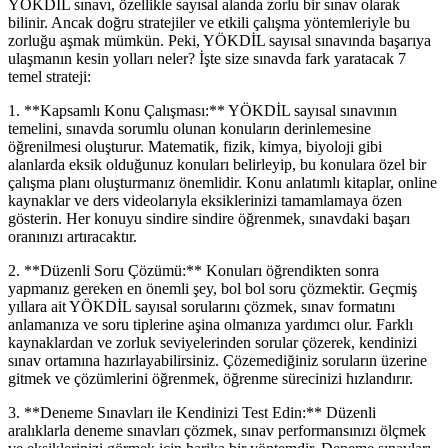
YÖKDİL sınavı, özellikle sayısal alanda zorlu bir sınav olarak
bilinir. Ancak doğru stratejiler ve etkili çalışma yöntemleriyle bu
zorluğu aşmak mümkün. Peki, YÖKDİL sayısal sınavında başarıya
ulaşmanın kesin yolları neler? İşte size sınavda fark yaratacak 7
temel strateji:
1. **Kapsamlı Konu Çalışması:** YÖKDİL sayısal sınavının
temelini, sınavda sorumlu olunan konuların derinlemesine
öğrenilmesi oluşturur. Matematik, fizik, kimya, biyoloji gibi
alanlarda eksik olduğunuz konuları belirleyip, bu konulara özel bir
çalışma planı oluşturmanız önemlidir. Konu anlatımlı kitaplar, online
kaynaklar ve ders videolarıyla eksiklerinizi tamamlamaya özen
gösterin. Her konuyu sindire sindire öğrenmek, sınavdaki başarı
oranınızı artıracaktır.
2. **Düzenli Soru Çözümü:** Konuları öğrendikten sonra
yapmanız gereken en önemli şey, bol bol soru çözmektir. Geçmiş
yıllara ait YÖKDİL sayısal sorularını çözmek, sınav formatını
anlamanıza ve soru tiplerine aşina olmanıza yardımcı olur. Farklı
kaynaklardan ve zorluk seviyelerinden sorular çözerek, kendinizi
sınav ortamına hazırlayabilirsiniz. Çözemediğiniz soruların üzerine
gitmek ve çözümlerini öğrenmek, öğrenme sürecinizi hızlandırır.
3. **Deneme Sınavları ile Kendinizi Test Edin:** Düzenli
aralıklarla deneme sınavları çözmek, sınav performansınızı ölçmek