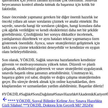
işaretlemek için yeterli zamanı ayırmak çok önemlidir. Sınavda
heyecanınızı kontrol altında tutmak da başarınız için kritik bir
faktördür.
Sınav öncesinde yapmanız gereken bir diğer önemli hazırlık ise
önceki yıllara ait sınav sorularını çözmek ve analiz etmektir. Bu
sayede, sınavda hangi tür soruların çıktığını, hangi konulara daha
çok ağırlık verildiğini ve kendi eksiklerinizi daha net bir şekilde
görebilirsiniz. Çözdüğünüz her soruyu dikkatlice incelemek,
yanlışlarınızı düzeltmek ve aynı hataları tekrar yapmamaya özen
göstermek önemlidir. Ayrıca, sınav stratejilerinizi geliştirmek için
farklı soru çözme tekniklerini deneyebilir ve kendinize en uygun
olanı belirleyebilirsiniz.
Son olarak, YÖKDİL Sağlık sınavına hazırlanırken kendinize
güvenin ve motivasyonunuzu yüksek tutun. Düzenli ve planlı
çalışarak, eksiklerinizi gidererek ve sınav stratejilerini uygulayarak
sınavda başarılı olma şansınızı artırabilirsiniz. Unutmayın ki,
başarıya giden yol sabır, disiplin ve doğru çalışma stratejilerinden
geçer. Bu süreçte destek almak için online kaynaklardan, ders
kitaplarından ve uzmanlardan yardım alabilirsiniz. Başarılar dileriz!
#
YÖKDİL
#
Sağlık
#
SoruDağılımı
#
SınavHazırlık
#
AkademikKariyer
#
**** YÖKDİL Sosyal Bilimler Kelime Avı: Sınava Hazırlıkta
Gizli Silahın! **
YÖKDİL Doktora İçin Geçerli Mi? 2024'te