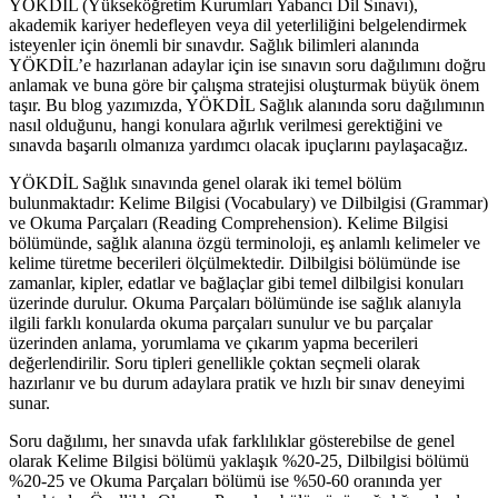
YÖKDİL (Yükseköğretim Kurumları Yabancı Dil Sınavı),
akademik kariyer hedefleyen veya dil yeterliliğini belgelendirmek
isteyenler için önemli bir sınavdır. Sağlık bilimleri alanında
YÖKDİL’e hazırlanan adaylar için ise sınavın soru dağılımını doğru
anlamak ve buna göre bir çalışma stratejisi oluşturmak büyük önem
taşır. Bu blog yazımızda, YÖKDİL Sağlık alanında soru dağılımının
nasıl olduğunu, hangi konulara ağırlık verilmesi gerektiğini ve
sınavda başarılı olmanıza yardımcı olacak ipuçlarını paylaşacağız.
YÖKDİL Sağlık sınavında genel olarak iki temel bölüm
bulunmaktadır: Kelime Bilgisi (Vocabulary) ve Dilbilgisi (Grammar)
ve Okuma Parçaları (Reading Comprehension). Kelime Bilgisi
bölümünde, sağlık alanına özgü terminoloji, eş anlamlı kelimeler ve
kelime türetme becerileri ölçülmektedir. Dilbilgisi bölümünde ise
zamanlar, kipler, edatlar ve bağlaçlar gibi temel dilbilgisi konuları
üzerinde durulur. Okuma Parçaları bölümünde ise sağlık alanıyla
ilgili farklı konularda okuma parçaları sunulur ve bu parçalar
üzerinden anlama, yorumlama ve çıkarım yapma becerileri
değerlendirilir. Soru tipleri genellikle çoktan seçmeli olarak
hazırlanır ve bu durum adaylara pratik ve hızlı bir sınav deneyimi
sunar.
Soru dağılımı, her sınavda ufak farklılıklar gösterebilse de genel
olarak Kelime Bilgisi bölümü yaklaşık %20-25, Dilbilgisi bölümü
%20-25 ve Okuma Parçaları bölümü ise %50-60 oranında yer