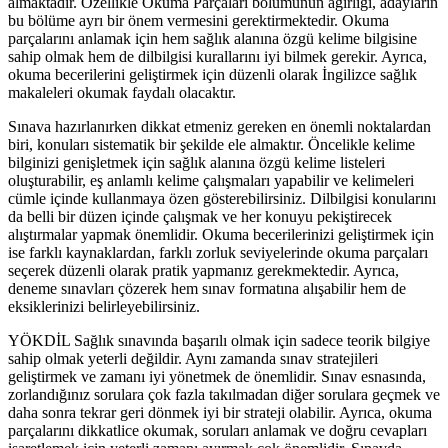
almaktadır. Özellikle Okuma Parçaları bölümünün ağırlığı, adayların
bu bölüme ayrı bir önem vermesini gerektirmektedir. Okuma
parçalarını anlamak için hem sağlık alanına özgü kelime bilgisine
sahip olmak hem de dilbilgisi kurallarını iyi bilmek gerekir. Ayrıca,
okuma becerilerini geliştirmek için düzenli olarak İngilizce sağlık
makaleleri okumak faydalı olacaktır.
Sınava hazırlanırken dikkat etmeniz gereken en önemli noktalardan
biri, konuları sistematik bir şekilde ele almaktır. Öncelikle kelime
bilginizi genişletmek için sağlık alanına özgü kelime listeleri
oluşturabilir, eş anlamlı kelime çalışmaları yapabilir ve kelimeleri
cümle içinde kullanmaya özen gösterebilirsiniz. Dilbilgisi konularını
da belli bir düzen içinde çalışmak ve her konuyu pekiştirecek
alıştırmalar yapmak önemlidir. Okuma becerilerinizi geliştirmek için
ise farklı kaynaklardan, farklı zorluk seviyelerinde okuma parçaları
seçerek düzenli olarak pratik yapmanız gerekmektedir. Ayrıca,
deneme sınavları çözerek hem sınav formatına alışabilir hem de
eksiklerinizi belirleyebilirsiniz.
YÖKDİL Sağlık sınavında başarılı olmak için sadece teorik bilgiye
sahip olmak yeterli değildir. Aynı zamanda sınav stratejileri
geliştirmek ve zamanı iyi yönetmek de önemlidir. Sınav esnasında,
zorlandığınız sorulara çok fazla takılmadan diğer sorulara geçmek ve
daha sonra tekrar geri dönmek iyi bir strateji olabilir. Ayrıca, okuma
parçalarını dikkatlice okumak, soruları anlamak ve doğru cevapları