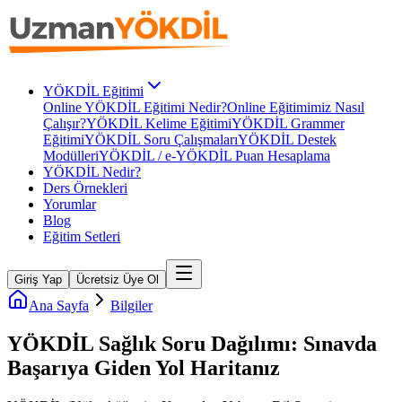
YÖKDİL Eğitimi
Online YÖKDİL Eğitimi Nedir?
Online Eğitimimiz Nasıl
Çalışır?
YÖKDİL Kelime Eğitimi
YÖKDİL Grammer
Eğitimi
YÖKDİL Soru Çalışmaları
YÖKDİL Destek
Modülleri
YÖKDİL / e-YÖKDİL Puan Hesaplama
YÖKDİL Nedir?
Ders Örnekleri
Yorumlar
Blog
Eğitim Setleri
Giriş Yap
Ücretsiz Üye Ol
Ana Sayfa
Bilgiler
YÖKDİL Sağlık Soru Dağılımı: Sınavda
Başarıya Giden Yol Haritanız