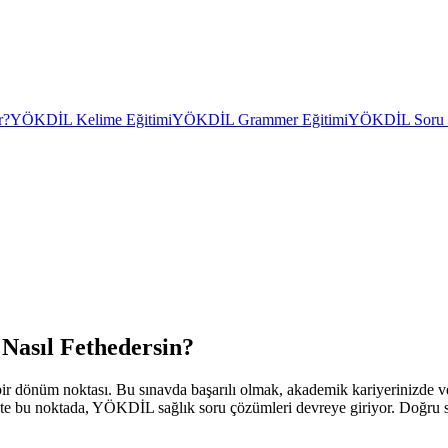
r?
YÖKDİL Kelime Eğitimi
YÖKDİL Grammer Eğitimi
YÖKDİL Soru Ç
Nasıl Fethedersin?
r dönüm noktası. Bu sınavda başarılı olmak, akademik kariyerinizde ve 
şte bu noktada, YÖKDİL sağlık soru çözümleri devreye giriyor. Doğru str