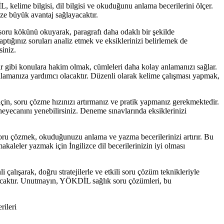
kelime bilgisi, dil bilgisi ve okuduğunu anlama becerilerini ölçer.
ize büyük avantaj sağlayacaktır.
 soru kökünü okuyarak, paragrafı daha odaklı bir şekilde
tığınız soruları analiz etmek ve eksiklerinizi belirlemek de
siniz.
ar gibi konulara hakim olmak, cümleleri daha kolay anlamanızı sağlar.
ı anlamanıza yardımcı olacaktır. Düzenli olarak kelime çalışması yapmak,
çin, soru çözme hızınızı artırmanız ve pratik yapmanız gerekmektedir.
heyecanını yenebilirsiniz. Deneme sınavlarında eksiklerinizi
soru çözmek, okuduğunuzu anlama ve yazma becerilerinizi artırır. Bu
kaleler yazmak için İngilizce dil becerilerinizin iyi olması
 çalışarak, doğru stratejilerle ve etkili soru çözüm teknikleriyle
acaktır. Unutmayın, YÖKDİL sağlık soru çözümleri, bu
ileri