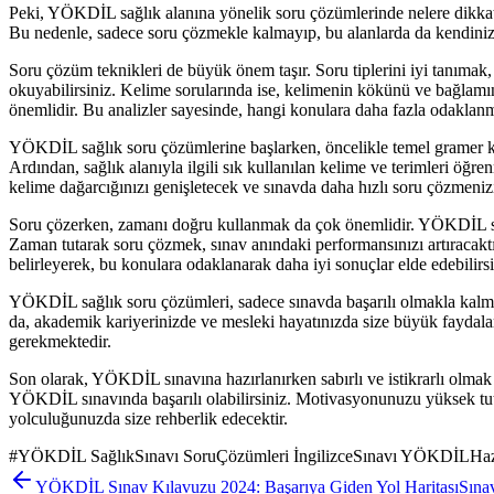
Peki, YÖKDİL sağlık alanına yönelik soru çözümlerinde nelere dikkat 
Bu nedenle, sadece soru çözmekle kalmayıp, bu alanlarda da kendinizi 
Soru çözüm teknikleri de büyük önem taşır. Soru tiplerini iyi tanımak
okuyabilirsiniz. Kelime sorularında ise, kelimenin kökünü ve bağlamını
önemlidir. Bu analizler sayesinde, hangi konulara daha fazla odaklanma
YÖKDİL sağlık soru çözümlerine başlarken, öncelikle temel gramer konu
Ardından, sağlık alanıyla ilgili sık kullanılan kelime ve terimleri öğr
kelime dağarcığınızı genişletecek ve sınavda daha hızlı soru çözmenizi
Soru çözerken, zamanı doğru kullanmak da çok önemlidir. YÖKDİL sınav
Zaman tutarak soru çözmek, sınav anındaki performansınızı artıracaktır
belirleyerek, bu konulara odaklanarak daha iyi sonuçlar elde edebilirsi
YÖKDİL sağlık soru çözümleri, sadece sınavda başarılı olmakla kalmay
da, akademik kariyerinizde ve mesleki hayatınızda size büyük faydalar s
gerekmektedir.
Son olarak, YÖKDİL sınavına hazırlanırken sabırlı ve istikrarlı olmak ön
YÖKDİL sınavında başarılı olabilirsiniz. Motivasyonunuzu yüksek tu
yolculuğunuzda size rehberlik edecektir.
#
YÖKDİL SağlıkSınavı SoruÇözümleri İngilizceSınavı YÖKDİLHazırlı
YÖKDİL Sınav Kılavuzu 2024: Başarıya Giden Yol Haritası
Sına