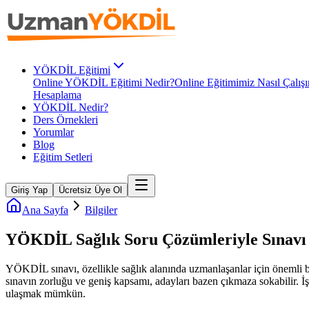
YÖKDİL Eğitimi
Online YÖKDİL Eğitimi Nedir?
Online Eğitimimiz Nasıl Çalışı
Hesaplama
YÖKDİL Nedir?
Ders Örnekleri
Yorumlar
Blog
Eğitim Setleri
Giriş Yap
Ücretsiz Üye Ol
Ana Sayfa
Bilgiler
YÖKDİL Sağlık Soru Çözümleriyle Sınavı 
YÖKDİL sınavı, özellikle sağlık alanında uzmanlaşanlar için önemli bi
sınavın zorluğu ve geniş kapsamı, adayları bazen çıkmaza sokabilir. İ
ulaşmak mümkün.