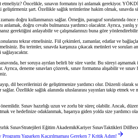
etmeliyiz? Öncelikle, sınavın formatını iyi anlamak gerekiyor. YÖKDİL, 
geliştirmeniz şart. Özellikle sağlık terimlerine hakim olmak, sınavda s
, zamanı doğru kullanmanızı sağlar. Örneğin, paragraf sorularında önce
 anlamak, doğru cevabı bulmanıza yardımcı olacaktır. Ayrıca, yanlış yap
nız gerektiğini anlayabilir ve çalışmalarınızı buna göre yönlendirebilir
larını tekrar etmelisiniz. Fiil çekimleri, zamanlar, edatlar ve bağlaçl
enmelisiniz. Bu terimler, sınavda karşınıza çıkacak metinleri ve sorular
 sağlayacaktır.
ında, her soruya ayrılan belirli bir süre vardır. Bu süreyi aşmamak i
. Ayrıca, deneme sınavları çözerek, sınav formatına alışabilir ve sınav 
niz.
ıp, dil becerilerinizi de geliştirmenize yardımcı olur. Düzenli olarak 
ağlar. Özellikle sağlık alanında uluslararası yayınları takip etmek ve ma
emlidir. Sınav hazırlığı uzun ve zorlu bir süreç olabilir. Ancak, düzenli
tmak ve hedefinize odaklanmak, başarıya giden yolda size yardımcı ol
k SınavStratejileri Eğitim AkademikKariyer SınavTaktikleri DilBecer
v Programı Yaparken Kaçırılmaması Gereken 7 Kritik Adım!