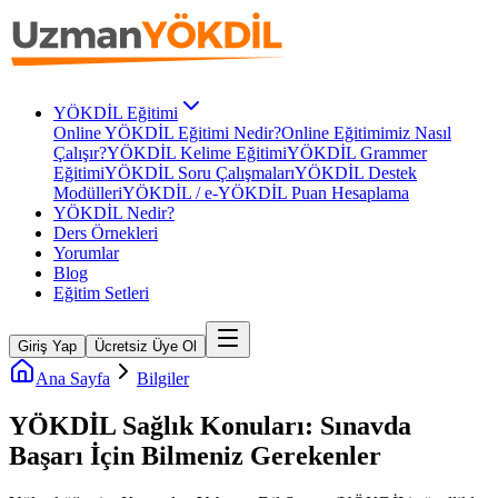
YÖKDİL Eğitimi
Online YÖKDİL Eğitimi Nedir?
Online Eğitimimiz Nasıl
Çalışır?
YÖKDİL Kelime Eğitimi
YÖKDİL Grammer
Eğitimi
YÖKDİL Soru Çalışmaları
YÖKDİL Destek
Modülleri
YÖKDİL / e-YÖKDİL Puan Hesaplama
YÖKDİL Nedir?
Ders Örnekleri
Yorumlar
Blog
Eğitim Setleri
Giriş Yap
Ücretsiz Üye Ol
Ana Sayfa
Bilgiler
YÖKDİL Sağlık Konuları: Sınavda
Başarı İçin Bilmeniz Gerekenler