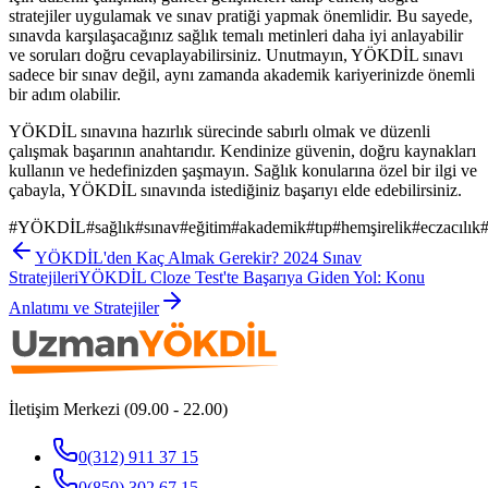
stratejiler uygulamak ve sınav pratiği yapmak önemlidir. Bu sayede,
sınavda karşılaşacağınız sağlık temalı metinleri daha iyi anlayabilir
ve soruları doğru cevaplayabilirsiniz. Unutmayın, YÖKDİL sınavı
sadece bir sınav değil, aynı zamanda akademik kariyerinizde önemli
bir adım olabilir.
YÖKDİL sınavına hazırlık sürecinde sabırlı olmak ve düzenli
çalışmak başarının anahtarıdır. Kendinize güvenin, doğru kaynakları
kullanın ve hedefinizden şaşmayın. Sağlık konularına özel bir ilgi ve
çabayla, YÖKDİL sınavında istediğiniz başarıyı elde edebilirsiniz.
#
YÖKDİL
#
sağlık
#
sınav
#
eğitim
#
akademik
#
tıp
#
hemşirelik
#
eczacılık
YÖKDİL'den Kaç Almak Gerekir? 2024 Sınav
Stratejileri
YÖKDİL Cloze Test'te Başarıya Giden Yol: Konu
Anlatımı ve Stratejiler
İletişim Merkezi (09.00 - 22.00)
0(312) 911 37 15
0(850) 302 67 15