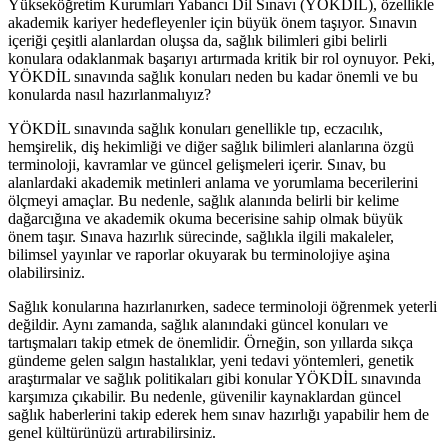
Yükseköğretim Kurumları Yabancı Dil Sınavı (YÖKDİL), özellikle
akademik kariyer hedefleyenler için büyük önem taşıyor. Sınavın
içeriği çeşitli alanlardan oluşsa da, sağlık bilimleri gibi belirli
konulara odaklanmak başarıyı artırmada kritik bir rol oynuyor. Peki,
YÖKDİL sınavında sağlık konuları neden bu kadar önemli ve bu
konularda nasıl hazırlanmalıyız?
YÖKDİL sınavında sağlık konuları genellikle tıp, eczacılık,
hemşirelik, diş hekimliği ve diğer sağlık bilimleri alanlarına özgü
terminoloji, kavramlar ve güncel gelişmeleri içerir. Sınav, bu
alanlardaki akademik metinleri anlama ve yorumlama becerilerini
ölçmeyi amaçlar. Bu nedenle, sağlık alanında belirli bir kelime
dağarcığına ve akademik okuma becerisine sahip olmak büyük
önem taşır. Sınava hazırlık sürecinde, sağlıkla ilgili makaleler,
bilimsel yayınlar ve raporlar okuyarak bu terminolojiye aşina
olabilirsiniz.
Sağlık konularına hazırlanırken, sadece terminoloji öğrenmek yeterli
değildir. Aynı zamanda, sağlık alanındaki güncel konuları ve
tartışmaları takip etmek de önemlidir. Örneğin, son yıllarda sıkça
gündeme gelen salgın hastalıklar, yeni tedavi yöntemleri, genetik
araştırmalar ve sağlık politikaları gibi konular YÖKDİL sınavında
karşımıza çıkabilir. Bu nedenle, güvenilir kaynaklardan güncel
sağlık haberlerini takip ederek hem sınav hazırlığı yapabilir hem de
genel kültürünüzü artırabilirsiniz.