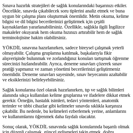
Sınava hazırlık stratejileri de sağlık konularındaki başarınızı etkiler.
Öncelikle, sınavda çıkabilecek soru tiplerini analiz etmek ve buna
uygun bir çalışma planı oluşturmak önemlidir. Metin okuma, kelime
bilgisi ve dil bilgisi becerilerinizi geliştirmek için çeşitli
kaynaklardan yararlanabilirsiniz. Özellikle, sağlıkla ilgili İngilizce
makaleler okuyarak hem okuma hızınızı artırabilir hem de sağlık
terminolojisine hakim olabilirsiniz.
YÖKDİL sınavına hazırlanırken, sadece bireysel çalışmak yeterli
olmayabilir. Çalışma gruplarına katılmak, başkalarıyla fikir
alışverişinde bulunmak ve zorlandığınız konuları tartışmak öğrenme
sürecinizi hızlandırabilir. Ayrıca, deneme sınavları çözerek sınav
pratiği yapmanız ve zaman yönetimi becerilerinizi geliştirmeniz
önemlidir. Deneme sınavları sayesinde, sınav heyecanını azaltabilir
ve eksiklerinizi belirleyebilirsiniz.
Sağlık konularına özel olarak hazırlanırken, tıp ve sağlık bilimleri
alanında sıkça kullanılan kelime gruplarına ve ifadelere dikkat etmek
gerekir. Örneğin, hastalık isimleri, tedavi yöntemleri, anatomik
terimler ve tıbbi cihazlar gibi kelimeler sınavda sıklıkla karşınıza
çıkabilir. Bu nedenle, bu kelimeleri ezberlemek yerine, anlamlarını
ve kullanımlarını öğrenmek daha faydalı olacaktır.
Sonuç olarak, YÖKDİL sınavında sağlık konularında başarılı olmak
için düzenli çalışmak, güncel gelişmeleri takip etmek, doğru