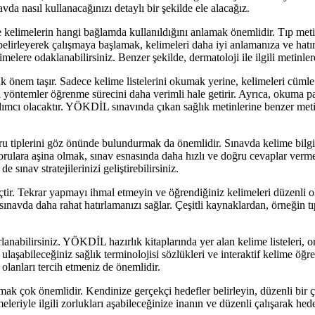
vda nasıl kullanacağınızı detaylı bir şekilde ele alacağız.
elimelerin hangi bağlamda kullanıldığını anlamak önemlidir. Tıp metinler
i belirleyerek çalışmaya başlamak, kelimeleri daha iyi anlamanıza ve hatır
lere odaklanabilirsiniz. Benzer şekilde, dermatoloji ile ilgili metinlerde c
nem taşır. Sadece kelime listelerini okumak yerine, kelimeleri cümle i
ibi yöntemler öğrenme sürecini daha verimli hale getirir. Ayrıca, okuma
mcı olacaktır. YÖKDİL sınavında çıkan sağlık metinlerine benzer metinl
u tiplerini göz önünde bulundurmak da önemlidir. Sınavda kelime bilgi
rulara aşina olmak, sınav esnasında daha hızlı ve doğru cevaplar vermen
 sınav stratejilerinizi geliştirebilirsiniz.
çtir. Tekrar yapmayı ihmal etmeyin ve öğrendiğiniz kelimeleri düzenli 
e sınavda daha rahat hatırlamanızı sağlar. Çeşitli kaynaklardan, örneğin t
bilirsiniz. YÖKDİL hazırlık kitaplarında yer alan kelime listeleri, onli
 ulaşabileceğiniz sağlık terminolojisi sözlükleri ve interaktif kelime öğ
 olanları tercih etmeniz de önemlidir.
çok önemlidir. Kendinize gerçekçi hedefler belirleyin, düzenli bir ça
riyle ilgili zorlukları aşabileceğinize inanın ve düzenli çalışarak hed