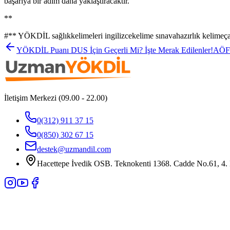
başarıya bir adım daha yaklaştıracaktır.
**
#
** YÖKDİL sağlıkkelimeleri ingilizcekelime sınavahazırlık kelimeçal
YÖKDİL Puanı DUS İçin Geçerli Mi? İşte Merak Edilenler!
AÖF'l
İletişim Merkezi (09.00 - 22.00)
0(312) 911 37 15
0(850) 302 67 15
destek@uzmandil.com
Hacettepe İvedik OSB. Teknokenti 1368. Cadde No.61, 4