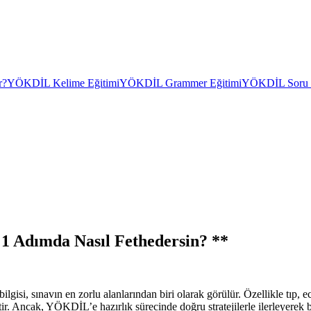
r?
YÖKDİL Kelime Eğitimi
YÖKDİL Grammer Eğitimi
YÖKDİL Soru Ç
1 Adımda Nasıl Fethedersin? **
isi, sınavın en zorlu alanlarından biri olarak görülür. Özellikle tıp, ec
tir. Ancak, YÖKDİL’e hazırlık sürecinde doğru stratejilerle ilerleyerek 