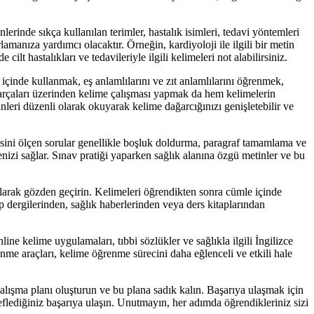
inde sıkça kullanılan terimler, hastalık isimleri, tedavi yöntemleri
lamanıza yardımcı olacaktır. Örneğin, kardiyoloji ile ilgili bir metin
ilt hastalıkları ve tedavileriyle ilgili kelimeleri not alabilirsiniz.
çinde kullanmak, eş anlamlılarını ve zıt anlamlılarını öğrenmek,
 parçaları üzerinden kelime çalışması yapmak da hem kelimelerin
eri düzenli olarak okuyarak kelime dağarcığınızı genişletebilir ve
sini ölçen sorular genellikle boşluk doldurma, paragraf tamamlama ve
izi sağlar. Sınav pratiği yaparken sağlık alanına özgü metinler ve bu
olarak gözden geçirin. Kelimeleri öğrendikten sonra cümle içinde
ıp dergilerinden, sağlık haberlerinden veya ders kitaplarından
ne kelime uygulamaları, tıbbi sözlükler ve sağlıkla ilgili İngilizce
renme araçları, kelime öğrenme sürecini daha eğlenceli ve etkili hale
lışma planı oluşturun ve bu plana sadık kalın. Başarıya ulaşmak için
eflediğiniz başarıya ulaşın. Unutmayın, her adımda öğrendikleriniz sizi