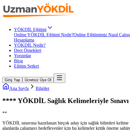
YÖKDİL Eğitimi
Online YÖKDİL Eğitimi Nedir?
Online Eğitimimiz Nasıl Çalışı
Hesaplama
YÖKDİL Nedir?
Ders Örnekleri
Yorumlar
Blog
Eğitim Setleri
Giriş Yap
Ücretsiz Üye Ol
Ana Sayfa
Bilgiler
**** YÖKDİL Sağlık Kelimeleriyle Sınavı 
**
YÖKDİL sınavına hazırlanan birçok aday için sağlık bilimleri kelime bilg
alanlarda çalışmayı hedefleyenler için bu kelimeler kritik öneme sahip