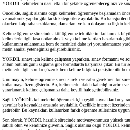
YÖKDİL kelimelerini nasıl etkili bir şekilde öğrenebileceğinizi ve sına
Öncelikle, sağlık alanına özgü kelimeleri öğrenmeye başlamadan önce k
ve anatomik yapılar gibi farklı kategorilere ayrılabilir. Bu kategoriler
okurken kalp rahatsızlıklarına, damarlara ve kan dolaşımına ilişkin kelime
Kelime öğrenme sürecinde aktif öğrenme tekniklerini kullanmak büyük ö
kelimelerle ilgili kısa notlar almak veya kelime kartları hazırlamak g
kullanımını anlamanıza hem de metinleri daha iyi yorumlamanıza yardı
metin analizi yeteneğinizi geliştirebilirsiniz.
YÖKDİL sınavı için kelime çalışması yaparken, sınav formatını ve sor
anlam bütünlüğünü sağlama gibi formatlarda karşımıza çıkar. Bu tür so
metinlerle ilgili sorular çözerek hem kelime bilginizi pekiştirebilir hem de
Unutmayın, kelime öğrenme süreci sürekli ve sabır gerektiren bir süre
kullanmaya özen gösterin. Bu, kelimelerin akılda kalıcılığını artırır v
yararlanarak kelime çalışmanızı daha keyifli hale getirebilirsiniz.
Sağlık YÖKDİL kelimelerini öğrenmek için çeşitli kaynaklardan yararlana
yayınlar bu kaynaklar arasında sayılabilir. Özellikle internet üzerinden
getirebilir. Bu kaynakları kullanırken farklı öğrenme stillerinize uygun
Son olarak, YÖKDİL hazırlık sürecinde motivasyonunuzu yüksek tutmak 
sabırlı olun ve kendinize güvenin. Sağlık alanına özgü YÖKDİL kelimele