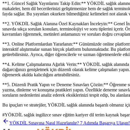
**1. Güncel Sağlık Yayınlarını Takip Edin:** YÖKDİL sağlık alanında baş
makaleler, hem dil becerilerinizi geliştirmenize hem de sağlık termin
fayda sağlar. Bu yayınları okurken bilmediğiniz kelimeleri not alarak v
**2. YÖKDİL Sağlık Alanına Özel Kaynakları İnceleyin:** Genel İngi
sınavda sıkça sorulan konuları, terminolojiyi ve soru tiplerini içerir. Ö
kavramları öğrenmek, metinleri anlamanızı ve soruları doğru cevaplama
**3. Online Platformlardan Yararlanın:** Günümüzde online platformla
interaktif alıştırmalar sunan birçok platform bulunmaktadır. Bu platfor
getirebilirsiniz. Ayrıca, diğer öğrencilerle ve uzman öğretmenlerle etk
**4. Kelime Çalışmalarına Ağırlık Verin:** YÖKDİL sağlık alanında baş
dağarcığınızı genişletmek için düzenli olarak kelime çalışmaları yapın.
öğrenerek akılda kalıcılığını artırabilirsiniz.
**5. Düzenli Pratik Yapın ve Deneme Sınavları Çözün:** Öğrenme sürec
yazma, dinleme ve konuşma pratikleri yapın. Özellikle deneme sınavlar
soruların nedenlerini analiz ederek eksiklerinizi tespit edip, bu alanlara
Bu ipuçları ve stratejiler, YÖKDİL sağlık alanında başarılı olmanız içi
#
YÖKDİL sağlık ingilizce sınav eğitim kariyer dil terim kaynak başar
YÖKDİL Sınavına Nasıl Hazırlanılır? 7 Adımda Başarıya Ulaşın!