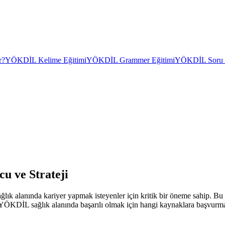
r?
YÖKDİL Kelime Eğitimi
YÖKDİL Grammer Eğitimi
YÖKDİL Soru Ç
u ve Strateji
k alanında kariyer yapmak isteyenler için kritik bir öneme sahip. Bu sı
YÖKDİL sağlık alanında başarılı olmak için hangi kaynaklara başvurmalı v