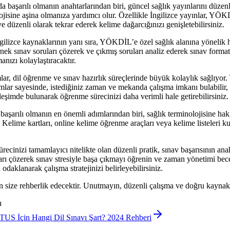
arılı olmanın anahtarlarından biri, güncel sağlık yayınlarını düzenli ol
olojisine aşina olmanıza yardımcı olur. Özellikle İngilizce yayınlar, 
e düzenli olarak tekrar ederek kelime dağarcığınızı genişletebilirsiniz.
lizce kaynaklarının yanı sıra, YÖKDİL’e özel sağlık alanına yönelik 
rnek sınav soruları çözerek ve çıkmış soruları analiz ederek sınav formatın
nızı kolaylaştıracaktır.
r, dil öğrenme ve sınav hazırlık süreçlerinde büyük kolaylık sağlıyor.
mlar sayesinde, istediğiniz zaman ve mekanda çalışma imkanı bulabilir, i
ileşimde bulunarak öğrenme sürecinizi daha verimli hale getirebilirsiniz.
arılı olmanın en önemli adımlarından biri, sağlık terminolojisine haki
 Kelime kartları, online kelime öğrenme araçları veya kelime listeleri ku
inizi tamamlayıcı nitelikte olan düzenli pratik, sınav başarısının ana
ı çözerek sınav stresiyle başa çıkmayı öğrenin ve zaman yönetimi beceri
 odaklanarak çalışma stratejinizi belirleyebilirsiniz.
n size rehberlik edecektir. Unutmayın, düzenli çalışma ve doğru kaynakla
ı
TUS İçin Hangi Dil Sınavı Şart? 2024 Rehberi