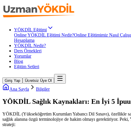
YÖKDİL Eğitimi
Online YÖKDİL Eğitimi Nedir?
Online Eğitimimiz Nasıl Çalışı
Hesaplama
YÖKDİL Nedir?
Ders Örnekleri
Yorumlar
Blog
Eğitim Setleri
Giriş Yap
Ücretsiz Üye Ol
Ana Sayfa
Bilgiler
YÖKDİL Sağlık Kaynakları: En İyi 5 İpuuc
YÖKDİL (Yükseköğretim Kurumları Yabancı Dil Sınavı), özellikle sağlı
sağlık alanına özgü terminolojiye de hakim olmayı gerektiriyor. Peki, 
strateji: