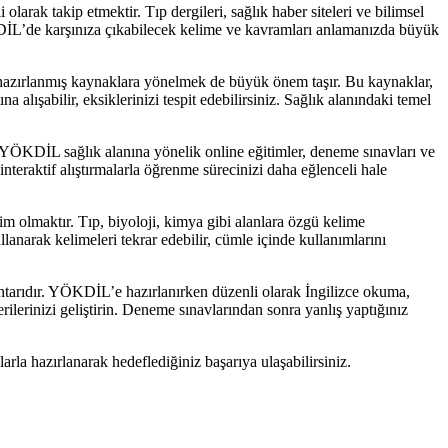
arak takip etmektir. Tıp dergileri, sağlık haber siteleri ve bilimsel
YÖKDİL’de karşınıza çıkabilecek kelime ve kavramları anlamanızda büyük
hazırlanmış kaynaklara yönelmek de büyük önem taşır. Bu kaynaklar,
a alışabilir, eksiklerinizi tespit edebilirsiniz. Sağlık alanındaki temel
 YÖKDİL sağlık alanına yönelik online eğitimler, deneme sınavları ve
nteraktif alıştırmalarla öğrenme sürecinizi daha eğlenceli hale
m olmaktır. Tıp, biyoloji, kimya gibi alanlara özgü kelime
llanarak kelimeleri tekrar edebilir, cümle içinde kullanımlarını
htarıdır. YÖKDİL’e hazırlanırken düzenli olarak İngilizce okuma,
lerinizi geliştirin. Deneme sınavlarından sonra yanlış yaptığınız
rla hazırlanarak hedeflediğiniz başarıya ulaşabilirsiniz.