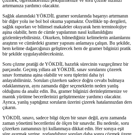
çözmek, öğrendiklerinizi pekiştirmenize ve soru çözme hızınızı
artırmanıza yardımcı olacaktır.
Sağlık alanındaki YÖKDİL gramer sorularında başarıyı artırmanın
bir diğer yolu ise bol bol okuma yapmaktır. Özellikle tıp dergileri,
sağlık raporları ve bilimsel makaleler okuyarak hem terminolojiye
aşina olabilir, hem de cümle yapılarının nasıl kullanıldığını
gözlemleyebilirsiniz. Okurken, bilmediğiniz kelimelerin anlamlarını
araştırın ve cümledeki gramer yapısını anlamaya çalışın. Bu şekilde,
hem kelime dağarcığınızı geliştirecek hem de gramer bilginizi pratik
bir şekilde uygulayabileceksiniz.
Soru çözme pratiği de YÖKDİL hazırlık sürecinin vazgeçilmez bir
parçasıdır. Geçmiş yıllara ait YÖKDİL sınav sorularını çözerek
sınav formatına aşina olabilir ve soru tiplerini daha iyi
anlayabilirsiniz. Soruları çözerken sadece doğru cevabı bulmaya
odaklanmayın, aynı zamanda diğer seçeneklerin neden yanlış
olduğunu da analiz edin. Bu, gramer bilginizi derinleştirmenize ve
mantık yürütme becerilerinizi geliştirmenize yardımcı olacaktır.
Ayrıca, yanlış yaptığınız soruların üzerini çizerek hatalarınızdan ders
çıkarın.
YÖKDİL sınavı, sadece bilgi ölçen bir sınav değil, aynı zamanda
zaman yönetimi becerilerini de ölçen bir sınavdır. Bu nedenle, soru
çözerken zamanınızı iyi kullanmaya dikkat edin. Her soruya eşit
süre ayırmak yerine, zorlandığınız soruları daha sonra çözmek üzere