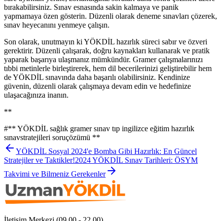
bırakabilirsiniz. Sınav esnasında sakin kalmaya ve panik
yapmamaya özen gösterin. Düzenli olarak deneme sınavları çözerek,
sınav heyecanını yenmeye çalışın.
Son olarak, unutmayın ki YÖKDİL hazırlık süreci sabır ve özveri
gerektirir. Düzenli çalışarak, doğru kaynakları kullanarak ve pratik
yaparak başarıya ulaşmanız mümkündür. Gramer çalışmalarınızı
tıbbi metinlerle birleştirerek, hem dil becerilerinizi geliştirebilir hem
de YÖKDİL sınavında daha başarılı olabilirsiniz. Kendinize
güvenin, düzenli olarak çalışmaya devam edin ve hedefinize
ulaşacağınıza inanın.
**
#
** YÖKDİL sağlık gramer sınav tıp ingilizce eğitim hazırlık
sınavstratejileri soruçözümü **
YÖKDİL Sosyal 2024'e Bomba Gibi Hazırlık: En Güncel
Stratejiler ve Taktikler!
2024 YÖKDİL Sınav Tarihleri: ÖSYM
Takvimi ve Bilmeniz Gerekenler
İletişim Merkezi (09.00 - 22.00)