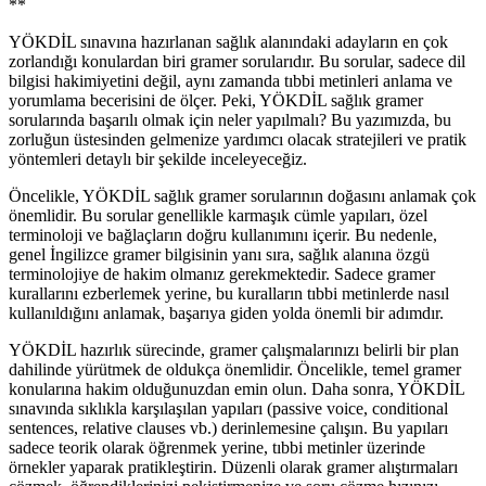
**
YÖKDİL sınavına hazırlanan sağlık alanındaki adayların en çok
zorlandığı konulardan biri gramer sorularıdır. Bu sorular, sadece dil
bilgisi hakimiyetini değil, aynı zamanda tıbbi metinleri anlama ve
yorumlama becerisini de ölçer. Peki, YÖKDİL sağlık gramer
sorularında başarılı olmak için neler yapılmalı? Bu yazımızda, bu
zorluğun üstesinden gelmenize yardımcı olacak stratejileri ve pratik
yöntemleri detaylı bir şekilde inceleyeceğiz.
Öncelikle, YÖKDİL sağlık gramer sorularının doğasını anlamak çok
önemlidir. Bu sorular genellikle karmaşık cümle yapıları, özel
terminoloji ve bağlaçların doğru kullanımını içerir. Bu nedenle,
genel İngilizce gramer bilgisinin yanı sıra, sağlık alanına özgü
terminolojiye de hakim olmanız gerekmektedir. Sadece gramer
kurallarını ezberlemek yerine, bu kuralların tıbbi metinlerde nasıl
kullanıldığını anlamak, başarıya giden yolda önemli bir adımdır.
YÖKDİL hazırlık sürecinde, gramer çalışmalarınızı belirli bir plan
dahilinde yürütmek de oldukça önemlidir. Öncelikle, temel gramer
konularına hakim olduğunuzdan emin olun. Daha sonra, YÖKDİL
sınavında sıklıkla karşılaşılan yapıları (passive voice, conditional
sentences, relative clauses vb.) derinlemesine çalışın. Bu yapıları
sadece teorik olarak öğrenmek yerine, tıbbi metinler üzerinde
örnekler yaparak pratikleştirin. Düzenli olarak gramer alıştırmaları