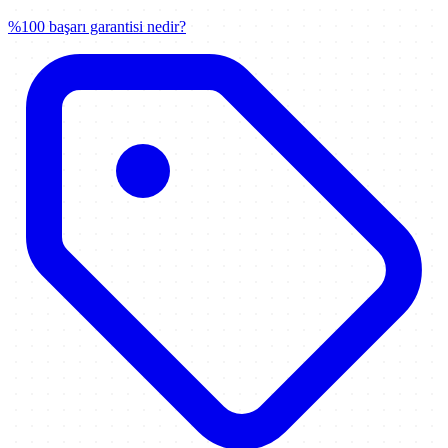
%100 başarı garantisi nedir?