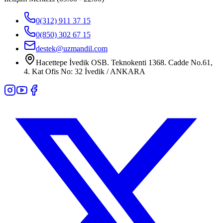
0(312) 911 37 15
0(850) 302 67 15
destek@uzmandil.com
Hacettepe İvedik OSB. Teknokenti 1368. Cadde No.61,
4. Kat Ofis No: 32 İvedik / ANKARA