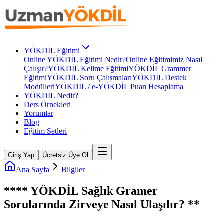
YÖKDİL Eğitimi
Online YÖKDİL Eğitimi Nedir?
Online Eğitimimiz Nasıl
Çalışır?
YÖKDİL Kelime Eğitimi
YÖKDİL Grammer
Eğitimi
YÖKDİL Soru Çalışmaları
YÖKDİL Destek
Modülleri
YÖKDİL / e-YÖKDİL Puan Hesaplama
YÖKDİL Nedir?
Ders Örnekleri
Yorumlar
Blog
Eğitim Setleri
Giriş Yap
Ücretsiz Üye Ol
Ana Sayfa
Bilgiler
**** YÖKDİL Sağlık Gramer
Sorularında Zirveye Nasıl Ulaşılır? **