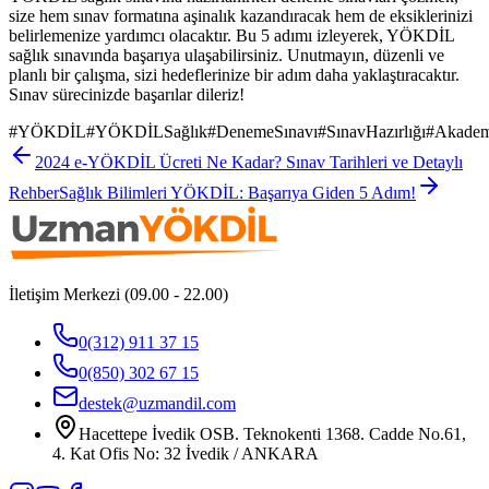
size hem sınav formatına aşinalık kazandıracak hem de eksiklerinizi
belirlemenize yardımcı olacaktır. Bu 5 adımı izleyerek, YÖKDİL
sağlık sınavında başarıya ulaşabilirsiniz. Unutmayın, düzenli ve
planlı bir çalışma, sizi hedeflerinize bir adım daha yaklaştıracaktır.
Sınav sürecinizde başarılar dileriz!
#
YÖKDİL
#
YÖKDİLSağlık
#
DenemeSınavı
#
SınavHazırlığı
#
Akadem
2024 e-YÖKDİL Ücreti Ne Kadar? Sınav Tarihleri ve Detaylı
Rehber
Sağlık Bilimleri YÖKDİL: Başarıya Giden 5 Adım!
İletişim Merkezi (09.00 - 22.00)
0(312) 911 37 15
0(850) 302 67 15
destek@uzmandil.com
Hacettepe İvedik OSB. Teknokenti 1368. Cadde No.61,
4. Kat Ofis No: 32 İvedik / ANKARA