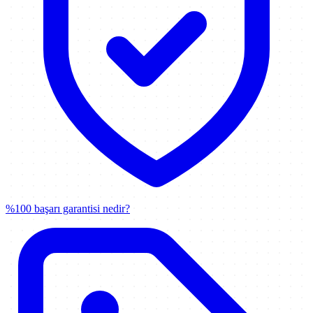
%100 başarı garantisi nedir?