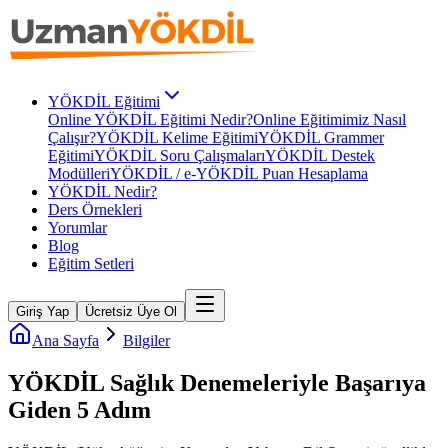
YÖKDİL Eğitimi
Online YÖKDİL Eğitimi Nedir?
Online Eğitimimiz Nasıl
Çalışır?
YÖKDİL Kelime Eğitimi
YÖKDİL Grammer
Eğitimi
YÖKDİL Soru Çalışmaları
YÖKDİL Destek
Modülleri
YÖKDİL / e-YÖKDİL Puan Hesaplama
YÖKDİL Nedir?
Ders Örnekleri
Yorumlar
Blog
Eğitim Setleri
Giriş Yap
Ücretsiz Üye Ol
Ana Sayfa
Bilgiler
YÖKDİL Sağlık Denemeleriyle Başarıya
Giden 5 Adım