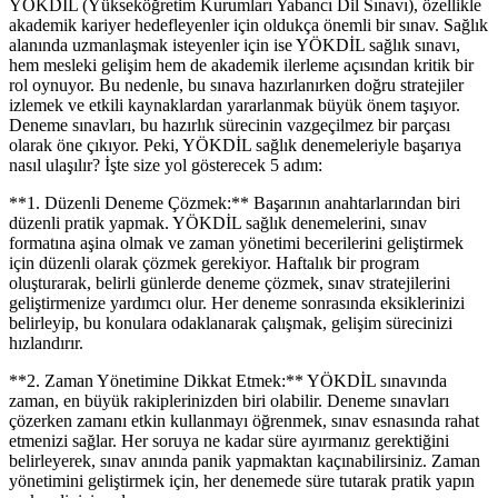
YÖKDİL (Yükseköğretim Kurumları Yabancı Dil Sınavı), özellikle
akademik kariyer hedefleyenler için oldukça önemli bir sınav. Sağlık
alanında uzmanlaşmak isteyenler için ise YÖKDİL sağlık sınavı,
hem mesleki gelişim hem de akademik ilerleme açısından kritik bir
rol oynuyor. Bu nedenle, bu sınava hazırlanırken doğru stratejiler
izlemek ve etkili kaynaklardan yararlanmak büyük önem taşıyor.
Deneme sınavları, bu hazırlık sürecinin vazgeçilmez bir parçası
olarak öne çıkıyor. Peki, YÖKDİL sağlık denemeleriyle başarıya
nasıl ulaşılır? İşte size yol gösterecek 5 adım:
**1. Düzenli Deneme Çözmek:** Başarının anahtarlarından biri
düzenli pratik yapmak. YÖKDİL sağlık denemelerini, sınav
formatına aşina olmak ve zaman yönetimi becerilerini geliştirmek
için düzenli olarak çözmek gerekiyor. Haftalık bir program
oluşturarak, belirli günlerde deneme çözmek, sınav stratejilerini
geliştirmenize yardımcı olur. Her deneme sonrasında eksiklerinizi
belirleyip, bu konulara odaklanarak çalışmak, gelişim sürecinizi
hızlandırır.
**2. Zaman Yönetimine Dikkat Etmek:** YÖKDİL sınavında
zaman, en büyük rakiplerinizden biri olabilir. Deneme sınavları
çözerken zamanı etkin kullanmayı öğrenmek, sınav esnasında rahat
etmenizi sağlar. Her soruya ne kadar süre ayırmanız gerektiğini
belirleyerek, sınav anında panik yapmaktan kaçınabilirsiniz. Zaman
yönetimini geliştirmek için, her denemede süre tutarak pratik yapın