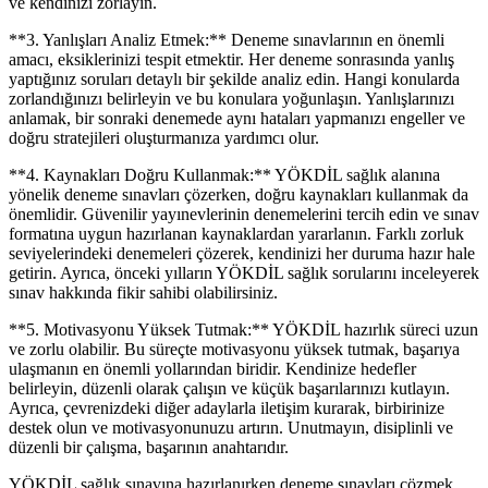
ve kendinizi zorlayın.
**3. Yanlışları Analiz Etmek:** Deneme sınavlarının en önemli
amacı, eksiklerinizi tespit etmektir. Her deneme sonrasında yanlış
yaptığınız soruları detaylı bir şekilde analiz edin. Hangi konularda
zorlandığınızı belirleyin ve bu konulara yoğunlaşın. Yanlışlarınızı
anlamak, bir sonraki denemede aynı hataları yapmanızı engeller ve
doğru stratejileri oluşturmanıza yardımcı olur.
**4. Kaynakları Doğru Kullanmak:** YÖKDİL sağlık alanına
yönelik deneme sınavları çözerken, doğru kaynakları kullanmak da
önemlidir. Güvenilir yayınevlerinin denemelerini tercih edin ve sınav
formatına uygun hazırlanan kaynaklardan yararlanın. Farklı zorluk
seviyelerindeki denemeleri çözerek, kendinizi her duruma hazır hale
getirin. Ayrıca, önceki yılların YÖKDİL sağlık sorularını inceleyerek
sınav hakkında fikir sahibi olabilirsiniz.
**5. Motivasyonu Yüksek Tutmak:** YÖKDİL hazırlık süreci uzun
ve zorlu olabilir. Bu süreçte motivasyonu yüksek tutmak, başarıya
ulaşmanın en önemli yollarından biridir. Kendinize hedefler
belirleyin, düzenli olarak çalışın ve küçük başarılarınızı kutlayın.
Ayrıca, çevrenizdeki diğer adaylarla iletişim kurarak, birbirinize
destek olun ve motivasyonunuzu artırın. Unutmayın, disiplinli ve
düzenli bir çalışma, başarının anahtarıdır.
YÖKDİL sağlık sınavına hazırlanırken deneme sınavları çözmek,