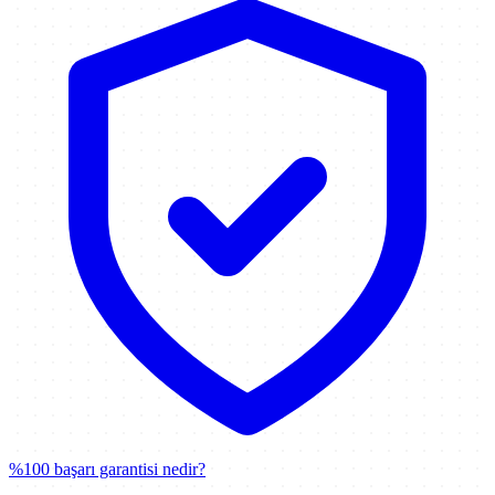
%100 başarı garantisi nedir?