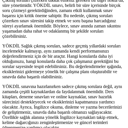
Çıkmış soruları çözerken dikkat etmeniz gereken bir diğer nokta da,
süre yönetimidir. YÖKDİL sınavı, belirli bir süre içerisinde birçok
soru çözmeyi gerektirdiğinden, zamanı etkili kullanmak sınav
başarısı için kritik öneme sahiptir. Bu nedenle, çıkmış soruları
çözerken sınav süresini takip etmek ve soru başına harcadığınız
süreyi ayarlamak önemlidir. Böylece, sınav anında zaman sıkıntısı
yaşamadan daha rahat ve odaklanmış bir şekilde soruları
çözebilirsiniz.
YÖKDİL Sağlık çıkmış soruları, sadece geçmiş yıllardaki soruları
incelemekle kalmayıp, aynı zamanda kendi performansınızı
değerlendirmeniz için de bir araçtır. Hangi konularda daha iyi
olduğunuzu, hangi konularda daha çok çalışmanız gerektiğini bu
sorular sayesinde tespit edebilirsiniz. Bu değerlendirmeler ışığında,
eksiklerinizi gidermeye yönelik bir çalışma planı oluşturabilir ve
sınavda daha başarılı olabilirsiniz.
YÖKDİL sınavına hazırlanırken sadece çıkmış sorulara değil, aynı
zamanda çeşitli kaynaklardan da faydalanmak önemlidir. Ders
kitapları, deneme sınavları ve online kaynaklar, sınav hazırlık
sürecinizi destekleyecek ve eksiklerinizi kapatmanıza yardımcı
olacaktır. Ayrıca, İngilizce okuma, dinleme ve yazma becerilerinizi
de geliştirmeniz, sınavda daha başarılı olmanızı sağlayacaktır.
Özellikle sağlık alanına yönelik İngilizce kaynakları takip etmek,
kelime dağarcığınızı zenginleştirmenize ve güncel terimleri
öğrenmenize yardımcı olacaktır.