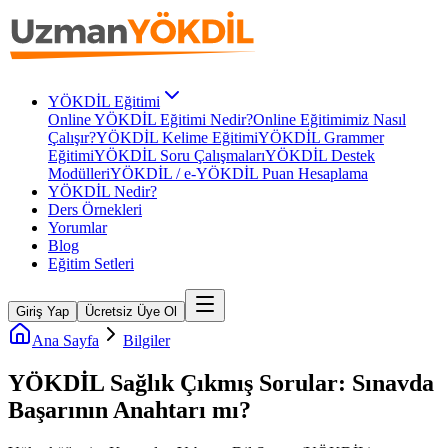
YÖKDİL Eğitimi
Online YÖKDİL Eğitimi Nedir?
Online Eğitimimiz Nasıl
Çalışır?
YÖKDİL Kelime Eğitimi
YÖKDİL Grammer
Eğitimi
YÖKDİL Soru Çalışmaları
YÖKDİL Destek
Modülleri
YÖKDİL / e-YÖKDİL Puan Hesaplama
YÖKDİL Nedir?
Ders Örnekleri
Yorumlar
Blog
Eğitim Setleri
Giriş Yap
Ücretsiz Üye Ol
Ana Sayfa
Bilgiler
YÖKDİL Sağlık Çıkmış Sorular: Sınavda
Başarının Anahtarı mı?