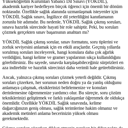
Yükseköğretim Kurumları Yabancı Dil Sınavı (YÖKDİL),
akademik kariyer hedefleyen birçok öğrenci için önemli bir dönüm
noktasıdır. Özellikle sağlık alanında uzmanlaşmak isteyenler için
YÖKDİL Sağlık sınavı, İngilizce dil yeterliliğini kanıtlamanın
zorunlu bir adımıdır. Bu nedenle, YÖKDİL Sağlık çıkmış soruları,
sınava hazırlık sürecinde hayati bir role sahiptir. Peki, bu soruları
çözmek gerçekten sınav başarısının anahtarı mı?
YÖKDİL Sağlık çıkmış sorular, sınav formatını, soru tiplerini ve
zorluk seviyesini anlamak için en etkili araçlardır. Geçmiş yıllarda
sorulmuş soruları inceleyerek, hangi konulara daha çok ağırlık
verildiğini, hangi kelime ve gramer yapılarının sıkça kullanıldığını
görebilirsiniz. Bu sayede, sınavda karşılaşabileceğiniz sürprizleri en
aza indirebilir ve hazırlık sürecinizi daha verimli hale getirebilirsiniz.
Ancak, yalnızca çıkmış soruları çözmek yeterli değildir. Çıkmış
soruları çözerken, her sorunun neden doğru ya da yanlış olduğunu
anlamaya çalışmak, eksiklerinizi belirlemenize ve konuları
derinlemesine öğrenmenize yardımcı olur. Bu süreçte, soru çözüm
tekniklerinizi geliştirmek ve farklı yaklaşımlar öğrenmek de oldukça
önemlidir. Özellikle YÖKDİL Sağlık sınavında, kelime
dağarcığınızın geniş olması, sağlık terimlerine hakim olmanız ve
akademik metinleri anlama becerinizin yüksek olması
gerekmektedir.