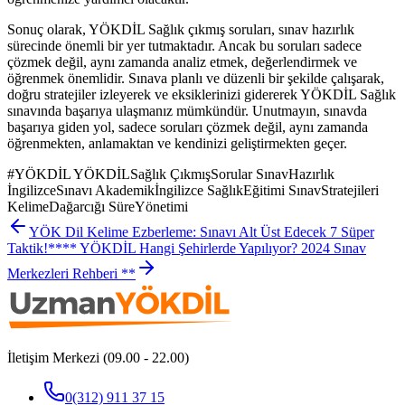
Sonuç olarak, YÖKDİL Sağlık çıkmış soruları, sınav hazırlık
sürecinde önemli bir yer tutmaktadır. Ancak bu soruları sadece
çözmek değil, aynı zamanda analiz etmek, değerlendirmek ve
öğrenmek önemlidir. Sınava planlı ve düzenli bir şekilde çalışarak,
doğru stratejiler izleyerek ve eksiklerinizi gidererek YÖKDİL Sağlık
sınavında başarıya ulaşmanız mümkündür. Unutmayın, sınavda
başarıya giden yol, sadece soruları çözmek değil, aynı zamanda
öğrenmekten, anlamaktan ve kendinizi geliştirmekten geçer.
#
YÖKDİL YÖKDİLSağlık ÇıkmışSorular SınavHazırlık
İngilizceSınavı Akademikİngilizce SağlıkEğitimi SınavStratejileri
KelimeDağarcığı SüreYönetimi
YÖK Dil Kelime Ezberleme: Sınavı Alt Üst Edecek 7 Süper
Taktik!
**** YÖKDİL Hangi Şehirlerde Yapılıyor? 2024 Sınav
Merkezleri Rehberi **
İletişim Merkezi (09.00 - 22.00)
0(312) 911 37 15