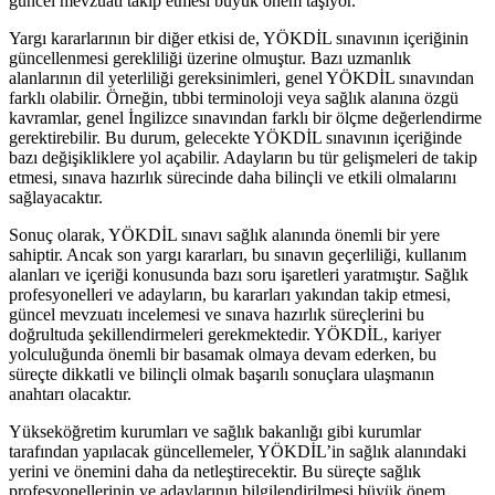
güncel mevzuatı takip etmesi büyük önem taşıyor.
Yargı kararlarının bir diğer etkisi de, YÖKDİL sınavının içeriğinin
güncellenmesi gerekliliği üzerine olmuştur. Bazı uzmanlık
alanlarının dil yeterliliği gereksinimleri, genel YÖKDİL sınavından
farklı olabilir. Örneğin, tıbbi terminoloji veya sağlık alanına özgü
kavramlar, genel İngilizce sınavından farklı bir ölçme değerlendirme
gerektirebilir. Bu durum, gelecekte YÖKDİL sınavının içeriğinde
bazı değişikliklere yol açabilir. Adayların bu tür gelişmeleri de takip
etmesi, sınava hazırlık sürecinde daha bilinçli ve etkili olmalarını
sağlayacaktır.
Sonuç olarak, YÖKDİL sınavı sağlık alanında önemli bir yere
sahiptir. Ancak son yargı kararları, bu sınavın geçerliliği, kullanım
alanları ve içeriği konusunda bazı soru işaretleri yaratmıştır. Sağlık
profesyonelleri ve adayların, bu kararları yakından takip etmesi,
güncel mevzuatı incelemesi ve sınava hazırlık süreçlerini bu
doğrultuda şekillendirmeleri gerekmektedir. YÖKDİL, kariyer
yolculuğunda önemli bir basamak olmaya devam ederken, bu
süreçte dikkatli ve bilinçli olmak başarılı sonuçlara ulaşmanın
anahtarı olacaktır.
Yükseköğretim kurumları ve sağlık bakanlığı gibi kurumlar
tarafından yapılacak güncellemeler, YÖKDİL’in sağlık alanındaki
yerini ve önemini daha da netleştirecektir. Bu süreçte sağlık
profesyonellerinin ve adaylarının bilgilendirilmesi büyük önem