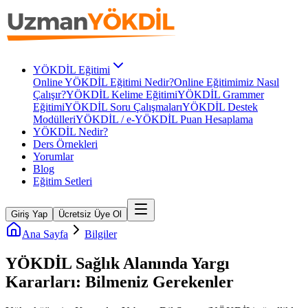
YÖKDİL Eğitimi
Online YÖKDİL Eğitimi Nedir?
Online Eğitimimiz Nasıl
Çalışır?
YÖKDİL Kelime Eğitimi
YÖKDİL Grammer
Eğitimi
YÖKDİL Soru Çalışmaları
YÖKDİL Destek
Modülleri
YÖKDİL / e-YÖKDİL Puan Hesaplama
YÖKDİL Nedir?
Ders Örnekleri
Yorumlar
Blog
Eğitim Setleri
Giriş Yap
Ücretsiz Üye Ol
Ana Sayfa
Bilgiler
YÖKDİL Sağlık Alanında Yargı
Kararları: Bilmeniz Gerekenler