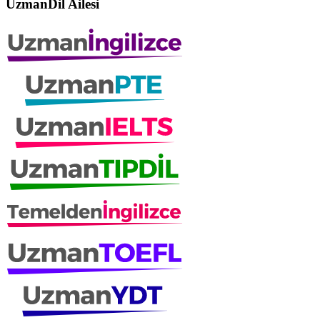
UzmanDil Ailesi