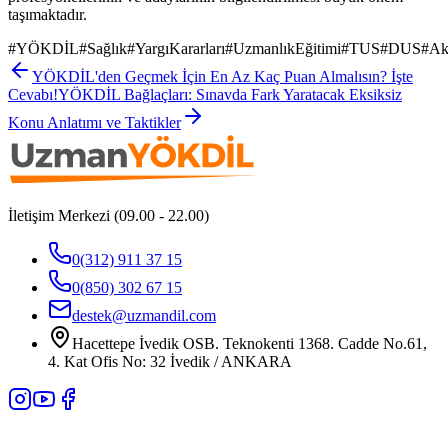
taşımaktadır.
#
YÖKDİL
#
Sağlık
#
YargıKararları
#
UzmanlıkEğitimi
#
TUS
#
DUS
#
Ak
YÖKDİL'den Geçmek İçin En Az Kaç Puan Almalısın? İşte
Cevabı!
YÖKDİL Bağlaçları: Sınavda Fark Yaratacak Eksiksiz
Konu Anlatımı ve Taktikler
İletişim Merkezi (09.00 - 22.00)
0(312) 911 37 15
0(850) 302 67 15
destek@uzmandil.com
Hacettepe İvedik OSB. Teknokenti 1368. Cadde No.61,
4. Kat Ofis No: 32 İvedik / ANKARA