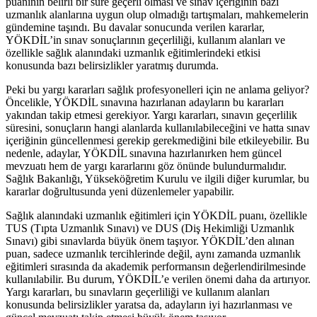
puanının belirli bir süre geçerli olması ve sınav içeriğinin bazı
uzmanlık alanlarına uygun olup olmadığı tartışmaları, mahkemelerin
gündemine taşındı. Bu davalar sonucunda verilen kararlar,
YÖKDİL’in sınav sonuçlarının geçerliliği, kullanım alanları ve
özellikle sağlık alanındaki uzmanlık eğitimlerindeki etkisi
konusunda bazı belirsizlikler yaratmış durumda.
Peki bu yargı kararları sağlık profesyonelleri için ne anlama geliyor?
Öncelikle, YÖKDİL sınavına hazırlanan adayların bu kararları
yakından takip etmesi gerekiyor. Yargı kararları, sınavın geçerlilik
süresini, sonuçların hangi alanlarda kullanılabileceğini ve hatta sınav
içeriğinin güncellenmesi gerekip gerekmediğini bile etkileyebilir. Bu
nedenle, adaylar, YÖKDİL sınavına hazırlanırken hem güncel
mevzuatı hem de yargı kararlarını göz önünde bulundurmalıdır.
Sağlık Bakanlığı, Yükseköğretim Kurulu ve ilgili diğer kurumlar, bu
kararlar doğrultusunda yeni düzenlemeler yapabilir.
Sağlık alanındaki uzmanlık eğitimleri için YÖKDİL puanı, özellikle
TUS (Tıpta Uzmanlık Sınavı) ve DUS (Diş Hekimliği Uzmanlık
Sınavı) gibi sınavlarda büyük önem taşıyor. YÖKDİL’den alınan
puan, sadece uzmanlık tercihlerinde değil, aynı zamanda uzmanlık
eğitimleri sırasında da akademik performansın değerlendirilmesinde
kullanılabilir. Bu durum, YÖKDİL’e verilen önemi daha da artırıyor.
Yargı kararları, bu sınavların geçerliliği ve kullanım alanları
konusunda belirsizlikler yaratsa da, adayların iyi hazırlanması ve