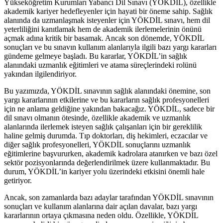
Yükseköğretim Kurumları Yabancı Dil Sınavı (YÖKDİL), özellikle
akademik kariyer hedefleyenler için hayati bir öneme sahip. Sağlık
alanında da uzmanlaşmak isteyenler için YÖKDİL sınavı, hem dil
yeterliliğini kanıtlamak hem de akademik ilerlemelerinin önünü
açmak adına kritik bir basamak. Ancak son dönemde, YÖKDİL
sonuçları ve bu sınavın kullanım alanlarıyla ilgili bazı yargı kararları
gündeme gelmeye başladı. Bu kararlar, YÖKDİL’in sağlık
alanındaki uzmanlık eğitimleri ve atama süreçlerindeki rolünü
yakından ilgilendiriyor.
Bu yazımızda, YÖKDİL sınavının sağlık alanındaki önemine, son
yargı kararlarının etkilerine ve bu kararların sağlık profesyonelleri
için ne anlama geldiğine yakından bakacağız. YÖKDİL, sadece bir
dil sınavı olmanın ötesinde, özellikle akademik ve uzmanlık
alanlarında ilerlemek isteyen sağlık çalışanları için bir gereklilik
haline gelmiş durumda. Tıp doktorları, diş hekimleri, eczacılar ve
diğer sağlık profesyonelleri, YÖKDİL sonuçlarını uzmanlık
eğitimlerine başvururken, akademik kadrolara atanırken ve bazı özel
sektör pozisyonlarında değerlendirilmek üzere kullanmaktadır. Bu
durum, YÖKDİL’in kariyer yolu üzerindeki etkisini önemli hale
getiriyor.
Ancak, son zamanlarda bazı adaylar tarafından YÖKDİL sınavının
sonuçları ve kullanım alanlarına dair açılan davalar, bazı yargı
kararlarının ortaya çıkmasına neden oldu. Özellikle, YÖKDİL