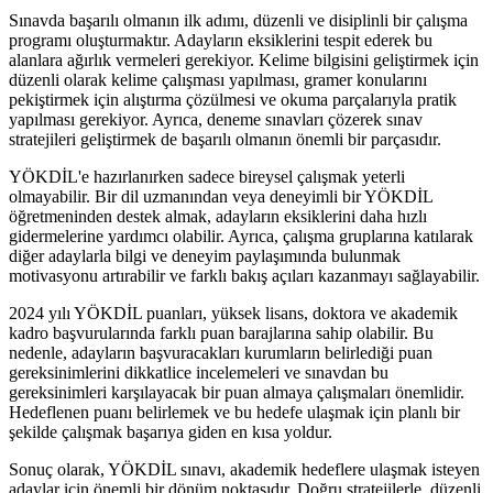
Sınavda başarılı olmanın ilk adımı, düzenli ve disiplinli bir çalışma
programı oluşturmaktır. Adayların eksiklerini tespit ederek bu
alanlara ağırlık vermeleri gerekiyor. Kelime bilgisini geliştirmek için
düzenli olarak kelime çalışması yapılması, gramer konularını
pekiştirmek için alıştırma çözülmesi ve okuma parçalarıyla pratik
yapılması gerekiyor. Ayrıca, deneme sınavları çözerek sınav
stratejileri geliştirmek de başarılı olmanın önemli bir parçasıdır.
YÖKDİL'e hazırlanırken sadece bireysel çalışmak yeterli
olmayabilir. Bir dil uzmanından veya deneyimli bir YÖKDİL
öğretmeninden destek almak, adayların eksiklerini daha hızlı
gidermelerine yardımcı olabilir. Ayrıca, çalışma gruplarına katılarak
diğer adaylarla bilgi ve deneyim paylaşımında bulunmak
motivasyonu artırabilir ve farklı bakış açıları kazanmayı sağlayabilir.
2024 yılı YÖKDİL puanları, yüksek lisans, doktora ve akademik
kadro başvurularında farklı puan barajlarına sahip olabilir. Bu
nedenle, adayların başvuracakları kurumların belirlediği puan
gereksinimlerini dikkatlice incelemeleri ve sınavdan bu
gereksinimleri karşılayacak bir puan almaya çalışmaları önemlidir.
Hedeflenen puanı belirlemek ve bu hedefe ulaşmak için planlı bir
şekilde çalışmak başarıya giden en kısa yoldur.
Sonuç olarak, YÖKDİL sınavı, akademik hedeflere ulaşmak isteyen
adaylar için önemli bir dönüm noktasıdır. Doğru stratejilerle, düzenli