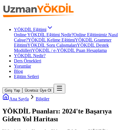
YÖKDİL Eğitimi
Online YÖKDİL Eğitimi Nedir?
Online Eğitimimiz Nasıl
Çalışır?
YÖKDİL Kelime Eğitimi
YÖKDİL Grammer
Eğitimi
YÖKDİL Soru Çalışmaları
YÖKDİL Destek
Modülleri
YÖKDİL / e-YÖKDİL Puan Hesaplama
YÖKDİL Nedir?
Ders Örnekleri
Yorumlar
Blog
Eğitim Setleri
Giriş Yap
Ücretsiz Üye Ol
Ana Sayfa
Bilgiler
YÖKDİL Puanları: 2024'te Başarıya
Giden Yol Haritası