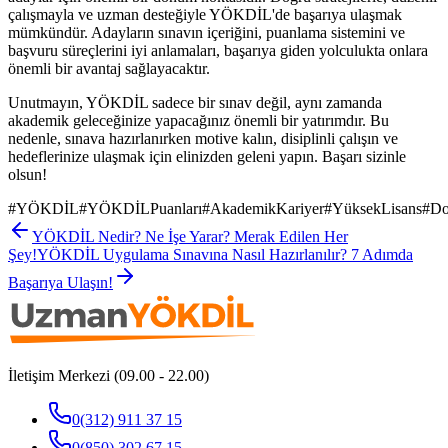
çalışmayla ve uzman desteğiyle YÖKDİL'de başarıya ulaşmak
mümkündür. Adayların sınavın içeriğini, puanlama sistemini ve
başvuru süreçlerini iyi anlamaları, başarıya giden yolculukta onlara
önemli bir avantaj sağlayacaktır.
Unutmayın, YÖKDİL sadece bir sınav değil, aynı zamanda
akademik geleceğinize yapacağınız önemli bir yatırımdır. Bu
nedenle, sınava hazırlanırken motive kalın, disiplinli çalışın ve
hedeflerinize ulaşmak için elinizden geleni yapın. Başarı sizinle
olsun!
#
YÖKDİL
#
YÖKDİLPuanları
#
AkademikKariyer
#
YüksekLisans
#
Do
YÖKDİL Nedir? Ne İşe Yarar? Merak Edilen Her
Şey!
YÖKDİL Uygulama Sınavına Nasıl Hazırlanılır? 7 Adımda
Başarıya Ulaşın!
İletişim Merkezi (09.00 - 22.00)
0(312) 911 37 15
0(850) 302 67 15