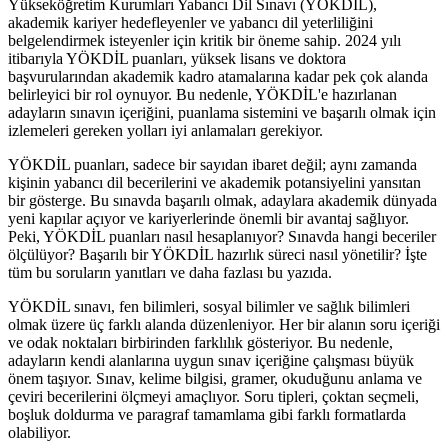
Yükseköğretim Kurumları Yabancı Dil Sınavı (YÖKDİL),
akademik kariyer hedefleyenler ve yabancı dil yeterliliğini
belgelendirmek isteyenler için kritik bir öneme sahip. 2024 yılı
itibarıyla YÖKDİL puanları, yüksek lisans ve doktora
başvurularından akademik kadro atamalarına kadar pek çok alanda
belirleyici bir rol oynuyor. Bu nedenle, YÖKDİL'e hazırlanan
adayların sınavın içeriğini, puanlama sistemini ve başarılı olmak için
izlemeleri gereken yolları iyi anlamaları gerekiyor.
YÖKDİL puanları, sadece bir sayıdan ibaret değil; aynı zamanda
kişinin yabancı dil becerilerini ve akademik potansiyelini yansıtan
bir gösterge. Bu sınavda başarılı olmak, adaylara akademik dünyada
yeni kapılar açıyor ve kariyerlerinde önemli bir avantaj sağlıyor.
Peki, YÖKDİL puanları nasıl hesaplanıyor? Sınavda hangi beceriler
ölçülüyor? Başarılı bir YÖKDİL hazırlık süreci nasıl yönetilir? İşte
tüm bu soruların yanıtları ve daha fazlası bu yazıda.
YÖKDİL sınavı, fen bilimleri, sosyal bilimler ve sağlık bilimleri
olmak üzere üç farklı alanda düzenleniyor. Her bir alanın soru içeriği
ve odak noktaları birbirinden farklılık gösteriyor. Bu nedenle,
adayların kendi alanlarına uygun sınav içeriğine çalışması büyük
önem taşıyor. Sınav, kelime bilgisi, gramer, okuduğunu anlama ve
çeviri becerilerini ölçmeyi amaçlıyor. Soru tipleri, çoktan seçmeli,
boşluk doldurma ve paragraf tamamlama gibi farklı formatlarda
olabiliyor.