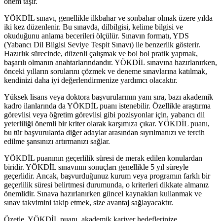
önem taşır.
YÖKDİL sınavı, genellikle ilkbahar ve sonbahar olmak üzere yılda
iki kez düzenlenir. Bu sınavda, dilbilgisi, kelime bilgisi ve
okuduğunu anlama becerileri ölçülür. Sınavın formatı, YDS
(Yabancı Dil Bilgisi Seviye Tespit Sınavı) ile benzerlik gösterir.
Hazırlık sürecinde, düzenli çalışmak ve bol bol pratik yapmak,
başarılı olmanın anahtarlarındandır. YÖKDİL sınavına hazırlanırken,
önceki yılların sorularını çözmek ve deneme sınavlarına katılmak,
kendinizi daha iyi değerlendirmenize yardımcı olacaktır.
Yüksek lisans veya doktora başvurularının yanı sıra, bazı akademik
kadro ilanlarında da YÖKDİL puanı istenebilir. Özellikle araştırma
görevlisi veya öğretim görevlisi gibi pozisyonlar için, yabancı dil
yeterliliği önemli bir kriter olarak karşımıza çıkar. YÖKDİL puanı,
bu tür başvurularda diğer adaylar arasından sıyrılmanızı ve tercih
edilme şansınızı artırmanızı sağlar.
YÖKDİL puanının geçerlilik süresi de merak edilen konulardan
biridir. YÖKDİL sınavının sonuçları genellikle 5 yıl süreyle
geçerlidir. Ancak, başvurduğunuz kurum veya programın farklı bir
geçerlilik süresi belirtmesi durumunda, o kriterleri dikkate almanız
önemlidir. Sınava hazırlanırken güncel kaynakları kullanmak ve
sınav takvimini takip etmek, size avantaj sağlayacaktır.
Özetle, YÖKDİL puanı, akademik kariyer hedeflerinize