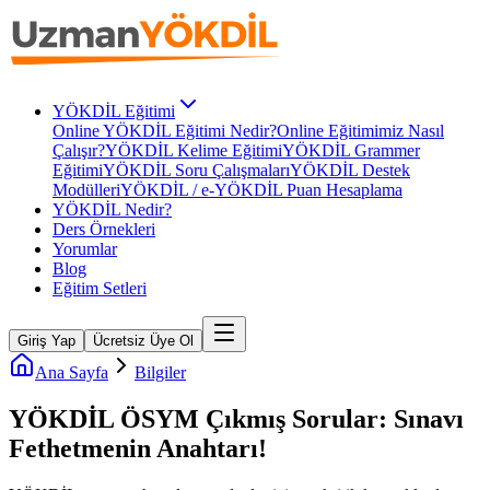
YÖKDİL Eğitimi
Online YÖKDİL Eğitimi Nedir?
Online Eğitimimiz Nasıl
Çalışır?
YÖKDİL Kelime Eğitimi
YÖKDİL Grammer
Eğitimi
YÖKDİL Soru Çalışmaları
YÖKDİL Destek
Modülleri
YÖKDİL / e-YÖKDİL Puan Hesaplama
YÖKDİL Nedir?
Ders Örnekleri
Yorumlar
Blog
Eğitim Setleri
Giriş Yap
Ücretsiz Üye Ol
Ana Sayfa
Bilgiler
YÖKDİL ÖSYM Çıkmış Sorular: Sınavı
Fethetmenin Anahtarı!