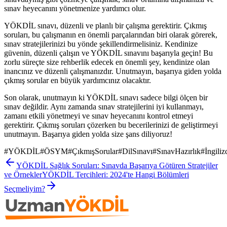
sınav heyecanını yönetmenize yardımcı olur.
YÖKDİL sınavı, düzenli ve planlı bir çalışma gerektirir. Çıkmış
soruları, bu çalışmanın en önemli parçalarından biri olarak görerek,
sınav stratejilerinizi bu yönde şekillendirmelisiniz. Kendinize
güvenin, düzenli çalışın ve YÖKDİL sınavını başarıyla geçin! Bu
zorlu süreçte size rehberlik edecek en önemli şey, kendinize olan
inancınız ve düzenli çalışmanızdır. Unutmayın, başarıya giden yolda
çıkmış sorular en büyük yardımcınız olacaktır.
Son olarak, unutmayın ki YÖKDİL sınavı sadece bilgi ölçen bir
sınav değildir. Aynı zamanda sınav stratejilerini iyi kullanmayı,
zamanı etkili yönetmeyi ve sınav heyecanını kontrol etmeyi
gerektirir. Çıkmış soruları çözerken bu becerilerinizi de geliştirmeyi
unutmayın. Başarıya giden yolda size şans diliyoruz!
#
YÖKDİL
#
ÖSYM
#
ÇıkmışSorular
#
DilSınavı
#
SınavHazırlık
#
İngiliz
YÖKDİL Sağlık Soruları: Sınavda Başarıya Götüren Stratejiler
ve Örnekler
YÖKDİL Tercihleri: 2024'te Hangi Bölümleri
Seçmeliyim?