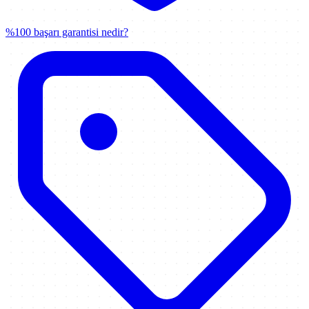
%100 başarı garantisi nedir?