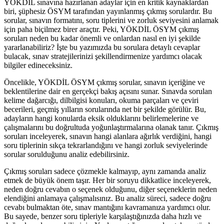
YÖKDİL sınavına hazırlanan adaylar için en kritik kaynaklardan
biri, şüphesiz ÖSYM tarafından yayınlanmış çıkmış sorulardır. Bu
sorular, sınavın formatını, soru tiplerini ve zorluk seviyesini anlamak
için paha biçilmez birer araçtır. Peki, YÖKDİL ÖSYM çıkmış
soruları neden bu kadar önemli ve onlardan nasıl en iyi şekilde
yararlanabiliriz? İşte bu yazımızda bu sorulara detaylı cevaplar
bulacak, sınav stratejilerinizi şekillendirmenize yardımcı olacak
bilgiler edineceksiniz.
Öncelikle, YÖKDİL ÖSYM çıkmış sorular, sınavın içeriğine ve
beklentilerine dair en gerçekçi bakış açısını sunar. Sınavda sorulan
kelime dağarcığı, dilbilgisi konuları, okuma parçaları ve çeviri
becerileri, geçmiş yılların sorularında net bir şekilde görülür. Bu,
adayların hangi konularda eksik olduklarını belirlemelerine ve
çalışmalarını bu doğrultuda yoğunlaştırmalarına olanak tanır. Çıkmış
soruları inceleyerek, sınavın hangi alanlara ağırlık verdiğini, hangi
soru tiplerinin sıkça tekrarlandığını ve hangi zorluk seviyelerinde
sorular sorulduğunu analiz edebilirsiniz.
Çıkmış soruları sadece çözmekle kalmayıp, aynı zamanda analiz
etmek de büyük önem taşır. Her bir soruyu dikkatlice inceleyerek,
neden doğru cevabın o seçenek olduğunu, diğer seçeneklerin neden
elendiğini anlamaya çalışmalısınız. Bu analiz süreci, sadece doğru
cevabı bulmaktan öte, sınav mantığını kavramanıza yardımcı olur.
Bu sayede, benzer soru tipleriyle karşılaştığınızda daha hızlı ve