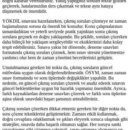
doğru kararlar verebilirsiniz. Yanlış yaptığınız soruları tekrar gözden
geçirerek, hatalarınızdan ders çıkarmak ve tekrar aynı hataya
düşmemek de önemlidir.
YÖKDİL sınavına hazırlanırken, çıkmış soruları çözmeye ne zaman
başlamalısınız sorusu da önemli bir konudur. Konu çalışmalarınızı
tamamladıktan ve yeterli seviyede pratik yaptıktan sonra çıkmış
sorulara geçmek en doğru yaklaşımdır. Bu şekilde, soruları çözerken
daha bilinçli bir yaklaşım sergileyebilir ve eksiklerinizi daha kolay
tespit edebilirsiniz. Sınava yakın bir dönemde, deneme sınavları
formatında çıkmış soruları çözmek, hem sınav stresini yönetmenize
yardımcı olur hem de zaman yönetimi becerilerinizi geliştirir.
Unutulmaması gereken bir nokta da, çıkmış soruların güncel
müfredata uygun olarak değerlendirilmesidir. ÖSYM, zaman zaman
sınav formatında ve soru tiplerinde değişiklikler yapabilir. Bu
nedenle, en güncel çıkmış soruları çözerek ve analiz ederek sınavın
güncel beklentilerine uygun bir hazırlık yapmanız önemlidir. Ayrıca,
farklı kaynaklardan deneme sınavları çözerek ve farklı soru tiplerine
aşina olarak sınavdaki başarı şansınızı artırabilirsiniz.
Çıkmış soruları çözerken dikkat etmeniz gereken bir diğer nokta da,
soru çözme tekniklerini geliştirmektir. Zamanı etkili kullanmak,
doğru cevaplara odaklanmak ve şıkları eleyerek sonuca ulaşmak gibi
stratejiler, sınavda daha başarılı olmanızı sağlar. Her soruyu sanki
sınavdaymış gibi çözmeye çalışmak, sınav ortamına alışmanıza ve