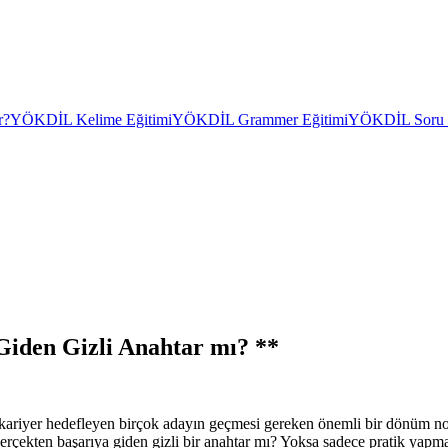
r?
YÖKDİL Kelime Eğitimi
YÖKDİL Grammer Eğitimi
YÖKDİL Soru Ç
iden Gizli Anahtar mı? **
yer hedefleyen birçok adayın geçmesi gereken önemli bir dönüm nokta
çekten başarıya giden gizli bir anahtar mı? Yoksa sadece pratik yapma ar