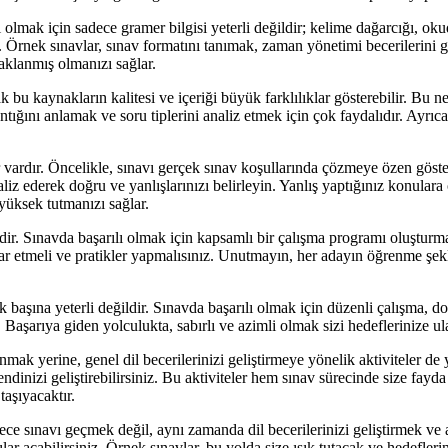
 olmak için sadece gramer bilgisi yeterli değildir; kelime dağarcığı, ok
. Örnek sınavlar, sınav formatını tanımak, zaman yönetimi becerilerini g
aklanmış olmanızı sağlar.
kaynakların kalitesi ve içeriği büyük farklılıklar gösterebilir. Bu ne
ğını anlamak ve soru tiplerini analiz etmek için çok faydalıdır. Ayrıca, 
vardır. Öncelikle, sınavı gerçek sınav koşullarında çözmeye özen göste
z ederek doğru ve yanlışlarınızı belirleyin. Yanlış yaptığınız konulara 
yüksek tutmanızı sağlar.
 Sınavda başarılı olmak için kapsamlı bir çalışma programı oluşturmak 
r etmeli ve pratikler yapmalısınız. Unutmayın, her adayın öğrenme şekli
 başına yeterli değildir. Sınavda başarılı olmak için düzenli çalışma, 
aşarıya giden yolculukta, sabırlı ve azimli olmak sizi hedeflerinize ulaş
ak yerine, genel dil becerilerinizi geliştirmeye yönelik aktiviteler de
endinizi geliştirebilirsiniz. Bu aktiviteler hem sınav sürecinde size fay
aşıyacaktır.
e sınavı geçmek değil, aynı zamanda dil becerilerinizi geliştirmek ve 
lar açabilirsiniz. Örnek sınavlar, bu yolda size ışık tutacak ve hedefleri