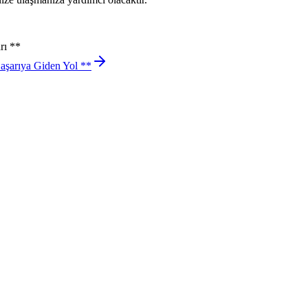
rı **
aşarıya Giden Yol **