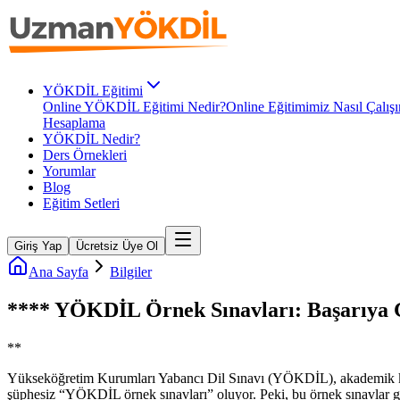
YÖKDİL Eğitimi
Online YÖKDİL Eğitimi Nedir?
Online Eğitimimiz Nasıl Çalışı
Hesaplama
YÖKDİL Nedir?
Ders Örnekleri
Yorumlar
Blog
Eğitim Setleri
Giriş Yap
Ücretsiz Üye Ol
Ana Sayfa
Bilgiler
**** YÖKDİL Örnek Sınavları: Başarıya G
**
Yükseköğretim Kurumları Yabancı Dil Sınavı (YÖKDİL), akademik kari
şüphesiz “YÖKDİL örnek sınavları” oluyor. Peki, bu örnek sınavlar ger