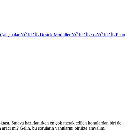
alışmaları
YÖKDİL Destek Modülleri
YÖKDİL / e-YÖKDİL Puan
sı. Sınava hazırlanırken en çok merak edilen konulardan biri de
acı mı? Gelin, bu soruların yanıtlarını birlikte arayalım.