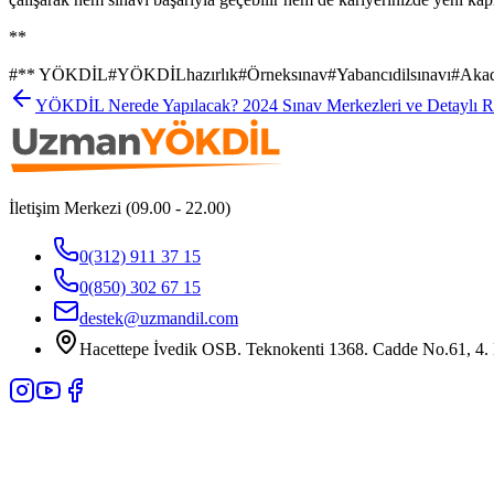
**
#
** YÖKDİL
#
YÖKDİLhazırlık
#
Örneksınav
#
Yabancıdilsınavı
#
Akad
YÖKDİL Nerede Yapılacak? 2024 Sınav Merkezleri ve Detaylı R
İletişim Merkezi (09.00 - 22.00)
0(312) 911 37 15
0(850) 302 67 15
destek@uzmandil.com
Hacettepe İvedik OSB. Teknokenti 1368. Cadde No.61, 4