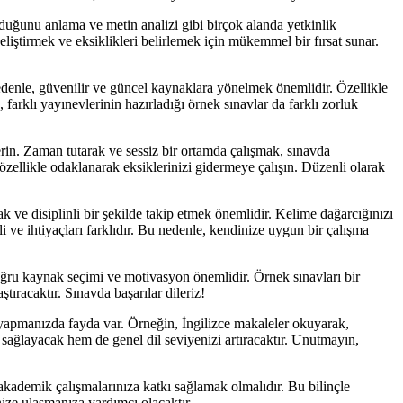
uduğunu anlama ve metin analizi gibi birçok alanda yetkinlik
eliştirmek ve eksiklikleri belirlemek için mükemmel bir fırsat sunar.
denle, güvenilir ve güncel kaynaklara yönelmek önemlidir. Özellikle
farklı yayınevlerinin hazırladığı örnek sınavlar da farklı zorluk
rin. Zaman tutarak ve sessiz bir ortamda çalışmak, sınavda
özellikle odaklanarak eksiklerinizi gidermeye çalışın. Düzenli olarak
ve disiplinli bir şekilde takip etmek önemlidir. Kelime dağarcığınızı
 ve ihtiyaçları farklıdır. Bu nedenle, kendinize uygun bir çalışma
doğru kaynak seçimi ve motivasyon önemlidir. Örnek sınavları bir
tıracaktır. Sınavda başarılar dileriz!
 yapmanızda fayda var. Örneğin, İngilizce makaleler okuyarak,
da sağlayacak hem de genel dil seviyenizi artıracaktır. Unutmayın,
akademik çalışmalarınıza katkı sağlamak olmalıdır. Bu bilinçle
nize ulaşmanıza yardımcı olacaktır.