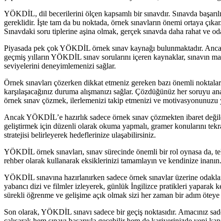
YÖKDİL, dil becerilerini ölçen kapsamlı bir sınavdır. Sınavda başarılı
gereklidir. İşte tam da bu noktada, örnek sınavların önemi ortaya çıkar
Sınavdaki soru tiplerine aşina olmak, gerçek sınavda daha rahat ve od
Piyasada pek çok YÖKDİL örnek sınav kaynağı bulunmaktadır. Ancak bu 
geçmiş yılların YÖKDİL sınav sorularını içeren kaynaklar, sınavın mantı
seviyelerini deneyimlemenizi sağlar.
Örnek sınavları çözerken dikkat etmeniz gereken bazı önemli noktalar 
karşılaşacağınız duruma alışmanızı sağlar. Çözdüğünüz her soruyu anali
örnek sınav çözmek, ilerlemenizi takip etmenizi ve motivasyonunuzu 
Ancak YÖKDİL’e hazırlık sadece örnek sınav çözmekten ibaret değildir.
geliştirmek için düzenli olarak okuma yapmalı, gramer konularını tekra
stratejisi belirleyerek hedeflerinize ulaşabilirsiniz.
YÖKDİL örnek sınavları, sınav sürecinde önemli bir rol oynasa da, tek
rehber olarak kullanarak eksiklerinizi tamamlayın ve kendinize inanın. B
YÖKDİL sınavına hazırlanırken sadece örnek sınavlar üzerine odaklanm
yabancı dizi ve filmler izleyerek, günlük İngilizce pratikleri yaparak k
sürekli öğrenme ve gelişime açık olmak sizi her zaman bir adım öteye t
Son olarak, YÖKDİL sınavı sadece bir geçiş noktasıdır. Amacınız sadec
çalışarak hem sınavı başarıyla geçebilir hem de kariyerinizde yeni kapı