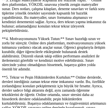
**3. Zengin Materyallerle Kapsamlı Bir Hazırlık Yapın:** Online
ders platformları, YÖKDİL sınavına yönelik zengin materyaller
sunar. Ders notları, çalışma kitapları, deneme sınavları ve farklı soru
tiplerine yönelik örnekler sayesinde kapsamlı bir hazırlık
yapabilirsiniz. Bu materyaller, sınav formatına alışmanızı ve
kendinizi denemenizi sağlar. Ayrıca, ders tekrarı yapma imkanınız da
bulunur; anlamadığınız konuları tekrar tekrar izleyerek
pekiştirebilirsiniz.
**4. Motivasyonunuzu Yüksek Tutun:** Sınav hazırlığı uzun ve
zorlu bir süreçtir. Online ders platformları, motivasyonunuzu yüksek
tutmanıza yardımcı olacak araçlar sunar. Öğrenci gruplarıyla iletişim
kurabilir, diğer öğrencilerle etkileşimde bulunarak destek
alabilirsiniz. Düzenli olarak takip edilen performans analizleri ile
ilerlemenizi görebilir ve kendinizi motive edebilirsiniz. Sınav
sürecinde yalnız olmadığınızı hissetmek, başarıya giden yolda
önemli bir adımdır.
**5. Tekrar ve Peşin Hükümlerden Kurtulun:** Online derslerde,
dersleri istediğiniz zaman tekrar etme imkanınız vardır. Bu, özellikle
zorlandığınız konuları pekiştirmeniz için büyük bir fırsattır. Ayrıca,
dersler sadece bilgi aktarımı değil, aynı zamanda öğrenme
tekniklerini de öğretir. Online ortamda, sınav stresini daha az
hissederek derslere odaklanabilir, peşin hükümlerden
kurtulabilirsiniz. Başarıya odaklanmanızı ve özgüveninizi artırmanızı
sağlar. YÖKDİL sınavına online derslerle hazırlanmak, sınavı