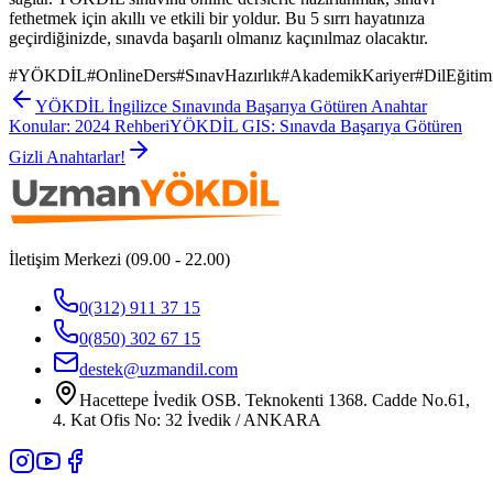
fethetmek için akıllı ve etkili bir yoldur. Bu 5 sırrı hayatınıza
geçirdiğinizde, sınavda başarılı olmanız kaçınılmaz olacaktır.
#
YÖKDİL
#
OnlineDers
#
SınavHazırlık
#
AkademikKariyer
#
DilEğitim
YÖKDİL İngilizce Sınavında Başarıya Götüren Anahtar
Konular: 2024 Rehberi
YÖKDİL GIS: Sınavda Başarıya Götüren
Gizli Anahtarlar!
İletişim Merkezi (09.00 - 22.00)
0(312) 911 37 15
0(850) 302 67 15
destek@uzmandil.com
Hacettepe İvedik OSB. Teknokenti 1368. Cadde No.61,
4. Kat Ofis No: 32 İvedik / ANKARA