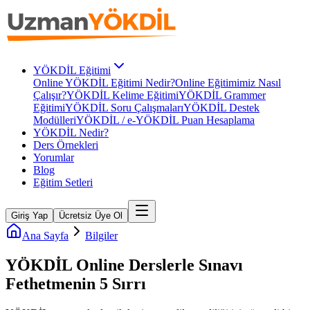
YÖKDİL Eğitimi
Online YÖKDİL Eğitimi Nedir?
Online Eğitimimiz Nasıl
Çalışır?
YÖKDİL Kelime Eğitimi
YÖKDİL Grammer
Eğitimi
YÖKDİL Soru Çalışmaları
YÖKDİL Destek
Modülleri
YÖKDİL / e-YÖKDİL Puan Hesaplama
YÖKDİL Nedir?
Ders Örnekleri
Yorumlar
Blog
Eğitim Setleri
Giriş Yap
Ücretsiz Üye Ol
Ana Sayfa
Bilgiler
YÖKDİL Online Derslerle Sınavı
Fethetmenin 5 Sırrı