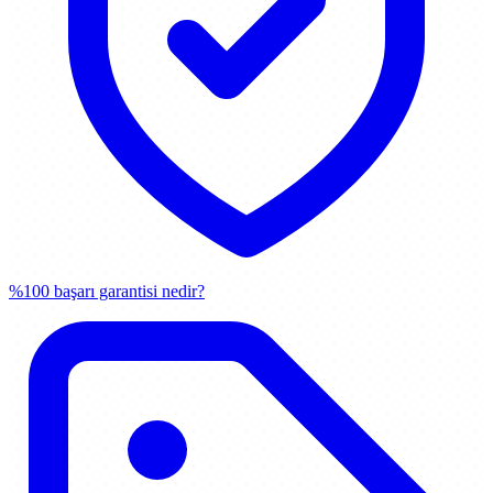
%100 başarı garantisi nedir?