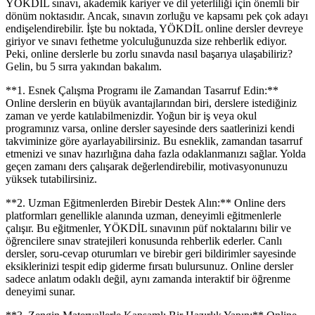
YÖKDİL sınavı, akademik kariyer ve dil yeterliliği için önemli bir
dönüm noktasıdır. Ancak, sınavın zorluğu ve kapsamı pek çok adayı
endişelendirebilir. İşte bu noktada, YÖKDİL online dersler devreye
giriyor ve sınavı fethetme yolculuğunuzda size rehberlik ediyor.
Peki, online derslerle bu zorlu sınavda nasıl başarıya ulaşabiliriz?
Gelin, bu 5 sırra yakından bakalım.
**1. Esnek Çalışma Programı ile Zamandan Tasarruf Edin:**
Online derslerin en büyük avantajlarından biri, derslere istediğiniz
zaman ve yerde katılabilmenizdir. Yoğun bir iş veya okul
programınız varsa, online dersler sayesinde ders saatlerinizi kendi
takviminize göre ayarlayabilirsiniz. Bu esneklik, zamandan tasarruf
etmenizi ve sınav hazırlığına daha fazla odaklanmanızı sağlar. Yolda
geçen zamanı ders çalışarak değerlendirebilir, motivasyonunuzu
yüksek tutabilirsiniz.
**2. Uzman Eğitmenlerden Birebir Destek Alın:** Online ders
platformları genellikle alanında uzman, deneyimli eğitmenlerle
çalışır. Bu eğitmenler, YÖKDİL sınavının püf noktalarını bilir ve
öğrencilere sınav stratejileri konusunda rehberlik ederler. Canlı
dersler, soru-cevap oturumları ve birebir geri bildirimler sayesinde
eksiklerinizi tespit edip giderme fırsatı bulursunuz. Online dersler
sadece anlatım odaklı değil, aynı zamanda interaktif bir öğrenme
deneyimi sunar.