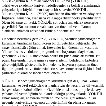
Yükseköğretim Kurumları Yabancı Dil Sınavı (YÖKDİL),
Türkiye'de akademik kariyer hedefleyenler ve belirli iş alanlarında
çalışanlar için büyük önem taşıyan bir sınavdır. YÖKDİL,
Yükseköğretim Kurulu (YÖK) tarafından düzenlenen ve adayların
İngilizce, Almanca, Fransızca ve Arapça dillerindeki yeterliliklerini
ölçen bir sınavdır. Peki, YÖKDİL sonuçları tam olarak nerelerde
geçerlidir? Bu sorunun cevabı, sınavın önemini ve kullanım
alanlarını anlamak açısından kritik bir öneme sahiptir.
Öncelikle belirtmek gerekir ki, YÖKDİL, özellikle yükseköğretim
kurumları tarafından kabul gören bir dil yeterlilik belgesidir. Bu
sınav, lisansüstü eğitim almak isteyenler için önemli bir koşuldur.
Yüksek lisans ve doktora programlarına başvuran adaylardan,
genellikle YÖKDİL sınavından belirli bir puan almaları istenir. Bu
puan, başvurulan programın ve üniversitenin belirlediği kriterlere
göre değişiklik gösterebilir. Bu nedenle, başvuru yapmadan önce
ilgili programların ve üniversitelerin sınav sonuçlarına ilişkin kabul
şartlarının dikkatlice incelenmesi önemlidir.
YÖKDİL sadece yükseköğretim kurumları için değil, bazı kamu
kurumları ve özel sektördeki iş ilanları için de geçerli bir dil yeterlilik
belgesi olarak kabul edilebilir. Özellikle uluslararası projelerde veya
yabancı dil yeterliliğinin ön planda olduğu pozisyonlarda, YÖKDİL
sınav sonuçları, adayların tercih edilme olasılığını artırabilir. Bu
nedenle, kariyerinde yabancı dil yeterliliğini ön plana çıkarmak