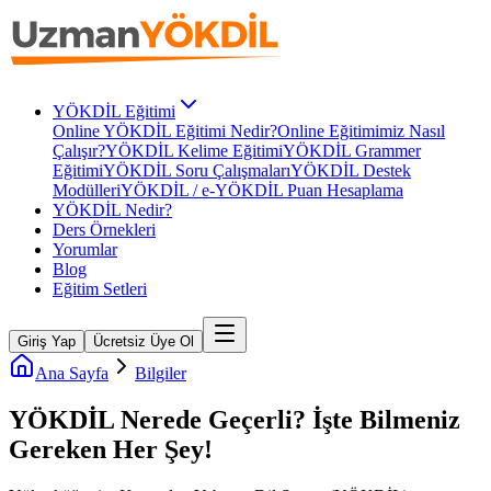
YÖKDİL Eğitimi
Online YÖKDİL Eğitimi Nedir?
Online Eğitimimiz Nasıl
Çalışır?
YÖKDİL Kelime Eğitimi
YÖKDİL Grammer
Eğitimi
YÖKDİL Soru Çalışmaları
YÖKDİL Destek
Modülleri
YÖKDİL / e-YÖKDİL Puan Hesaplama
YÖKDİL Nedir?
Ders Örnekleri
Yorumlar
Blog
Eğitim Setleri
Giriş Yap
Ücretsiz Üye Ol
Ana Sayfa
Bilgiler
YÖKDİL Nerede Geçerli? İşte Bilmeniz
Gereken Her Şey!