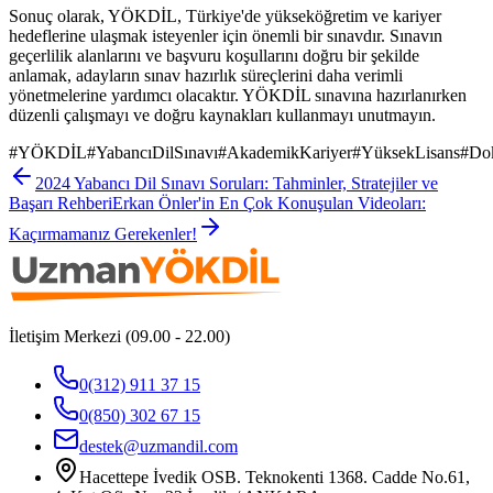
Sonuç olarak, YÖKDİL, Türkiye'de yükseköğretim ve kariyer
hedeflerine ulaşmak isteyenler için önemli bir sınavdır. Sınavın
geçerlilik alanlarını ve başvuru koşullarını doğru bir şekilde
anlamak, adayların sınav hazırlık süreçlerini daha verimli
yönetmelerine yardımcı olacaktır. YÖKDİL sınavına hazırlanırken
düzenli çalışmayı ve doğru kaynakları kullanmayı unutmayın.
#
YÖKDİL
#
YabancıDilSınavı
#
AkademikKariyer
#
YüksekLisans
#
Do
2024 Yabancı Dil Sınavı Soruları: Tahminler, Stratejiler ve
Başarı Rehberi
Erkan Önler'in En Çok Konuşulan Videoları:
Kaçırmamanız Gerekenler!
İletişim Merkezi (09.00 - 22.00)
0(312) 911 37 15
0(850) 302 67 15
destek@uzmandil.com
Hacettepe İvedik OSB. Teknokenti 1368. Cadde No.61,