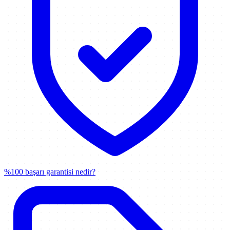
%100 başarı garantisi nedir?