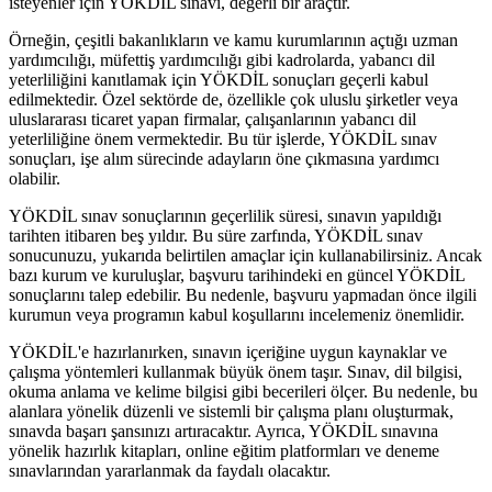
isteyenler için YÖKDİL sınavı, değerli bir araçtır.
Örneğin, çeşitli bakanlıkların ve kamu kurumlarının açtığı uzman
yardımcılığı, müfettiş yardımcılığı gibi kadrolarda, yabancı dil
yeterliliğini kanıtlamak için YÖKDİL sonuçları geçerli kabul
edilmektedir. Özel sektörde de, özellikle çok uluslu şirketler veya
uluslararası ticaret yapan firmalar, çalışanlarının yabancı dil
yeterliliğine önem vermektedir. Bu tür işlerde, YÖKDİL sınav
sonuçları, işe alım sürecinde adayların öne çıkmasına yardımcı
olabilir.
YÖKDİL sınav sonuçlarının geçerlilik süresi, sınavın yapıldığı
tarihten itibaren beş yıldır. Bu süre zarfında, YÖKDİL sınav
sonucunuzu, yukarıda belirtilen amaçlar için kullanabilirsiniz. Ancak
bazı kurum ve kuruluşlar, başvuru tarihindeki en güncel YÖKDİL
sonuçlarını talep edebilir. Bu nedenle, başvuru yapmadan önce ilgili
kurumun veya programın kabul koşullarını incelemeniz önemlidir.
YÖKDİL'e hazırlanırken, sınavın içeriğine uygun kaynaklar ve
çalışma yöntemleri kullanmak büyük önem taşır. Sınav, dil bilgisi,
okuma anlama ve kelime bilgisi gibi becerileri ölçer. Bu nedenle, bu
alanlara yönelik düzenli ve sistemli bir çalışma planı oluşturmak,
sınavda başarı şansınızı artıracaktır. Ayrıca, YÖKDİL sınavına
yönelik hazırlık kitapları, online eğitim platformları ve deneme
sınavlarından yararlanmak da faydalı olacaktır.