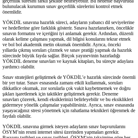
geçerlilik süresini farklı şekilde belirleyebilir. Bu nedenle başvuruda
bulunulacak kurumun sınav geçerlilik sürelerini kontrol etmek
önemlidir.
YÖKDİL sınavına hazırlık süreci, adayların yabancı dil seviyelerine
ve hedeflerine göre farklılık gösterir. Sınava hazırlanırken, öncelikle
sınavın formatını ve içeriğini iyi anlamak gerekir. Ardından, düzenli
olarak kelime çalışması yapmak, dil bilgisi konularını tekrar etmek
ve bol bol akademik metin okumak önemlidir. Ayrıca, önceki
yıllarda çıkmış soruları çözmek ve sınav pratiği yapmak da hazırlık
sürecinde büyük fayda sağlar. Birçok yayınevinin hazırladığı
YÖKDİL deneme sınavları ve kaynak kitapları, bu süreçte adaylara
yardımcı olabilir.
Sınav stratejileri geliştirmek de YÖKDİL’e hazırlık sürecinde önemli
bir yer tutar. Sınav esnasında zamanı etkili kullanmak, soruları
dikkatlice okumak, zor sorularla çok vakit kaybetmemek ve doğru
şıkları işaretlemek için taktikler geliştirmek gerekir. Deneme
sınavları çözerek, kendi eksiklerinizi belirleyebilir ve bu eksiklikleri
gidermeye yönelik çalışmalar yapabilirsiniz. Ayrıca, sınav esnasında
yaşayacağınız stresi yönetmek için rahatlama teknikleri öğrenmek de
faydalı olabilir.
YÖKDİL sınavına girmek isteyen adayların sınav başvurularını
ÖSYM’nin resmi internet sitesi üzerinden yapmaları gerekir.
Başvuru tarihleri ve sınav tarihleri, ÖSYM’nin takvimine göre her