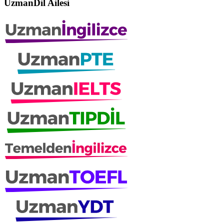
UzmanDil Ailesi