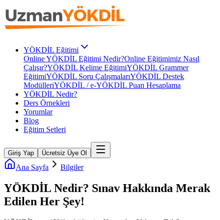
YÖKDİL Eğitimi
Online YÖKDİL Eğitimi Nedir?
Online Eğitimimiz Nasıl
Çalışır?
YÖKDİL Kelime Eğitimi
YÖKDİL Grammer
Eğitimi
YÖKDİL Soru Çalışmaları
YÖKDİL Destek
Modülleri
YÖKDİL / e-YÖKDİL Puan Hesaplama
YÖKDİL Nedir?
Ders Örnekleri
Yorumlar
Blog
Eğitim Setleri
Giriş Yap
Ücretsiz Üye Ol
Ana Sayfa
Bilgiler
YÖKDİL Nedir? Sınav Hakkında Merak
Edilen Her Şey!