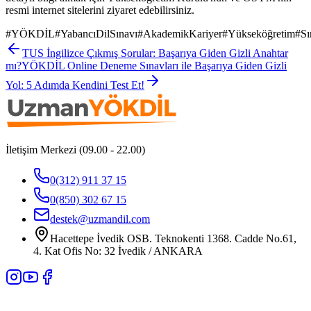
resmi internet sitelerini ziyaret edebilirsiniz.
#
YÖKDİL
#
YabancıDilSınavı
#
AkademikKariyer
#
Yükseköğretim
#
Sı
TUS İngilizce Çıkmış Sorular: Başarıya Giden Gizli Anahtar
mı?
YÖKDİL Online Deneme Sınavları ile Başarıya Giden Gizli
Yol: 5 Adımda Kendini Test Et!
İletişim Merkezi (09.00 - 22.00)
0(312) 911 37 15
0(850) 302 67 15
destek@uzmandil.com
Hacettepe İvedik OSB. Teknokenti 1368. Cadde No.61,
4. Kat Ofis No: 32 İvedik / ANKARA