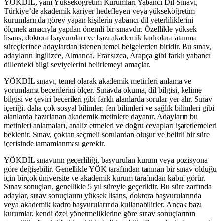
YÖKDİL, yani Yükseköğretim Kurumları Yabancı Dil Sınavı,
Türkiye’de akademik kariyer hedefleyen veya yükseköğretim
kurumlarında görev yapan kişilerin yabancı dil yeterliliklerini
ölçmek amacıyla yapılan önemli bir sınavdır. Özellikle yüksek
lisans, doktora başvuruları ve bazı akademik kadrolara atanma
süreçlerinde adaylardan istenen temel belgelerden biridir. Bu sınav,
adayların İngilizce, Almanca, Fransızca, Arapça gibi farklı yabancı
dillerdeki bilgi seviyelerini belirlemeyi amaçlar.
YÖKDİL sınavı, temel olarak akademik metinleri anlama ve
yorumlama becerilerini ölçer. Sınavda okuma, dil bilgisi, kelime
bilgisi ve çeviri becerileri gibi farklı alanlarda sorular yer alır. Sınav
içeriği, daha çok sosyal bilimler, fen bilimleri ve sağlık bilimleri gibi
alanlarda hazırlanan akademik metinlere dayanır. Adayların bu
metinleri anlamaları, analiz etmeleri ve doğru cevapları işaretlemeleri
beklenir. Sınav, çoktan seçmeli sorulardan oluşur ve belirli bir süre
içerisinde tamamlanması gerekir.
YÖKDİL sınavının geçerliliği, başvurulan kurum veya pozisyona
göre değişebilir. Genellikle YÖK tarafından tanınan bir sınav olduğu
için birçok üniversite ve akademik kurum tarafından kabul görür.
Sınav sonuçları, genellikle 5 yıl süreyle geçerlidir. Bu süre zarfında
adaylar, sınav sonuçlarını yüksek lisans, doktora başvurularında
veya akademik kadro başvurularında kullanabilirler. Ancak bazı
kurumlar, kendi özel yönetmeliklerine göre sınav sonuçlarının