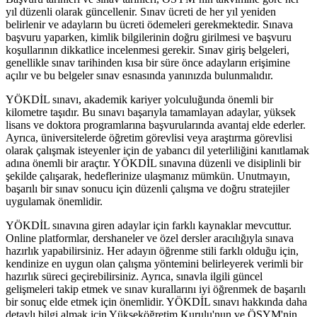
yıl düzenli olarak güncellenir. Sınav ücreti de her yıl yeniden
belirlenir ve adayların bu ücreti ödemeleri gerekmektedir. Sınava
başvuru yaparken, kimlik bilgilerinin doğru girilmesi ve başvuru
koşullarının dikkatlice incelenmesi gerekir. Sınav giriş belgeleri,
genellikle sınav tarihinden kısa bir süre önce adayların erişimine
açılır ve bu belgeler sınav esnasında yanınızda bulunmalıdır.
YÖKDİL sınavı, akademik kariyer yolculuğunda önemli bir
kilometre taşıdır. Bu sınavı başarıyla tamamlayan adaylar, yüksek
lisans ve doktora programlarına başvurularında avantaj elde ederler.
Ayrıca, üniversitelerde öğretim görevlisi veya araştırma görevlisi
olarak çalışmak isteyenler için de yabancı dil yeterliliğini kanıtlamak
adına önemli bir araçtır. YÖKDİL sınavına düzenli ve disiplinli bir
şekilde çalışarak, hedeflerinize ulaşmanız mümkün. Unutmayın,
başarılı bir sınav sonucu için düzenli çalışma ve doğru stratejiler
uygulamak önemlidir.
YÖKDİL sınavına giren adaylar için farklı kaynaklar mevcuttur.
Online platformlar, dershaneler ve özel dersler aracılığıyla sınava
hazırlık yapabilirsiniz. Her adayın öğrenme stili farklı olduğu için,
kendinize en uygun olan çalışma yöntemini belirleyerek verimli bir
hazırlık süreci geçirebilirsiniz. Ayrıca, sınavla ilgili güncel
gelişmeleri takip etmek ve sınav kurallarını iyi öğrenmek de başarılı
bir sonuç elde etmek için önemlidir. YÖKDİL sınavı hakkında daha
detaylı bilgi almak için Yükseköğretim Kurulu'nun ve ÖSYM'nin