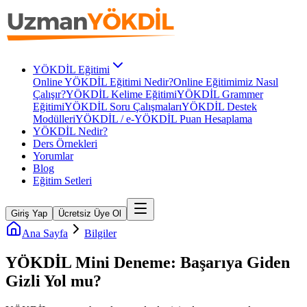
YÖKDİL Eğitimi
Online YÖKDİL Eğitimi Nedir?
Online Eğitimimiz Nasıl
Çalışır?
YÖKDİL Kelime Eğitimi
YÖKDİL Grammer
Eğitimi
YÖKDİL Soru Çalışmaları
YÖKDİL Destek
Modülleri
YÖKDİL / e-YÖKDİL Puan Hesaplama
YÖKDİL Nedir?
Ders Örnekleri
Yorumlar
Blog
Eğitim Setleri
Giriş Yap
Ücretsiz Üye Ol
Ana Sayfa
Bilgiler
YÖKDİL Mini Deneme: Başarıya Giden
Gizli Yol mu?