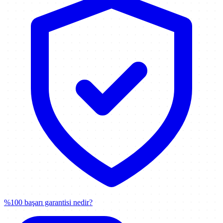
%100 başarı garantisi nedir?