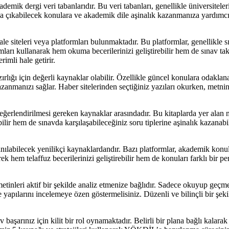
mik dergi veri tabanlarıdır. Bu veri tabanları, genellikle üniversiteleri
kabilecek konulara ve akademik dile aşinalık kazanmanıza yardımcı olur
 siteleri veya platformları bulunmaktadır. Bu platformlar, genellikle sı
rmları kullanarak hem okuma becerilerinizi geliştirebilir hem de sınav ta
imli hale getirir.
rlığı için değerli kaynaklar olabilir. Özellikle güncel konulara odaklan
azanmanızı sağlar. Haber sitelerinden seçtiğiniz yazıları okurken, metni
erlendirilmesi gereken kaynaklar arasındadır. Bu kitaplarda yer alan ma
ir hem de sınavda karşılaşabileceğiniz soru tiplerine aşinalık kazanabi
nılabilecek yenilikçi kaynaklardandır. Bazı platformlar, akademik konu
 hem telaffuz becerilerinizi geliştirebilir hem de konuları farklı bir pe
inleri aktif bir şekilde analiz etmenize bağlıdır. Sadece okuyup geçmek
 yapılarını incelemeye özen göstermelisiniz. Düzenli ve bilinçli bir ş
aşarınız için kilit bir rol oynamaktadır. Belirli bir plana bağlı kalar