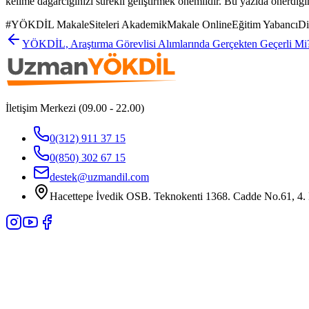
kelime dağarcığınızı sürekli geliştirmek önemlidir. Bu yazıda önerdiğim
#
YÖKDİL MakaleSiteleri AkademikMakale OnlineEğitim YabancıDil
YÖKDİL, Araştırma Görevlisi Alımlarında Gerçekten Geçerli Mi?
İletişim Merkezi (09.00 - 22.00)
0(312) 911 37 15
0(850) 302 67 15
destek@uzmandil.com
Hacettepe İvedik OSB. Teknokenti 1368. Cadde No.61, 4