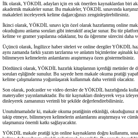
İlk olarak, YÖKDİL adayları için en sık önerilen kaynaklardan biri akade
akademik makaleler sunar. Bu makaleler, YÖKDİL sınavında karşınıza çı
makaleleri inceleyerek kelime dağarcığınızı zenginleştirebilirsiniz.
İkinci olarak, YÖKDİL sınavı için özel olarak hazırlanmış online makale
okuduğunu anlama soruları gibi interaktif araçlar sunar. Bu tür platfo
kelime ve gramer yapılarına odaklanır, bu da öğrenme sürecini daha ver
Üçüncü olarak, İngilizce haber siteleri ve online dergiler YÖKDİL hazı
aynı zamanda farklı yazım tarzlarına ve anlatım biçimlerine aşinalık k
bilinmeyen kelimelerin anlamlarını araştırmaya özen göstermelisiniz.
Dördüncü olarak, YÖKDİL hazırlık kitaplarının içerdiği metinler de değ
soruları eşliğinde sunulur. Bu sayede hem makale okuma pratiği yapabil
kelime çalışmalarına yoğunlaşarak kullanmak daha verimli olacaktır.
Son olarak, podcastler ve video dersler de YÖKDİL hazırlığında kulla
materyaller yayınlamaktadır. Bu tür kaynakları dinleyerek veya izleyerek
dinleyerek zamanınızı verimli bir şekilde değerlendirebilirsiniz.
Unutulmamalıdır ki, makale okuma pratiğinin etkinliği, okuduğunuz met
takip etmeye, bilinmeyen kelimelerin anlamlarını araştırmaya ve cümle
ulaşmanıza önemli katkı sağlayacaktır.
YÖKDİL makale pratiği için online kaynakların doğru kullanımı, sınav b