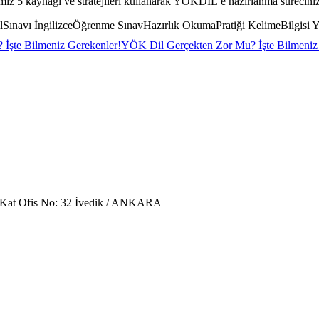
iz 5 kaynağı ve stratejileri kullanarak YÖKDİL’e hazırlanma sürecinizi d
Sınavı İngilizceÖğrenme SınavHazırlık OkumaPratiği KelimeBilgis
 İşte Bilmeniz Gerekenler!
YÖK Dil Gerçekten Zor Mu? İşte Bilmeniz
. Kat Ofis No: 32 İvedik / ANKARA