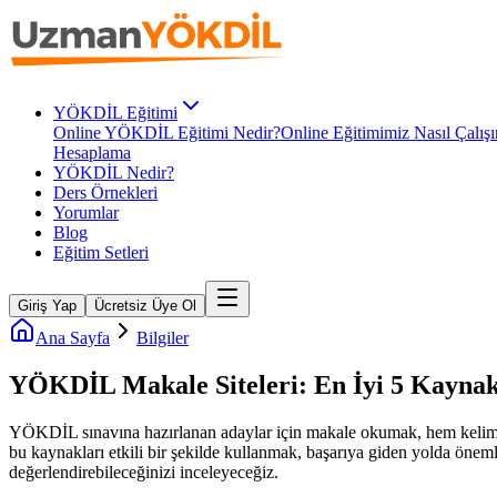
YÖKDİL Eğitimi
Online YÖKDİL Eğitimi Nedir?
Online Eğitimimiz Nasıl Çalışı
Hesaplama
YÖKDİL Nedir?
Ders Örnekleri
Yorumlar
Blog
Eğitim Setleri
Giriş Yap
Ücretsiz Üye Ol
Ana Sayfa
Bilgiler
YÖKDİL Makale Siteleri: En İyi 5 Kaynak 
YÖKDİL sınavına hazırlanan adaylar için makale okumak, hem kelime 
bu kaynakları etkili bir şekilde kullanmak, başarıya giden yolda öne
değerlendirebileceğinizi inceleyeceğiz.