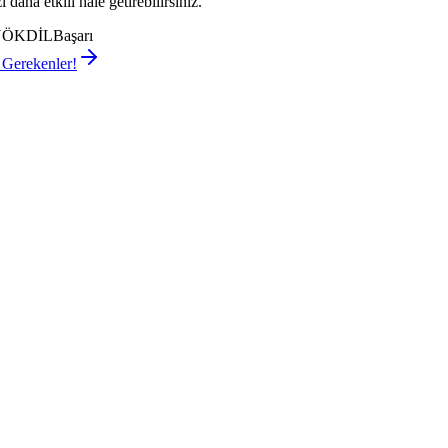
aha etkili hale getirebilirsiniz.
i YÖKDİLBaşarı
 Gerekenler!