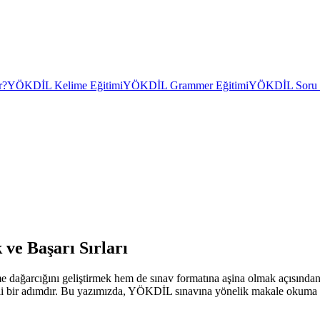
r?
YÖKDİL Kelime Eğitimi
YÖKDİL Grammer Eğitimi
YÖKDİL Soru Ç
ve Başarı Sırları
dağarcığını geliştirmek hem de sınav formatına aşina olmak açısından
mli bir adımdır. Bu yazımızda, YÖKDİL sınavına yönelik makale okuma pra