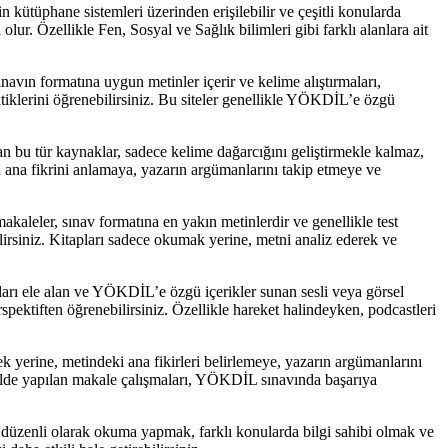
n kütüphane sistemleri üzerinden erişilebilir ve çeşitli konularda
. Özellikle Fen, Sosyal ve Sağlık bilimleri gibi farklı alanlara ait
navın formatına uygun metinler içerir ve kelime alıştırmaları,
ktiklerini öğrenebilirsiniz. Bu siteler genellikle YÖKDİL’e özgü
an bu tür kaynaklar, sadece kelime dağarcığını geliştirmekle kalmaz,
n ana fikrini anlamaya, yazarın argümanlarını takip etmeye ve
kaleler, sınav formatına en yakın metinlerdir ve genellikle test
lirsiniz. Kitapları sadece okumak yerine, metni analiz ederek ve
ları ele alan ve YÖKDİL’e özgü içerikler sunan sesli veya görsel
rspektiften öğrenebilirsiniz. Özellikle hareket halindeyken, podcastleri
 yerine, metindeki ana fikirleri belirlemeye, yazarın argümanlarını
ekilde yapılan makale çalışmaları, YÖKDİL sınavında başarıya
ak düzenli olarak okuma yapmak, farklı konularda bilgi sahibi olmak ve