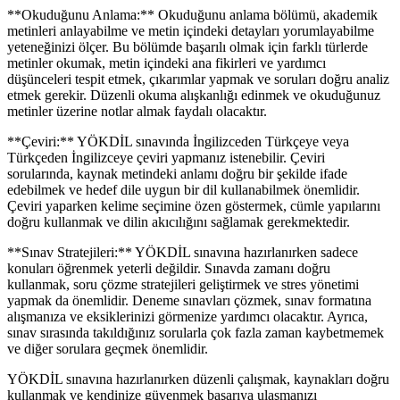
**Okuduğunu Anlama:** Okuduğunu anlama bölümü, akademik
metinleri anlayabilme ve metin içindeki detayları yorumlayabilme
yeteneğinizi ölçer. Bu bölümde başarılı olmak için farklı türlerde
metinler okumak, metin içindeki ana fikirleri ve yardımcı
düşünceleri tespit etmek, çıkarımlar yapmak ve soruları doğru analiz
etmek gerekir. Düzenli okuma alışkanlığı edinmek ve okuduğunuz
metinler üzerine notlar almak faydalı olacaktır.
**Çeviri:** YÖKDİL sınavında İngilizceden Türkçeye veya
Türkçeden İngilizceye çeviri yapmanız istenebilir. Çeviri
sorularında, kaynak metindeki anlamı doğru bir şekilde ifade
edebilmek ve hedef dile uygun bir dil kullanabilmek önemlidir.
Çeviri yaparken kelime seçimine özen göstermek, cümle yapılarını
doğru kullanmak ve dilin akıcılığını sağlamak gerekmektedir.
**Sınav Stratejileri:** YÖKDİL sınavına hazırlanırken sadece
konuları öğrenmek yeterli değildir. Sınavda zamanı doğru
kullanmak, soru çözme stratejileri geliştirmek ve stres yönetimi
yapmak da önemlidir. Deneme sınavları çözmek, sınav formatına
alışmanıza ve eksiklerinizi görmenize yardımcı olacaktır. Ayrıca,
sınav sırasında takıldığınız sorularla çok fazla zaman kaybetmemek
ve diğer sorulara geçmek önemlidir.
YÖKDİL sınavına hazırlanırken düzenli çalışmak, kaynakları doğru
kullanmak ve kendinize güvenmek başarıya ulaşmanızı