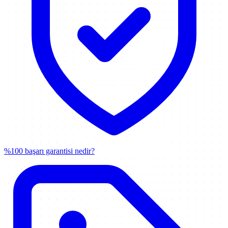
%100 başarı garantisi nedir?