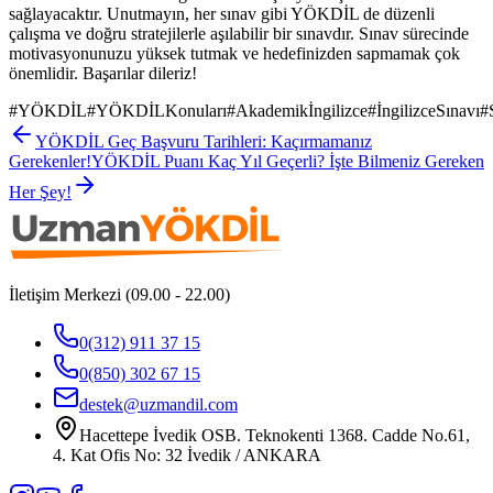
sağlayacaktır. Unutmayın, her sınav gibi YÖKDİL de düzenli
çalışma ve doğru stratejilerle aşılabilir bir sınavdır. Sınav sürecinde
motivasyonunuzu yüksek tutmak ve hedefinizden sapmamak çok
önemlidir. Başarılar dileriz!
#
YÖKDİL
#
YÖKDİLKonuları
#
Akademikİngilizce
#
İngilizceSınavı
#
YÖKDİL Geç Başvuru Tarihleri: Kaçırmamanız
Gerekenler!
YÖKDİL Puanı Kaç Yıl Geçerli? İşte Bilmeniz Gereken
Her Şey!
İletişim Merkezi (09.00 - 22.00)
0(312) 911 37 15
0(850) 302 67 15
destek@uzmandil.com
Hacettepe İvedik OSB. Teknokenti 1368. Cadde No.61,
4. Kat Ofis No: 32 İvedik / ANKARA