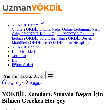
YÖKDİL Eğitimi
Online YÖKDİL Eğitimi Nedir?
Online Eğitimimiz Nasıl
Çalışır?
YÖKDİL Kelime Eğitimi
YÖKDİL Grammer
Eğitimi
YÖKDİL Soru Çalışmaları
YÖKDİL Destek
Modülleri
YÖKDİL / e-YÖKDİL Puan Hesaplama
YÖKDİL Nedir?
Ders Örnekleri
Yorumlar
Blog
Eğitim Setleri
Giriş Yap
Ücretsiz Üye Ol
Ana Sayfa
Bilgiler
YÖKDİL Konuları: Sınavda Başarı İçin
Bilmen Gereken Her Şey