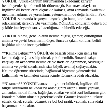
YÖKDİL, yükseköğretim kurumlarında akademik kariyer
hedefleyenler için önemli bir dönemeçtir. Bu sınav, adayların
İngilizce dil becerilerini ölçmekle kalmaz, aynı zamanda akademik
metinleri anlama ve yorumlama yeteneklerini de değerlendirir. Peki,
YÖKDİL sınavında başarıya ulaşmak için hangi konulara
odaklanmak gerekir? Bu yazımızda, YÖKDİL konularını detaylı bir
şekilde inceleyerek sınav hazırlığınıza rehberlik edeceğiz.
YÖKDİL sınavı, genel olarak kelime bilgisi, gramer, okuduğunu
anlama ve çeviri becerilerini ölçer. Sınavda çıkan konuları belirli
başlıklar altında inceleyebiliriz:
**Kelime Bilgisi:** YÖKDİL'de başarılı olmak için geniş bir
kelime dağarcığına sahip olmak çok önemlidir. Sınavda sıkça
karşılaşılan akademik kelimeleri ve ifadeleri öğrenmek, okuduğunu
anlama ve çeviri sorularında size büyük avantaj sağlayacaktır.
Kelime öğrenme sürecinde, bağlamsal öğrenme yöntemlerini
kullanmak ve kelimeleri cümle içinde görmek faydalı olacaktır.
**Gramer:** YÖKDİL sınavının gramer bölümü, İngilizce dil
bilgisi kurallarını ne kadar iyi anladığınızı ölçer. Cümle yapıları,
zamanlar, modal fiiller, bağlaçlar, edatlar ve sıfat-zarf kullanımı gibi
konulara hakim olmanız gerekmektedir. Gramer konularını tekrar
etmek, örnek sorular çözmek ve bol bol pratik yapmak, sınavdaki
başarınızı artıracaktır.