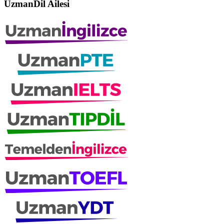
UzmanDil Ailesi