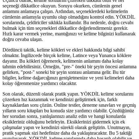
Üçüncü olarak, kelime sorularını çözerken dikkatli olun ve her
seçeneği dikkatlice okuyun. Soruyu okurken, cümlenin genel
anlamını anlamaya çalışın. Ardından, seçeneklerdeki kelimelerin
cümlenin anlamıyla uyumlu olup olmadığını kontrol edin. YÖKDİL
sorularında, çeldiriciler sıklıkla kullanılır. Bu nedenle, doğru cevabı
bulmak için tüm seçenekleri dikkatlice değerlendirmeniz gerekir.
Hızlı karar vermek yerine, mantığınızı ve kelime bilginizi kullanarak
doğru cevaba ulaşın.
Dördüncü taktik, kelime kökleri ve ekleri hakkında bilgi sahibi
olmaktır. İngilizcede birçok kelime, Latince veya Yunanca köklere
dayanır. Bu kökleri öğrenerek, kelimenin anlamını daha kolay
tahmin edebilirsiniz. Örneğin, "pre-" öneki bir şeyin öncesi anlamına
gelirken, "post-" soneki bir şeyin sonrası anlamına gelir. Bu tür
bilgiler, kelime dağarcığınızı genişletmenize ve yeni kelimeleri daha
kolay öğrenmenize yardımcı olacaktır.
Son olarak, düzenli olarak pratik yapın. YÖKDİL kelime sorularını
çözerken hız kazanmak ve kendinizi geliştirmek için, farklı
kaynaklardan soru çözün. Online testler, deneme sınavları ve geçmiş
yılların soru kitapları bu konuda size yardımcı olabilir. Çözdüğünüz
her sorudan sonra, yanlışlarınızı analiz edin ve hangi konularda
eksikleriniz olduğunu belirleyin. Eksiklerinizi gidermek için ek
çalışmalar yapın ve kendinizi sürekli olarak geliştirin. Unutmayın,
pratik yapmak sizi hedefinize daha da yaklaştıracaktır. Bu 5 taktiği
uygulayarak, YÖKDİL kelime sorularında daha başarılı olabilir ve