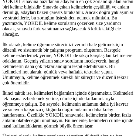
YÖKDİL sınavına hazırlanan adayların en çok zorlandığı alanlardan
biri kelime bilgisidir. Sınavda çıkan kelimelerin çeşitliliği ve anlam
derinliği, adayları bazen çaresiz bırakabilir. Ancak doğru yaklaşımlar
ve stratejilerle, bu zorluğun üstesinden gelmek mümkün. Bu
yazımızda, YÖKDİL kelime sorularını çözerken size yardımcı
olacak, sınavda fark yaratmanızı sağlayacak 5 kritik taktiği ele
alacağız.
İlk olarak, kelime öğrenme sürecinizi verimli hale getirmek için
düzenli ve sistematik bir çalışma programı oluşturun. Rastgele
kelime ezberlemek yerine, YÖKDİL'de sıkça karşılaşılan kelimelere
odaklanın. Geçmiş yılların sınav sorularını inceleyerek, hangi
kelimelerin daha çok tekrarlandığını tespit edebilirsiniz. Bu
kelimeleri not alarak, günlük veya haftalık tekrarlar yapın.
Unutmayın, kelime öğrenmek sürekli bir süreçtir ve düzenli tekrar
çok önemlidir.
İkinci taktik ise, kelimeleri bağlamları içinde öğrenmektir. Kelimeleri
tek başına ezberlemek yerine, cümle içinde kullanımlarıyla
öğrenmeye çalışın. Bu sayede, kelimenin anlamını daha iyi kavrar
ve sınavda karşınıza çıktığında doğru anlamını daha kolay
hatırlarsınız. Özellikle YÖKDİL sınavında, kelimelerin birden fazla
anlamı olabileceğini unutmayın. Bu nedenle, kelimeleri cümle içinde
nasıl kullanıldıklarını görmek büyük önem taşır.