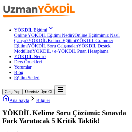
YÖKDİL Eğitimi
Online YÖKDİL Eğitimi Nedir?
Online Eğitimimiz Nasıl
Çalışır?
YÖKDİL Kelime Eğitimi
YÖKDİL Grammer
Eğitimi
YÖKDİL Soru Çalışmaları
YÖKDİL Destek
Modülleri
YÖKDİL / e-YÖKDİL Puan Hesaplama
YÖKDİL Nedir?
Ders Örnekleri
Yorumlar
Blog
Eğitim Setleri
Giriş Yap
Ücretsiz Üye Ol
Ana Sayfa
Bilgiler
YÖKDİL Kelime Soru Çözümü: Sınavda
Fark Yaratacak 5 Kritik Taktik!