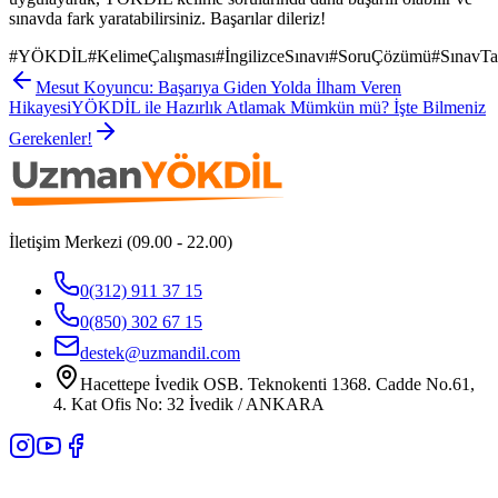
sınavda fark yaratabilirsiniz. Başarılar dileriz!
#
YÖKDİL
#
KelimeÇalışması
#
İngilizceSınavı
#
SoruÇözümü
#
SınavTak
Mesut Koyuncu: Başarıya Giden Yolda İlham Veren
Hikayesi
YÖKDİL ile Hazırlık Atlamak Mümkün mü? İşte Bilmeniz
Gerekenler!
İletişim Merkezi (09.00 - 22.00)
0(312) 911 37 15
0(850) 302 67 15
destek@uzmandil.com
Hacettepe İvedik OSB. Teknokenti 1368. Cadde No.61,
4. Kat Ofis No: 32 İvedik / ANKARA