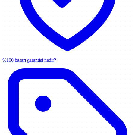
%100 başarı garantisi nedir?