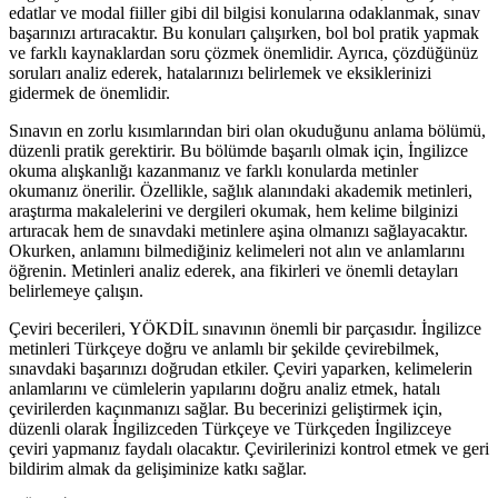
edatlar ve modal fiiller gibi dil bilgisi konularına odaklanmak, sınav
başarınızı artıracaktır. Bu konuları çalışırken, bol bol pratik yapmak
ve farklı kaynaklardan soru çözmek önemlidir. Ayrıca, çözdüğünüz
soruları analiz ederek, hatalarınızı belirlemek ve eksiklerinizi
gidermek de önemlidir.
Sınavın en zorlu kısımlarından biri olan okuduğunu anlama bölümü,
düzenli pratik gerektirir. Bu bölümde başarılı olmak için, İngilizce
okuma alışkanlığı kazanmanız ve farklı konularda metinler
okumanız önerilir. Özellikle, sağlık alanındaki akademik metinleri,
araştırma makalelerini ve dergileri okumak, hem kelime bilginizi
artıracak hem de sınavdaki metinlere aşina olmanızı sağlayacaktır.
Okurken, anlamını bilmediğiniz kelimeleri not alın ve anlamlarını
öğrenin. Metinleri analiz ederek, ana fikirleri ve önemli detayları
belirlemeye çalışın.
Çeviri becerileri, YÖKDİL sınavının önemli bir parçasıdır. İngilizce
metinleri Türkçeye doğru ve anlamlı bir şekilde çevirebilmek,
sınavdaki başarınızı doğrudan etkiler. Çeviri yaparken, kelimelerin
anlamlarını ve cümlelerin yapılarını doğru analiz etmek, hatalı
çevirilerden kaçınmanızı sağlar. Bu becerinizi geliştirmek için,
düzenli olarak İngilizceden Türkçeye ve Türkçeden İngilizceye
çeviri yapmanız faydalı olacaktır. Çevirilerinizi kontrol etmek ve geri
bildirim almak da gelişiminize katkı sağlar.