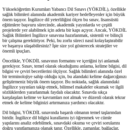
Yükseköğretim Kurumları Yabancı Dil Sınavı (YÖKDİL), özellikle
sağlık bilimleri alanında akademik kariyer hedefleyenler için büyük
önem taşıyor. İngilizce dil yeterliliğini ölçen bu sınav, lisansüstü
eğitimlere başvuru sürecinde, akademik yayınlarda ve çeşitli
projelerde yer alabilmek için adeta bir kapı açıyor. Ancak, YÖKDİL
Sağlık Bilimleri İngilizce sınavına hazırlanmak, sistemli ve bilinçli
bir çalışma gerektiriyor. Peki, bu zorlu süreci nasıl kolaylaştırabilir
ve başarıya ulaşabilirsiniz? İşte size yol gösterecek stratejiler ve
önemli ipuçları.
Öncelikle, YÖKDİL sınavının formatını ve içeriğini iyi anlamak
gerekiyor. Sınav, temel olarak okuduğunu anlama, kelime bilgisi, dil
bilgisi ve çeviri becerilerini ölçüyor. Sağlık bilimleri alanında özel
bir terminolojiye sahip olduğu için, bu alandaki kelime dağarcığınızı
geliştirmeniz büyük önem taşıyor. Bu noktada, sağlık alanındaki
İngilizce yayınları takip etmek, bilimsel makaleler okumak ve ilgili
sözlüklerden yararlanmak faydalı olacaktır. Sınavda sıkça
karşılaşılan kelime ve kavramları not almak ve düzenli olarak tekrar
etmek de kelime bilginizi artırmanıza yardımcı olacaktır.
Dil bilgisi, YÖKDİL sınavında başarılı olmanın temel taşlarından
biridir. İngilizce dil bilgisi kurallarını iyi öğrenmek ve cümle
yapılarını analiz edebilmek, sınavdaki okuma ve çeviri sorularını
doğru yanıtlamanıza olanak tanır. Özellikle, zamanlar, bağlaçlar,