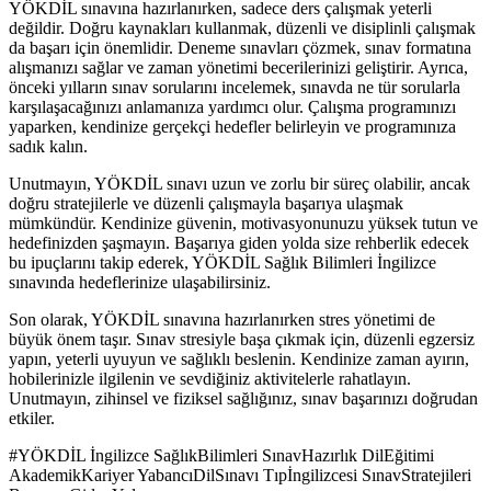
YÖKDİL sınavına hazırlanırken, sadece ders çalışmak yeterli
değildir. Doğru kaynakları kullanmak, düzenli ve disiplinli çalışmak
da başarı için önemlidir. Deneme sınavları çözmek, sınav formatına
alışmanızı sağlar ve zaman yönetimi becerilerinizi geliştirir. Ayrıca,
önceki yılların sınav sorularını incelemek, sınavda ne tür sorularla
karşılaşacağınızı anlamanıza yardımcı olur. Çalışma programınızı
yaparken, kendinize gerçekçi hedefler belirleyin ve programınıza
sadık kalın.
Unutmayın, YÖKDİL sınavı uzun ve zorlu bir süreç olabilir, ancak
doğru stratejilerle ve düzenli çalışmayla başarıya ulaşmak
mümkündür. Kendinize güvenin, motivasyonunuzu yüksek tutun ve
hedefinizden şaşmayın. Başarıya giden yolda size rehberlik edecek
bu ipuçlarını takip ederek, YÖKDİL Sağlık Bilimleri İngilizce
sınavında hedeflerinize ulaşabilirsiniz.
Son olarak, YÖKDİL sınavına hazırlanırken stres yönetimi de
büyük önem taşır. Sınav stresiyle başa çıkmak için, düzenli egzersiz
yapın, yeterli uyuyun ve sağlıklı beslenin. Kendinize zaman ayırın,
hobilerinizle ilgilenin ve sevdiğiniz aktivitelerle rahatlayın.
Unutmayın, zihinsel ve fiziksel sağlığınız, sınav başarınızı doğrudan
etkiler.
#
YÖKDİL İngilizce SağlıkBilimleri SınavHazırlık DilEğitimi
AkademikKariyer YabancıDilSınavı Tıpİngilizcesi SınavStratejileri