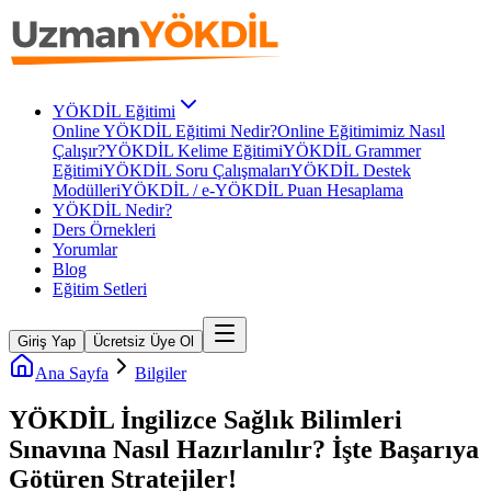
YÖKDİL Eğitimi
Online YÖKDİL Eğitimi Nedir?
Online Eğitimimiz Nasıl
Çalışır?
YÖKDİL Kelime Eğitimi
YÖKDİL Grammer
Eğitimi
YÖKDİL Soru Çalışmaları
YÖKDİL Destek
Modülleri
YÖKDİL / e-YÖKDİL Puan Hesaplama
YÖKDİL Nedir?
Ders Örnekleri
Yorumlar
Blog
Eğitim Setleri
Giriş Yap
Ücretsiz Üye Ol
Ana Sayfa
Bilgiler
YÖKDİL İngilizce Sağlık Bilimleri
Sınavına Nasıl Hazırlanılır? İşte Başarıya
Götüren Stratejiler!