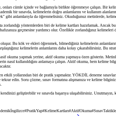
nları cümle içinde ve bağlamıyla birlikte öğrenmeye çalışın. Bir kelim
kademik bir sınavda, kelimelerin doğru anlamlarını ve kullanım alanlar
" gibi anlamlarıyla da öğrenmelisiniz. Okuduğunuz metinlerde, kelimen
zorlandığı yöntemlerden biri de kelime kartları hazırlamak. Ancak bu kar
 hafızanıza geçmesine yardımcı olur. Özellikle zorlandığınız kelimeleri d
 oluşur. Bu kök ve ekleri öğrenmek, bilmediğiniz kelimelerin anlamlar
 karşılaştığınız kelimelerin anlamlarını daha kolay çıkarabilirsiniz. Bu 
if okuma yapmak yerine, aktif okuma yapmaya özen gösterin. Metinleri o
melerin nasıl kullanıldığını anlamaya çalışın. Aktif okuma, hem kelime bi
caktır.
etkili yollarından biri de pratik yapmaktır. YÖKDİL deneme sınavları çö
e tekrar edin. Soru çözme, sınav formatına alışmanıza ve kelime bilgi
.
dinizi geliştirebilir ve sınavda başarıya ulaşabilirsiniz. Unutmayın, k
demikİngilizce
#
PratikYap
#
KelimeKartları
#
AktifOkuma
#
SınavTaktikle