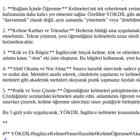
1. **Bağlam İçinde Öğrenme:** Kelimeleri tek tek ezberlemek yerine, o
hafızanızda daha kalıcı yer etmesini sağlar. Özellikle YÖKDİL gibi a
"davranmak" olarak değil, aynı zamanda "yönetmek" veya "iletebilmek
2. **Kelime Kartları ve Tekrarlar:** Herkesin bildiği ama uygulamakta 
etmelisiniz. Tekrar yöntemi, yeni öğrendiğiniz kelimelerin uzun süreli
hızlandıracaktır.
3. **Kök ve Ek Bilgisi:** İngilizcede birçok kelime, kök ve eklerden
anlamı katar, "-tion" eki isim oluşturur. Bu bilgileri kullanarak, yeni
4. **Aktif Okuma ve Not Alma:** Sınava hazırlık sürecinde sadece pas
ve notlar alın. Metinleri analiz ederek, cümlelerin yapılarını ve keli
metinleri gibi akademik metinleri okuyarak pratik yapmanız faydalı ola
5. **Pratik ve Soru Çözme:** Öğrendiğiniz kelimeleri pekiştirmenin en 
Çözdüğünüz sorulardaki kelimeleri analiz edin, anlamlarını öğrenin v
sınavları çözerek, kelime öğrenme sürecinizi sınav pratiğiyle birleştirin
Bu 5 gizli yolu uygulayarak, YÖKDİL İngilizce kelimeler konusunda ken
**
#
** YÖKDİL
#
İngilizceKelime
#
SınavHazırlık
#
KelimeÖğrenme
#
Aka