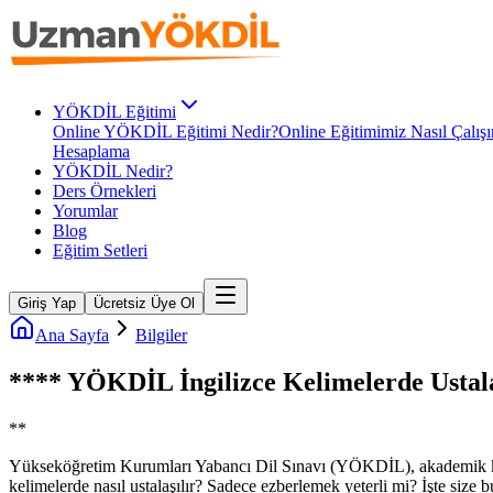
YÖKDİL Eğitimi
Online YÖKDİL Eğitimi Nedir?
Online Eğitimimiz Nasıl Çalışı
Hesaplama
YÖKDİL Nedir?
Ders Örnekleri
Yorumlar
Blog
Eğitim Setleri
Giriş Yap
Ücretsiz Üye Ol
Ana Sayfa
Bilgiler
**** YÖKDİL İngilizce Kelimelerde Ustala
**
Yükseköğretim Kurumları Yabancı Dil Sınavı (YÖKDİL), akademik kariye
kelimelerde nasıl ustalaşılır? Sadece ezberlemek yeterli mi? İşte size 