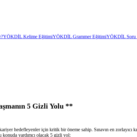
r?
YÖKDİL Kelime Eğitimi
YÖKDİL Grammer Eğitimi
YÖKDİL Soru Ç
şmanın 5 Gizli Yolu **
r hedefleyenler için kritik bir öneme sahip. Sınavın en zorlayıcı kısı
bu konuda yardımcı olacak 5 gizli yol: