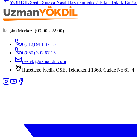
YÖKDİL Saati: Sınava Nasıl Hazırlanmalı? 7 Etkili Taktik!
En Ya
İletişim Merkezi (09.00 - 22.00)
0(312) 911 37 15
0(850) 302 67 15
destek@uzmandil.com
Hacettepe İvedik OSB. Teknokenti 1368. Cadde No.61, 4