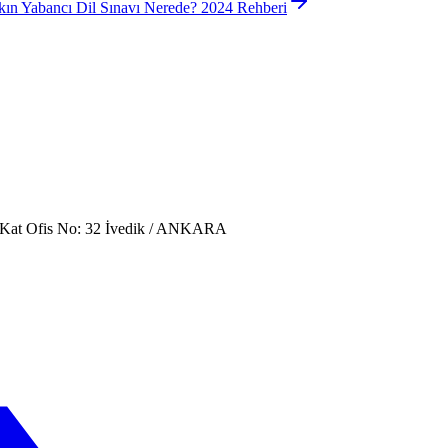
kın Yabancı Dil Sınavı Nerede? 2024 Rehberi
. Kat Ofis No: 32 İvedik / ANKARA