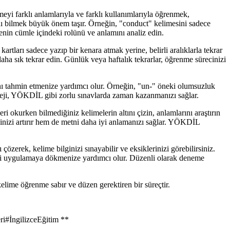
eyi farklı anlamlarıyla ve farklı kullanımlarıyla öğrenmek,
ını bilmek büyük önem taşır. Örneğin, "conduct" kelimesini sadece
in cümle içindeki rolünü ve anlamını analiz edin.
tları sadece yazıp bir kenara atmak yerine, belirli aralıklarla tekrar
aha sık tekrar edin. Günlük veya haftalık tekrarlar, öğrenme sürecinizi
ını tahmin etmenize yardımcı olur. Örneğin, "un-" öneki olumsuzluk
strateji, YÖKDİL gibi zorlu sınavlarda zaman kazanmanızı sağlar.
kurken bilmediğiniz kelimelerin altını çizin, anlamlarını araştırın
lginizi artırır hem de metni daha iyi anlamanızı sağlar. YÖKDİL
zerek, kelime bilginizi sınayabilir ve eksiklerinizi görebilirsiniz.
nizi uygulamaya dökmenize yardımcı olur. Düzenli olarak deneme
elime öğrenme sabır ve düzen gerektiren bir süreçtir.
ri
#
İngilizceEğitim **