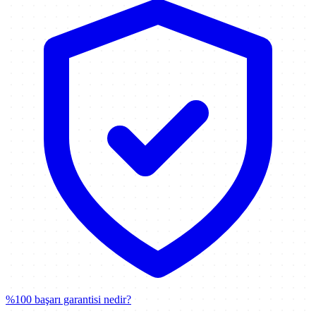
%100 başarı garantisi nedir?