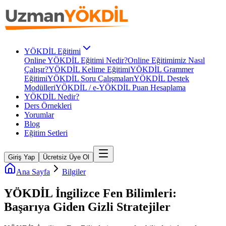
YÖKDİL Eğitimi
Online YÖKDİL Eğitimi Nedir?
Online Eğitimimiz Nasıl
Çalışır?
YÖKDİL Kelime Eğitimi
YÖKDİL Grammer
Eğitimi
YÖKDİL Soru Çalışmaları
YÖKDİL Destek
Modülleri
YÖKDİL / e-YÖKDİL Puan Hesaplama
YÖKDİL Nedir?
Ders Örnekleri
Yorumlar
Blog
Eğitim Setleri
Giriş Yap
Ücretsiz Üye Ol
Ana Sayfa
Bilgiler
YÖKDİL İngilizce Fen Bilimleri:
Başarıya Giden Gizli Stratejiler