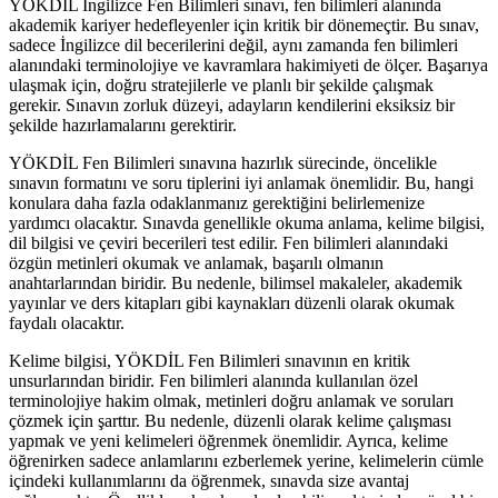
YÖKDİL İngilizce Fen Bilimleri sınavı, fen bilimleri alanında
akademik kariyer hedefleyenler için kritik bir dönemeçtir. Bu sınav,
sadece İngilizce dil becerilerini değil, aynı zamanda fen bilimleri
alanındaki terminolojiye ve kavramlara hakimiyeti de ölçer. Başarıya
ulaşmak için, doğru stratejilerle ve planlı bir şekilde çalışmak
gerekir. Sınavın zorluk düzeyi, adayların kendilerini eksiksiz bir
şekilde hazırlamalarını gerektirir.
YÖKDİL Fen Bilimleri sınavına hazırlık sürecinde, öncelikle
sınavın formatını ve soru tiplerini iyi anlamak önemlidir. Bu, hangi
konulara daha fazla odaklanmanız gerektiğini belirlemenize
yardımcı olacaktır. Sınavda genellikle okuma anlama, kelime bilgisi,
dil bilgisi ve çeviri becerileri test edilir. Fen bilimleri alanındaki
özgün metinleri okumak ve anlamak, başarılı olmanın
anahtarlarından biridir. Bu nedenle, bilimsel makaleler, akademik
yayınlar ve ders kitapları gibi kaynakları düzenli olarak okumak
faydalı olacaktır.
Kelime bilgisi, YÖKDİL Fen Bilimleri sınavının en kritik
unsurlarından biridir. Fen bilimleri alanında kullanılan özel
terminolojiye hakim olmak, metinleri doğru anlamak ve soruları
çözmek için şarttır. Bu nedenle, düzenli olarak kelime çalışması
yapmak ve yeni kelimeleri öğrenmek önemlidir. Ayrıca, kelime
öğrenirken sadece anlamlarını ezberlemek yerine, kelimelerin cümle
içindeki kullanımlarını da öğrenmek, sınavda size avantaj