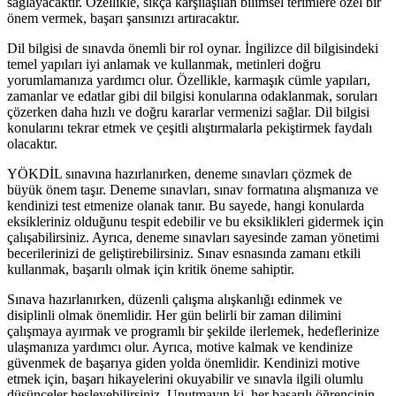
sağlayacaktır. Özellikle, sıkça karşılaşılan bilimsel terimlere özel bir
önem vermek, başarı şansınızı artıracaktır.
Dil bilgisi de sınavda önemli bir rol oynar. İngilizce dil bilgisindeki
temel yapıları iyi anlamak ve kullanmak, metinleri doğru
yorumlamanıza yardımcı olur. Özellikle, karmaşık cümle yapıları,
zamanlar ve edatlar gibi dil bilgisi konularına odaklanmak, soruları
çözerken daha hızlı ve doğru kararlar vermenizi sağlar. Dil bilgisi
konularını tekrar etmek ve çeşitli alıştırmalarla pekiştirmek faydalı
olacaktır.
YÖKDİL sınavına hazırlanırken, deneme sınavları çözmek de
büyük önem taşır. Deneme sınavları, sınav formatına alışmanıza ve
kendinizi test etmenize olanak tanır. Bu sayede, hangi konularda
eksikleriniz olduğunu tespit edebilir ve bu eksiklikleri gidermek için
çalışabilirsiniz. Ayrıca, deneme sınavları sayesinde zaman yönetimi
becerilerinizi de geliştirebilirsiniz. Sınav esnasında zamanı etkili
kullanmak, başarılı olmak için kritik öneme sahiptir.
Sınava hazırlanırken, düzenli çalışma alışkanlığı edinmek ve
disiplinli olmak önemlidir. Her gün belirli bir zaman dilimini
çalışmaya ayırmak ve programlı bir şekilde ilerlemek, hedeflerinize
ulaşmanıza yardımcı olur. Ayrıca, motive kalmak ve kendinize
güvenmek de başarıya giden yolda önemlidir. Kendinizi motive
etmek için, başarı hikayelerini okuyabilir ve sınavla ilgili olumlu
düşünceler besleyebilirsiniz. Unutmayın ki, her başarılı öğrencinin