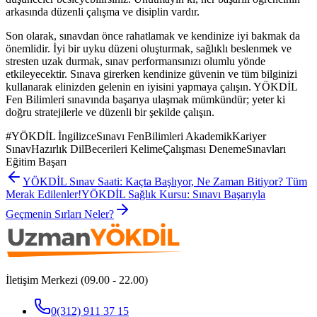
arkasında düzenli çalışma ve disiplin vardır.
Son olarak, sınavdan önce rahatlamak ve kendinize iyi bakmak da
önemlidir. İyi bir uyku düzeni oluşturmak, sağlıklı beslenmek ve
stresten uzak durmak, sınav performansınızı olumlu yönde
etkileyecektir. Sınava girerken kendinize güvenin ve tüm bilginizi
kullanarak elinizden gelenin en iyisini yapmaya çalışın. YÖKDİL
Fen Bilimleri sınavında başarıya ulaşmak mümkündür; yeter ki
doğru stratejilerle ve düzenli bir şekilde çalışın.
#
YÖKDİL İngilizceSınavı FenBilimleri AkademikKariyer
SınavHazırlık DilBecerileri KelimeÇalışması DenemeSınavları
Eğitim Başarı
YÖKDİL Sınav Saati: Kaçta Başlıyor, Ne Zaman Bitiyor? Tüm
Merak Edilenler!
YÖKDİL Sağlık Kursu: Sınavı Başarıyla
Geçmenin Sırları Neler?
İletişim Merkezi (09.00 - 22.00)
0(312) 911 37 15