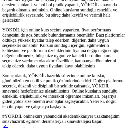
derslere katılarak ve bol bol pratik yaparak, YÖKDİL sınavında
başarılı olmanız mümkün. Online kursların sunduğu esneklik ve
erişilebilirlik sayesinde, bu süreç daha keyifli ve verimli hale
gelecektir.
YÖKDİL için online kurs seçimi yaparken, fiyat performans
dengesini de göz önünde bulundurmanız önemlidir. Bazı platformlar
oldukça yüksek fiyatlar talep ederken, diğerleri daha uygun
seçenekler sunabilir. Kursun sunduğu içeriğin, eğitmenlerin
kalitesinin ve platformun özelliklerinin fiyatına değip değmediğini
değerlendirmeniz, bütçenize uygun ve kaliteli bir online kurs
seçmenize yardımcı olacaktır. Özellikle, kampanya dönemlerini
takip ederek, daha uygun fiyatlara kayıt olabilirsiniz.
Sonuç olarak, YÖKDİL hazırlık sürecinde online kurslar,
günümüzün en etkili ve pratik çözümlerinden biri. Doğru platformu
seçerek, düzenli ve disiplinli bir şekilde çalışarak, YÖKDİL
sınavında hedeflerinize ulaşabilirsiniz. Online kursların sunduğu
esneklik, erişilebilirlik ve interaktif öğrenme imkanları, başarıya
giden yolda size önemli avantajlar sağlayacaktır. Yeter ki, doğru
tercihi yapın ve çalışmaya başlayın.
#
YÖKDİL onlinekurs yabancidil akademikkariyer uzaktaneğitim
sınavhazırlık eğitmen dersmateryali sınavstratejisi başarı