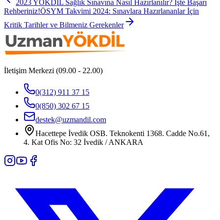
2023 YÖKDİL Sağlık Sınavına Nasıl Hazırlanılır? İşte Başarı
Rehberiniz!
ÖSYM Takvimi 2024: Sınavlara Hazırlananlar İçin
Kritik Tarihler ve Bilmeniz Gerekenler
İletişim Merkezi (09.00 - 22.00)
0(312) 911 37 15
0(850) 302 67 15
destek@uzmandil.com
Hacettepe İvedik OSB. Teknokenti 1368. Cadde No.61,
4. Kat Ofis No: 32 İvedik / ANKARA