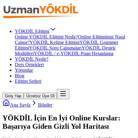
YÖKDİL Eğitimi
Online YÖKDİL Eğitimi Nedir?
Online Eğitimimiz Nasıl
Çalışır?
YÖKDİL Kelime Eğitimi
YÖKDİL Grammer
Eğitimi
YÖKDİL Soru Çalışmaları
YÖKDİL Destek
Modülleri
YÖKDİL / e-YÖKDİL Puan Hesaplama
YÖKDİL Nedir?
Ders Örnekleri
Yorumlar
Blog
Eğitim Setleri
Giriş Yap
Ücretsiz Üye Ol
Ana Sayfa
Bilgiler
YÖKDİL İçin En İyi Online Kurslar:
Başarıya Giden Gizli Yol Haritası