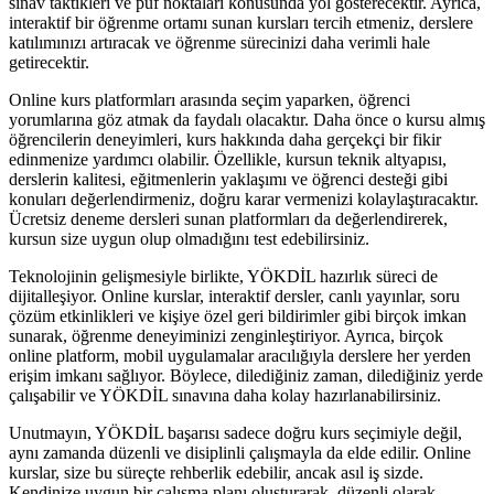
sınav taktikleri ve püf noktaları konusunda yol gösterecektir. Ayrıca,
interaktif bir öğrenme ortamı sunan kursları tercih etmeniz, derslere
katılımınızı artıracak ve öğrenme sürecinizi daha verimli hale
getirecektir.
Online kurs platformları arasında seçim yaparken, öğrenci
yorumlarına göz atmak da faydalı olacaktır. Daha önce o kursu almış
öğrencilerin deneyimleri, kurs hakkında daha gerçekçi bir fikir
edinmenize yardımcı olabilir. Özellikle, kursun teknik altyapısı,
derslerin kalitesi, eğitmenlerin yaklaşımı ve öğrenci desteği gibi
konuları değerlendirmeniz, doğru karar vermenizi kolaylaştıracaktır.
Ücretsiz deneme dersleri sunan platformları da değerlendirerek,
kursun size uygun olup olmadığını test edebilirsiniz.
Teknolojinin gelişmesiyle birlikte, YÖKDİL hazırlık süreci de
dijitalleşiyor. Online kurslar, interaktif dersler, canlı yayınlar, soru
çözüm etkinlikleri ve kişiye özel geri bildirimler gibi birçok imkan
sunarak, öğrenme deneyiminizi zenginleştiriyor. Ayrıca, birçok
online platform, mobil uygulamalar aracılığıyla derslere her yerden
erişim imkanı sağlıyor. Böylece, dilediğiniz zaman, dilediğiniz yerde
çalışabilir ve YÖKDİL sınavına daha kolay hazırlanabilirsiniz.
Unutmayın, YÖKDİL başarısı sadece doğru kurs seçimiyle değil,
aynı zamanda düzenli ve disiplinli çalışmayla da elde edilir. Online
kurslar, size bu süreçte rehberlik edebilir, ancak asıl iş sizde.
Kendinize uygun bir çalışma planı oluşturarak, düzenli olarak