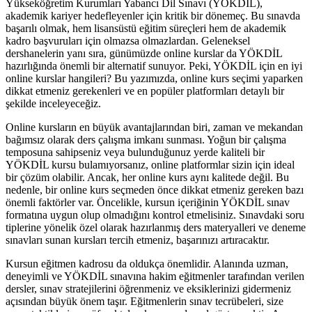
Yükseköğretim Kurumları Yabancı Dil Sınavı (YÖKDİL),
akademik kariyer hedefleyenler için kritik bir dönemeç. Bu sınavda
başarılı olmak, hem lisansüstü eğitim süreçleri hem de akademik
kadro başvuruları için olmazsa olmazlardan. Geleneksel
dershanelerin yanı sıra, günümüzde online kurslar da YÖKDİL
hazırlığında önemli bir alternatif sunuyor. Peki, YÖKDİL için en iyi
online kurslar hangileri? Bu yazımızda, online kurs seçimi yaparken
dikkat etmeniz gerekenleri ve en popüler platformları detaylı bir
şekilde inceleyeceğiz.
Online kursların en büyük avantajlarından biri, zaman ve mekandan
bağımsız olarak ders çalışma imkanı sunması. Yoğun bir çalışma
temposuna sahipseniz veya bulunduğunuz yerde kaliteli bir
YÖKDİL kursu bulamıyorsanız, online platformlar sizin için ideal
bir çözüm olabilir. Ancak, her online kurs aynı kalitede değil. Bu
nedenle, bir online kurs seçmeden önce dikkat etmeniz gereken bazı
önemli faktörler var. Öncelikle, kursun içeriğinin YÖKDİL sınav
formatına uygun olup olmadığını kontrol etmelisiniz. Sınavdaki soru
tiplerine yönelik özel olarak hazırlanmış ders materyalleri ve deneme
sınavları sunan kursları tercih etmeniz, başarınızı artıracaktır.
Kursun eğitmen kadrosu da oldukça önemlidir. Alanında uzman,
deneyimli ve YÖKDİL sınavına hakim eğitmenler tarafından verilen
dersler, sınav stratejilerini öğrenmeniz ve eksiklerinizi gidermeniz
açısından büyük önem taşır. Eğitmenlerin sınav tecrübeleri, size