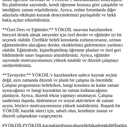
Bu platformlar sayesinde, kendi öğrenme hızınıza göre çalışabilir ve
istediğiniz zaman erişebilirsiniz. Ayrıca, online forumlarda diğer
adaylarla etkileşim kurarak deneyimlerinizi paylaşabilir ve farklı
bakış açıları edinebilirsiniz.
**Özel Ders ve Eğitimler:** YÖKDİL sınavına hazırlanırken
bireysel destek almak isteyenler için özel dersler ve eğitimler iyi bir
seçenek olabilir. Özellikle belirli konularda zorlanıyorsanız, uzman
eğitmenlerden alacağınız dersler, eksiklerinizi gidermenize yardımcı
olabilir. Eğitimlerde, kişiselleştirilmiş öğrenme planları ve özel geri
bildirimlerle sınav başarınızı artırabilirsiniz. Ayrıca, eğitimler
sayesinde motivasyonunuzu yüksek tutabilir ve düzenli çalışmayı
sürdürebilirsiniz.
**Tavsiyeler:** YÖKDİL’e hazırlanırken sadece kaynak seçimi
değil, aynı zamanda düzenli ve planlı bir çalışma da önemlidir.
Çalışma programınızı belirlerken, hangi konulara ne kadar zaman
ayıracağınızı ve hangi kaynakları ne zaman kullanacağınızı
planlayın. Ayrıca, düzenli tekrar yapmayı unutmayın. Çalışma
saatleriniz dışında, dinlenmeye ve sosyal aktivitelere de zaman
ayırın, böylece motivasyonunuzu yüksek tutabilirsiniz. Başarılı bir
YÖKDİL hazırlık süreci için, sabırlı olun, kendinize inanın ve
düzenli çalışmaktan vazgeçmeyin.
#
YÖKDİL
#
YÖKDİLkaynakları
#
sınavahazırlık
#
akademikdil
#
İngiliz