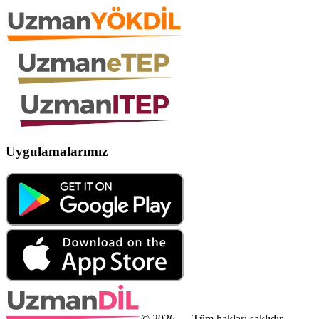
Uygulamalarımız
©
2026
— Tüm hakları saklıdır.