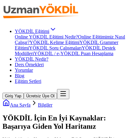
YÖKDİL Eğitimi
Online YÖKDİL Eğitimi Nedir?
Online Eğitimimiz Nasıl
Çalışır?
YÖKDİL Kelime Eğitimi
YÖKDİL Grammer
Eğitimi
YÖKDİL Soru Çalışmaları
YÖKDİL Destek
Modülleri
YÖKDİL / e-YÖKDİL Puan Hesaplama
YÖKDİL Nedir?
Ders Örnekleri
Yorumlar
Blog
Eğitim Setleri
Giriş Yap
Ücretsiz Üye Ol
Ana Sayfa
Bilgiler
YÖKDİL İçin En İyi Kaynaklar:
Başarıya Giden Yol Haritanız