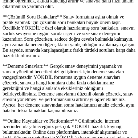
içinde öğrenmek, akılda kalıcılığı artırır ve sınavda daha hızlı anlam
çıkarmanıza yardımcı olur.
**Çözümlü Soru Bankaları:** Sınav formatına aşina olmak ve
pratik yapmak için çözümlü soru bankaları büyük önem taşır.
Özellikle YÖKDİL’e özel olarak hazırlanmış soru bankaları, sınavın
zorluk seviyesine uygun sorular içerir ve size sınav deneyimi
kazandırır. Soru çözerken, sadece doğru cevabı bulmakla kalmayın,
aynı zamanda neden diğer şıkların yanlış olduğunu anlamaya çalışın.
Bu sayede, sınavda karşılaşacağınız farklı türdeki sorulara karşı daha
hazırlıklı olursunuz.
**Deneme Sınavları:** Gerçek sınav deneyimini yaşamak ve
zaman yönetimi becerilerinizi geliştirmek için deneme sınavları
vazgeçilmezdir. YÖKDİL formatına uygun deneme sınavları
çözerek, sınavda hangi konulara daha fazla odaklanmanız
gerektiğini ve hangi alanlarda eksikleriniz olduğunu
belirleyebilirsiniz. Deneme sınavlarını düzenli olarak çözerek, sınav
stresini yönetmeyi ve performansınızı artırmayı öğrenebilirsiniz.
Ayrıca, her deneme sınavından sonra hatalarınızı analiz ederek, aynı
hataları tekrarlamaktan kaçınabilirsiniz.
**Online Kaynaklar ve Platformlar:** Günümüzde, internet
üzerinden ulaşabileceğiniz pek çok YÖKDİL hazırlık kaynağı
bulunmaktadır. Online ders platformları, interaktif alıştırmalar ve
farklı öğrenme metotları ile YÖKDİL’e hazırlanmanızı kolaylaştırır.