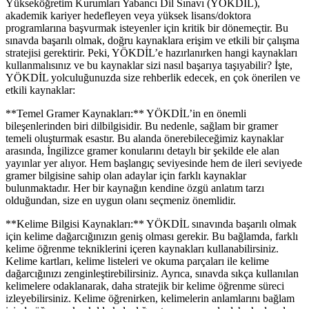
Yükseköğretim Kurumları Yabancı Dil Sınavı (YÖKDİL),
akademik kariyer hedefleyen veya yüksek lisans/doktora
programlarına başvurmak isteyenler için kritik bir dönemeçtir. Bu
sınavda başarılı olmak, doğru kaynaklara erişim ve etkili bir çalışma
stratejisi gerektirir. Peki, YÖKDİL’e hazırlanırken hangi kaynakları
kullanmalısınız ve bu kaynaklar sizi nasıl başarıya taşıyabilir? İşte,
YÖKDİL yolculuğunuzda size rehberlik edecek, en çok önerilen ve
etkili kaynaklar:
**Temel Gramer Kaynakları:** YÖKDİL’in en önemli
bileşenlerinden biri dilbilgisidir. Bu nedenle, sağlam bir gramer
temeli oluşturmak esastır. Bu alanda önerebileceğimiz kaynaklar
arasında, İngilizce gramer konularını detaylı bir şekilde ele alan
yayınlar yer alıyor. Hem başlangıç seviyesinde hem de ileri seviyede
gramer bilgisine sahip olan adaylar için farklı kaynaklar
bulunmaktadır. Her bir kaynağın kendine özgü anlatım tarzı
olduğundan, size en uygun olanı seçmeniz önemlidir.
**Kelime Bilgisi Kaynakları:** YÖKDİL sınavında başarılı olmak
için kelime dağarcığınızın geniş olması gerekir. Bu bağlamda, farklı
kelime öğrenme tekniklerini içeren kaynakları kullanabilirsiniz.
Kelime kartları, kelime listeleri ve okuma parçaları ile kelime
dağarcığınızı zenginleştirebilirsiniz. Ayrıca, sınavda sıkça kullanılan
kelimelere odaklanarak, daha stratejik bir kelime öğrenme süreci
izleyebilirsiniz. Kelime öğrenirken, kelimelerin anlamlarını bağlam