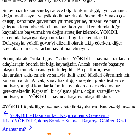
düzeltmek, sınava daha iyi hazırlanmanızı sağlar.
Sınav hazırlık sürecinde, sadece bilgi birikimi değil, aynı zamanda
doğru motivasyon ve psikolojik hazırlık da önemlidir. Sınava çok
çalışıp, kendinize güveninizi yitirmek yerine, düzenli ve planlı
çalışarak kendinize olan inancınızı koruyun. Her adımda doğru
kaynaklara başvurmak ve doğru stratejiler izlemek, YÖKDİL
sınavında başarıya ulaşmanızda en büyük etken olacaktır.
Dolayısıyla, yokdil.gov.tr'yi düzenli olarak takip ederken, diğer
kaynaklardan da yararlanmayı ihmal etmeyin.
Sonuç olarak, "yokdil.gov.tr" adresi, YÖKDİL sınavına hazırlanan
adaylar için önemli bir bilgi kaynağıdır. Ancak, sınavda başarıya
ulaşmak için tek başına yeterli değildir. Bu platform, resmi
duyuruları takip etmek ve sınavla ilgili temel bilgileri öğrenmek için
kullanılmalıdır. Ancak, sınav hazırlığı, stratejiler, pratik testler ve
motivasyon gibi konularda farklı kaynaklardan destek almanız
gerekmektedir. Kapsamlı bir çalışma planı, doğru stratejiler ve
motivasyonla YÖKDİL sınavında başarıya ulaşabilirsiniz.
#
YÖKDİL
#
yokdilgovtr
#
sınavstratejileri
#
yabancıdilsınavı
#
eğitim
#
sın
YÖKDİL'e Hazırlanırken Kaçırmamanız Gereken 5
Kitap!
YÖKDİL Çıkmış Sorular: Sınavda Başarıya Götüren Gizli
Anahtar mı?