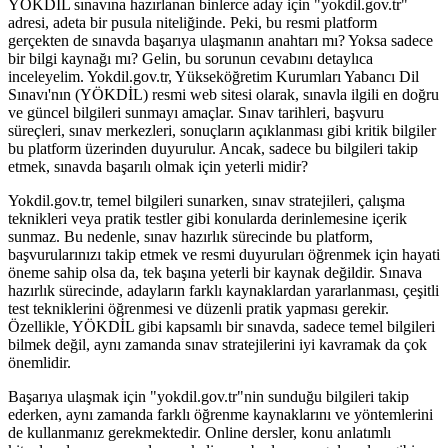
YÖKDİL sınavına hazırlanan binlerce aday için "yokdil.gov.tr"
adresi, adeta bir pusula niteliğinde. Peki, bu resmi platform
gerçekten de sınavda başarıya ulaşmanın anahtarı mı? Yoksa sadece
bir bilgi kaynağı mı? Gelin, bu sorunun cevabını detaylıca
inceleyelim. Yokdil.gov.tr, Yükseköğretim Kurumları Yabancı Dil
Sınavı'nın (YÖKDİL) resmi web sitesi olarak, sınavla ilgili en doğru
ve güncel bilgileri sunmayı amaçlar. Sınav tarihleri, başvuru
süreçleri, sınav merkezleri, sonuçların açıklanması gibi kritik bilgiler
bu platform üzerinden duyurulur. Ancak, sadece bu bilgileri takip
etmek, sınavda başarılı olmak için yeterli midir?
Yokdil.gov.tr, temel bilgileri sunarken, sınav stratejileri, çalışma
teknikleri veya pratik testler gibi konularda derinlemesine içerik
sunmaz. Bu nedenle, sınav hazırlık sürecinde bu platform,
başvurularınızı takip etmek ve resmi duyuruları öğrenmek için hayati
öneme sahip olsa da, tek başına yeterli bir kaynak değildir. Sınava
hazırlık sürecinde, adayların farklı kaynaklardan yararlanması, çeşitli
test tekniklerini öğrenmesi ve düzenli pratik yapması gerekir.
Özellikle, YÖKDİL gibi kapsamlı bir sınavda, sadece temel bilgileri
bilmek değil, aynı zamanda sınav stratejilerini iyi kavramak da çok
önemlidir.
Başarıya ulaşmak için "yokdil.gov.tr"nin sunduğu bilgileri takip
ederken, aynı zamanda farklı öğrenme kaynaklarını ve yöntemlerini
de kullanmanız gerekmektedir. Online dersler, konu anlatımlı