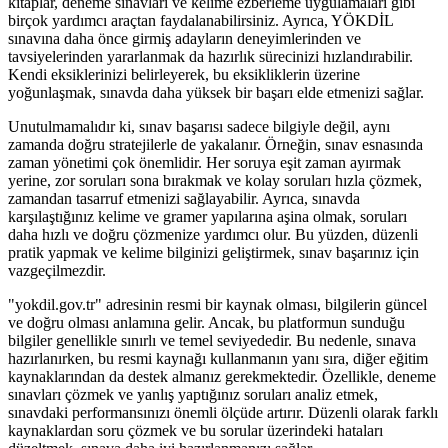
kitaplar, deneme sınavları ve kelime ezberleme uygulamaları gibi
birçok yardımcı araçtan faydalanabilirsiniz. Ayrıca, YÖKDİL
sınavına daha önce girmiş adayların deneyimlerinden ve
tavsiyelerinden yararlanmak da hazırlık sürecinizi hızlandırabilir.
Kendi eksiklerinizi belirleyerek, bu eksikliklerin üzerine
yoğunlaşmak, sınavda daha yüksek bir başarı elde etmenizi sağlar.
Unutulmamalıdır ki, sınav başarısı sadece bilgiyle değil, aynı
zamanda doğru stratejilerle de yakalanır. Örneğin, sınav esnasında
zaman yönetimi çok önemlidir. Her soruya eşit zaman ayırmak
yerine, zor soruları sona bırakmak ve kolay soruları hızla çözmek,
zamandan tasarruf etmenizi sağlayabilir. Ayrıca, sınavda
karşılaştığınız kelime ve gramer yapılarına aşina olmak, soruları
daha hızlı ve doğru çözmenize yardımcı olur. Bu yüzden, düzenli
pratik yapmak ve kelime bilginizi geliştirmek, sınav başarınız için
vazgeçilmezdir.
"yokdil.gov.tr" adresinin resmi bir kaynak olması, bilgilerin güncel
ve doğru olması anlamına gelir. Ancak, bu platformun sunduğu
bilgiler genellikle sınırlı ve temel seviyededir. Bu nedenle, sınava
hazırlanırken, bu resmi kaynağı kullanmanın yanı sıra, diğer eğitim
kaynaklarından da destek almanız gerekmektedir. Özellikle, deneme
sınavları çözmek ve yanlış yaptığınız soruları analiz etmek,
sınavdaki performansınızı önemli ölçüde artırır. Düzenli olarak farklı
kaynaklardan soru çözmek ve bu sorular üzerindeki hataları