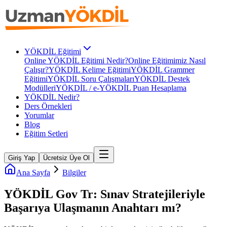
YÖKDİL Eğitimi
Online YÖKDİL Eğitimi Nedir?
Online Eğitimimiz Nasıl
Çalışır?
YÖKDİL Kelime Eğitimi
YÖKDİL Grammer
Eğitimi
YÖKDİL Soru Çalışmaları
YÖKDİL Destek
Modülleri
YÖKDİL / e-YÖKDİL Puan Hesaplama
YÖKDİL Nedir?
Ders Örnekleri
Yorumlar
Blog
Eğitim Setleri
Giriş Yap
Ücretsiz Üye Ol
Ana Sayfa
Bilgiler
YÖKDİL Gov Tr: Sınav Stratejileriyle
Başarıya Ulaşmanın Anahtarı mı?