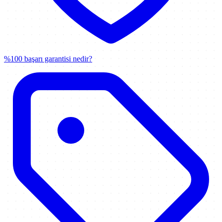
%100 başarı garantisi nedir?