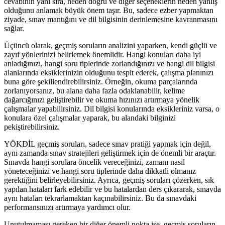
cevabının yanı sıra, neden doğru ve diğer seçeneklerin neden yanlış
olduğunu anlamak büyük önem taşır. Bu, sadece ezber yapmaktan
ziyade, sınav mantığını ve dil bilgisinin derinlemesine kavranmasını
sağlar.
Üçüncü olarak, geçmiş soruların analizini yaparken, kendi güçlü ve
zayıf yönlerinizi belirlemek önemlidir. Hangi konuları daha iyi
anladığınızı, hangi soru tiplerinde zorlandığınızı ve hangi dil bilgisi
alanlarında eksiklerinizin olduğunu tespit ederek, çalışma planınızı
buna göre şekillendirebilirsiniz. Örneğin, okuma parçalarında
zorlanıyorsanız, bu alana daha fazla odaklanabilir, kelime
dağarcığınızı geliştirebilir ve okuma hızınızı artırmaya yönelik
çalışmalar yapabilirsiniz. Dil bilgisi konularında eksikleriniz varsa, o
konulara özel çalışmalar yaparak, bu alandaki bilginizi
pekiştirebilirsiniz.
YÖKDİL geçmiş soruları, sadece sınav pratiği yapmak için değil,
aynı zamanda sınav stratejileri geliştirmek için de önemli bir araçtır.
Sınavda hangi sorulara öncelik vereceğinizi, zamanı nasıl
yöneteceğinizi ve hangi soru tiplerinde daha dikkatli olmanız
gerektiğini belirleyebilirsiniz. Ayrıca, geçmiş soruları çözerken, sık
yapılan hataları fark edebilir ve bu hatalardan ders çıkararak, sınavda
aynı hataları tekrarlamaktan kaçınabilirsiniz. Bu da sınavdaki
performansınızı artırmaya yardımcı olur.
Unutulmaması gereken bir diğer önemli nokta ise, geçmiş soruların