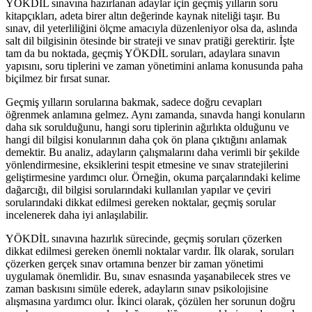
YÖKDİL sınavına hazırlanan adaylar için geçmiş yılların soru
kitapçıkları, adeta birer altın değerinde kaynak niteliği taşır. Bu
sınav, dil yeterliliğini ölçme amacıyla düzenleniyor olsa da, aslında
salt dil bilgisinin ötesinde bir strateji ve sınav pratiği gerektirir. İşte
tam da bu noktada, geçmiş YÖKDİL soruları, adaylara sınavın
yapısını, soru tiplerini ve zaman yönetimini anlama konusunda paha
biçilmez bir fırsat sunar.
Geçmiş yılların sorularına bakmak, sadece doğru cevapları
öğrenmek anlamına gelmez. Aynı zamanda, sınavda hangi konuların
daha sık sorulduğunu, hangi soru tiplerinin ağırlıkta olduğunu ve
hangi dil bilgisi konularının daha çok ön plana çıktığını anlamak
demektir. Bu analiz, adayların çalışmalarını daha verimli bir şekilde
yönlendirmesine, eksiklerini tespit etmesine ve sınav stratejilerini
geliştirmesine yardımcı olur. Örneğin, okuma parçalarındaki kelime
dağarcığı, dil bilgisi sorularındaki kullanılan yapılar ve çeviri
sorularındaki dikkat edilmesi gereken noktalar, geçmiş sorular
incelenerek daha iyi anlaşılabilir.
YÖKDİL sınavına hazırlık sürecinde, geçmiş soruları çözerken
dikkat edilmesi gereken önemli noktalar vardır. İlk olarak, soruları
çözerken gerçek sınav ortamına benzer bir zaman yönetimi
uygulamak önemlidir. Bu, sınav esnasında yaşanabilecek stres ve
zaman baskısını simüle ederek, adayların sınav psikolojisine
alışmasına yardımcı olur. İkinci olarak, çözülen her sorunun doğru