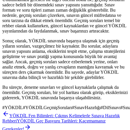
sadece belirli bir dönemdeki sınav yapısını yansıttığıdır. Sınav
formatı ve soru tipleri zaman zaman değişiklik gösterebilir. Bu
nedenle, geçmiş soruları çözerken, sınavın güncel müfredatına ve
soru tarzına da dikkat etmek önemlidir. Geçmiş soruları temel bir
rehber olarak kullanırken, güncel kaynaklardan ve güncel YÖKDİL
yayınlarından da faydalanmak, sınav başarınızı artıracaktır.
Sonuç olarak, YÖKDİL sınavında başarıya ulaşmak için geçmiş
yılların soruları, vazgeçilmez bir kaynaktır. Bu sorular, adaylara
sınavın yapısını anlama, eksiklerini tespit etme, çalışma stratejilerini
geliştirme ve sınav pratiği yapma konusunda büyük bir avantaj
sağlar. Ancak, geçmiş soruları sadece ezberlemek yerine, onları
analiz etmek, doğru ve yanlış cevapların mantığını kavramak ve bu
süreçten ders çıkarmak önemlidir. Bu sayede, adaylar YÖKDİL
sınavına daha bilinçli ve hazırlıklı bir şekilde girebilirler.
Bu süreçte, deneme sınavları ve güncel kaynaklarla çalışmak da
önemlidir. Geçmiş soruları, bir yol haritası olarak görüp, eksiklerinizi
gidererek, YÖKDİL sınavında başarıya ulaşabilirsiniz.
#
YÖKDİL
#
YÖKDİLGeçmişSoruları
#
SınavHazırlığı
#
DilSınavı
#
Sına
YÖKDİL Fen Bilimleri: Çıkmış Kelimelerle Sınava Hazırlık
Rehberi
YÖKDİL Geç Başvuru Tarihleri: Kaçırmamanız
Gerekenler!