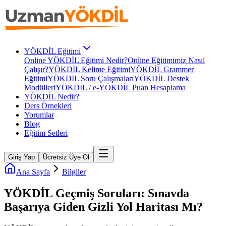
YÖKDİL Eğitimi
Online YÖKDİL Eğitimi Nedir?
Online Eğitimimiz Nasıl
Çalışır?
YÖKDİL Kelime Eğitimi
YÖKDİL Grammer
Eğitimi
YÖKDİL Soru Çalışmaları
YÖKDİL Destek
Modülleri
YÖKDİL / e-YÖKDİL Puan Hesaplama
YÖKDİL Nedir?
Ders Örnekleri
Yorumlar
Blog
Eğitim Setleri
Giriş Yap
Ücretsiz Üye Ol
Ana Sayfa
Bilgiler
YÖKDİL Geçmiş Soruları: Sınavda
Başarıya Giden Gizli Yol Haritası Mı?