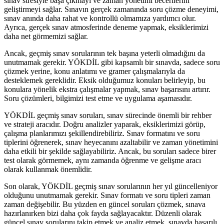
sınav stresiyle başa çıkmayı ve zaman yönetimi becerilerini
geliştirmeyi sağlar. Sınavın gerçek zamanında soru çözme deneyimi,
sınav anında daha rahat ve kontrollü olmamıza yardımcı olur.
Ayrıca, gerçek sınav atmosferinde deneme yapmak, eksiklerimizi
daha net görmemizi sağlar.
Ancak, geçmiş sınav sorularının tek başına yeterli olmadığını da
unutmamak gerekir. YÖKDİL gibi kapsamlı bir sınavda, sadece soru
çözmek yerine, konu anlatımı ve gramer çalışmalarıyla da
desteklemek gereklidir. Eksik olduğumuz konuları belirleyip, bu
konulara yönelik ekstra çalışmalar yapmak, sınav başarısını artırır.
Soru çözümleri, bilgimizi test etme ve uygulama aşamasıdır.
YÖKDİL geçmiş sınav soruları, sınav sürecinde önemli bir rehber
ve strateji aracıdır. Doğru analizler yaparak, eksiklerimizi görüp,
çalışma planlarımızı şekillendirebiliriz. Sınav formatını ve soru
tiplerini öğrenerek, sınav heyecanını azaltabilir ve zaman yönetimini
daha etkili bir şekilde sağlayabiliriz. Ancak, bu soruları sadece birer
test olarak görmemek, aynı zamanda öğrenme ve gelişme aracı
olarak kullanmak önemlidir.
Son olarak, YÖKDİL geçmiş sınav sorularının her yıl güncelleniyor
olduğunu unutmamak gerekir. Sınav formatı ve soru tipleri zaman
zaman değişebilir. Bu yüzden en güncel soruları çözmek, sınava
hazırlanırken bizi daha çok fayda sağlayacaktır. Düzenli olarak
güncel sınav sorularını takip etmek ve analiz etmek, sınavda başarılı