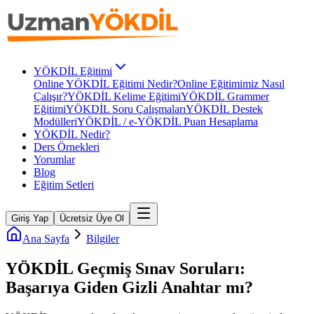
YÖKDİL Eğitimi
Online YÖKDİL Eğitimi Nedir?
Online Eğitimimiz Nasıl
Çalışır?
YÖKDİL Kelime Eğitimi
YÖKDİL Grammer
Eğitimi
YÖKDİL Soru Çalışmaları
YÖKDİL Destek
Modülleri
YÖKDİL / e-YÖKDİL Puan Hesaplama
YÖKDİL Nedir?
Ders Örnekleri
Yorumlar
Blog
Eğitim Setleri
Giriş Yap
Ücretsiz Üye Ol
Ana Sayfa
Bilgiler
YÖKDİL Geçmiş Sınav Soruları:
Başarıya Giden Gizli Anahtar mı?