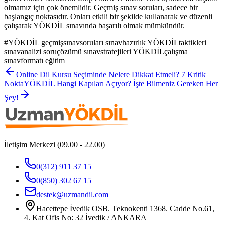
olmamız için çok önemlidir. Geçmiş sınav soruları, sadece bir
başlangıç noktasıdır. Onları etkili bir şekilde kullanarak ve düzenli
çalışarak YÖKDİL sınavında başarılı olmak mümkündür.
#
YÖKDİL geçmişsınavsoruları sınavhazırlık YÖKDİLtaktikleri
sınavanalizi soruçözümü sınavstratejileri YÖKDİLçalışma
sınavformatı eğitim
Online Dil Kursu Seçiminde Nelere Dikkat Etmeli? 7 Kritik
Nokta
YÖKDİL Hangi Kapıları Açıyor? İşte Bilmeniz Gereken Her
Şey!
İletişim Merkezi (09.00 - 22.00)
0(312) 911 37 15
0(850) 302 67 15
destek@uzmandil.com
Hacettepe İvedik OSB. Teknokenti 1368. Cadde No.61,
4. Kat Ofis No: 32 İvedik / ANKARA