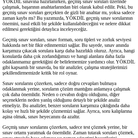
YÖKDİL sınavına hazırlanırken, geçmiş sınav soruları üzerinde
çalışmak, başarının anahtarlarından biri olarak kabul edilir. Peki, bu
geçmiş sınav soruları gerçekten de gizli bir anahtar mı, yoksa sadece
zaman kaybı mı? Bu yazımızda, YÖKDİL geçmiş sınav sorularının
önemini, nasıl etkili bir şekilde kullanılabileceğini ve nelere dikkat
edilmesi gerektiğini detaylıca inceleyeceğiz.
Geçmiş sınav soruları, sınav formatı, soru tipleri ve zorluk seviyesi
hakkında net bir fikir edinmemizi sağlar. Bu sayede, sınav anında
karşımıza çıkacak sorulara karşı daha hazırlıklı oluruz. Ayrıca, hangi
konularda daha çok zorlandığımızı ve hangi alanlara daha fazla
odaklanmamız gerektiğini de belirlememize yardımcı olur. YÖKDİL
gibi kapsamlı bir sınavda, bu tür analizler, çalışma stratejilerimizi
şekillendirmemizde kritik bir rol oynar.
Sınav sorularını çözerken, sadece doğru cevapları bulmaya
odaklanmak yerine, soruların çözüm mantığını anlamaya çalışmak
çok daha önemlidir. Neden o cevabın doğru olduğunu, diğer
seçeneklerin neden yanlış olduğunu detaylı bir şekilde analiz
etmeliyiz. Bu analizler, benzer soruların karşımıza çıktığında daha
kolay ve hızlı bir şekilde çözmemizi sağlar. Ayrıca, soru kalıplarına
aşina olmak, sınav heyecanını da azaltır.
Geçmiş sınav sorularını çözerken, sadece test çözmek yerine, bir
sınav ortamı yaratmak da önemlidir. Zaman tutarak soruları çözmek,