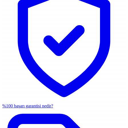
%100 başarı garantisi nedir?