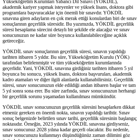
Yükseköğretim Kurumları Yabancı Dil Sınavı (YÖKDİL),
akademik kariyer yapmak isteyenler ve yüksek lisans, doktora gibi
programlara başvuracaklar için önemli bir sınavdır. YÖKDİL
sınavına giren adayların en çok merak ettiği konulardan biri de sınav
sonuçlarının geçerlilik süresidir. Bu yazımızda, YÖKDİL geçerlilik
süresi hesaplama sürecini detaylı bir şekilde ele alacağız ve sınav
sonucunuzun ne kadar süre boyunca kullanılabileceğine açıklık
getireceğiz.
YÖKDİL sınav sonuçlarının geçerlilik süresi, sınavın yapıldığı
tarihten itibaren 5 yıldır. Bu süre, Yükseköğretim Kurulu (YÖK)
tarafından belirlenmiştir ve tüm yükseköğretim kurumlarında
geçerlidir. Yani, YÖKDİL sınavına girdiğiniz tarihten itibaren 5 yıl
boyunca bu sonucu, yüksek lisans, doktora başvuruları, akademik
kadro atamaları ve diğer ilgili alanlarda kullanabilirsiniz. Geçerlilik
süresi, sınav sonucunuzun elde edildiği andan itibaren başlar ve tam
5 yıl sonra sona erer. Bu süre zarfında, sınav sonucunuzun herhangi
bir geçerlilik sorunu yaşamadan kullanılması mümkündür.
YÖKDİL sınav sonucunuzun geçerlilik süresini hesaplarken dikkat
etmeniz gereken en önemli nokta, sınavın yapıldığı tarihtir. Sınav
sonuç belgenizde belirtilen sınav tarihi, geçerlilik süresinin başlangıç
noktasıdır. Örneğin, 2023 yılında YÖKDİL sınavına girdiyseniz,
sınav sonucunuz 2028 yılına kadar geçerli olacaktır. Bu nedenle,
sınav sonucunuzu kullanmayı düşündüğünüz zaman dilimini göz