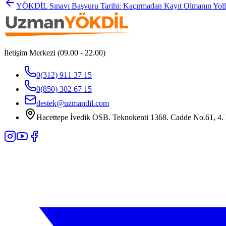
YÖKDİL Sınavı Başvuru Tarihi: Kaçırmadan Kayıt Olmanın Yoll
İletişim Merkezi (09.00 - 22.00)
0(312) 911 37 15
0(850) 302 67 15
destek@uzmandil.com
Hacettepe İvedik OSB. Teknokenti 1368. Cadde No.61, 4