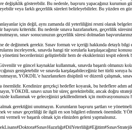
e değişiklik gösterebilir. Bu nedenle, başvuru yapacağınız kurumun gün
yebilir veya farklı geçerlilik süreleri belirleyebilirler. Bu yüzden en gü
yanlar için değil, aynı zamanda dil yeterliliğini resmi olarak belgelem
başvuru kriteridir. Bu nedenle sınava hazırlanırken, geçerlilik süresi
Unutmayın, sınav sonucunuzun geçerlilik süresi dolmadan başvurularını
de değinmek gerekir. Sınav formatı ve içeriği hakkında detaylı bilgi ed
ularını inceleyerek, sınavda hangi tür sorularla karşılaşacağınız konusund
önetimi becerilerinizi geliştirebilir hem de eksiklerinizi tespit ederek 
enilir ve güncel kaynaklar kullanmak, sınavda başarılı olmanızı kolayla
ığınızı genişletebilir ve sınavda karşılaşabileceğiniz her türlü soruya h
. Unutmayın, YÖKDİL’e hazırlanırken disiplinli ve düzenli çalışmak, sına
mlidir. Kendinize gerçekçi hedefler koyarak, bu hedeflere adım adım 
yın, YÖKDİL sınavı uzun bir süreç gerektirebilir, ancak doğru strateji 
inizde kullanmak ve geleceğinizi şekillendirmek için motivasyonunuzu 
almak gerektiğini unutmayın. Kurumların başvuru şartları ve yönetmel
k ve sınav geçerliliği ile ilgili en son bilgileri edinmek önemlidir. YÖ
emi vermeli ve başarılı olmak için elinizden geleni yapmalısınız.
ekLisans
#
Doktora
#
SınavHazırlığı
#
DilYeterliliği
#
Eğitim
#
SınavStratejil