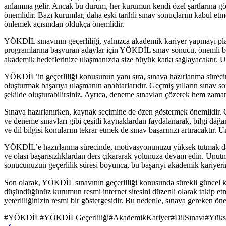
anlamına gelir. Ancak bu durum, her kurumun kendi özel şartlarına gör
önemlidir. Bazı kurumlar, daha eski tarihli sınav sonuçlarını kabul etme
önlemek açısından oldukça önemlidir.
YÖKDİL sınavının geçerliliği, yalnızca akademik kariyer yapmayı planla
programlarına başvuran adaylar için YÖKDİL sınav sonucu, önemli bir 
akademik hedeflerinize ulaşmanızda size büyük katkı sağlayacaktır. 
YÖKDİL’in geçerliliği konusunun yanı sıra, sınava hazırlanma sürecine 
oluşturmak başarıya ulaşmanın anahtarlarıdır. Geçmiş yılların sınav sor
şekilde oluşturabilirsiniz. Ayrıca, deneme sınavları çözerek hem zaman y
Sınava hazırlanırken, kaynak seçimine de özen göstermek önemlidir. Güv
ve deneme sınavları gibi çeşitli kaynaklardan faydalanarak, bilgi dağarc
ve dil bilgisi konularını tekrar etmek de sınav başarınızı artıracaktır
YÖKDİL’e hazırlanma sürecinde, motivasyonunuzu yüksek tutmak da öne
ve olası başarısızlıklardan ders çıkararak yolunuza devam edin. Unutma
sonucunuzun geçerlilik süresi boyunca, bu başarıyı akademik kariyer
Son olarak, YÖKDİL sınavının geçerliliği konusunda sürekli güncel k
düşündüğünüz kurumun resmi internet sitesini düzenli olarak takip etme
yeterliliğinizin resmi bir göstergesidir. Bu nedenle, sınava gereken ön
#
YÖKDİL
#
YÖKDİLGeçerliliği
#
AkademikKariyer
#
DilSınavı
#
Yüks