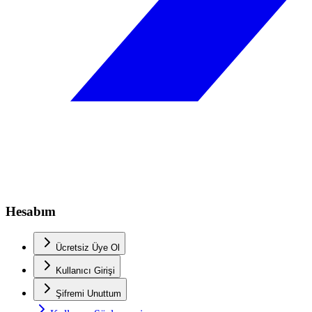
Hesabım
Ücretsiz Üye Ol
Kullanıcı Girişi
Şifremi Unuttum