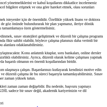
cel yönetmeliklerini ve kabul koşullarını dikkatlice incelemeniz
ncel bilgilere erişmek ve ona göre hareket etmek, olası sorunları
ek isteyenler için de önemlidir. Özellikle yüksek lisans ve doktora
ni de göz önünde bulundurarak bir plan yapmanız, ileriye dönük
zı tamamlamaya özen göstermelisiniz.
inmek, sınav stratejileri geliştirmek ve düzenli bir çalışma programı
a fikir sahibi olabilir, böylece çalışma planınızı daha verimli bir
bu alanlara odaklanabilirsiniz.
ştıracaktır. Konu anlatımlı kitaplar, soru bankaları, online dersler
azırlıklı olabilirsiniz. Ayrıca, düzenli olarak kelime çalışması yapmak
vda başarılı olmanın en önemli koşullarından biridir.
ulaşmaya çalışın. Başarılarınızı kutlayarak kendinizi motive edin
ve düzenli çalışma ile bu süreci başarıyla tamamlayabilirsiniz. Sınav
her zaman yüksek tutun.
ikleri zaman zaman değişebilir. Bu nedenle, başvuru yapmayı
KDİL sadece bir sınav değil, akademik kariyerinizin ve dil
eri