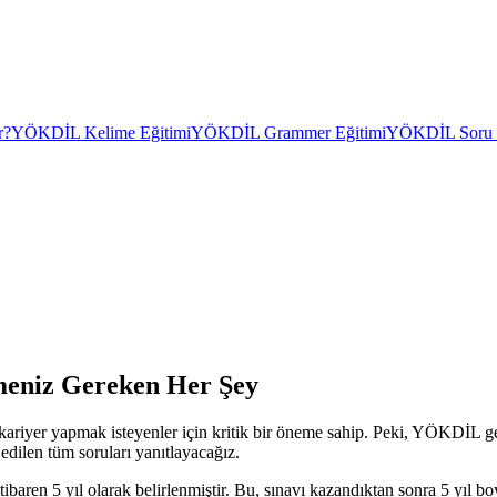
r?
YÖKDİL Kelime Eğitimi
YÖKDİL Grammer Eğitimi
YÖKDİL Soru Ç
meniz Gereken Her Şey
yer yapmak isteyenler için kritik bir öneme sahip. Peki, YÖKDİL geçe
dilen tüm soruları yanıtlayacağız.
itibaren 5 yıl olarak belirlenmiştir. Bu, sınavı kazandıktan sonra 5 yıl