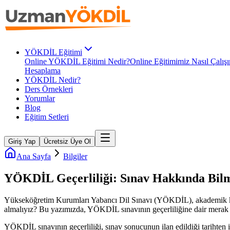
YÖKDİL Eğitimi
Online YÖKDİL Eğitimi Nedir?
Online Eğitimimiz Nasıl Çalışı
Hesaplama
YÖKDİL Nedir?
Ders Örnekleri
Yorumlar
Blog
Eğitim Setleri
Giriş Yap
Ücretsiz Üye Ol
Ana Sayfa
Bilgiler
YÖKDİL Geçerliliği: Sınav Hakkında Bil
Yükseköğretim Kurumları Yabancı Dil Sınavı (YÖKDİL), akademik kari
almalıyız? Bu yazımızda, YÖKDİL sınavının geçerliliğine dair merak e
YÖKDİL sınavının geçerliliği, sınav sonucunun ilan edildiği tarihten 