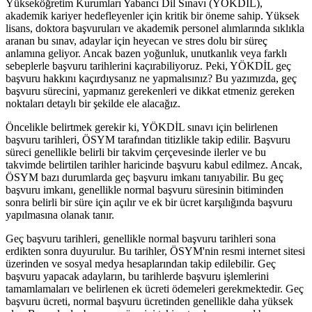
Yükseköğretim Kurumları Yabancı Dil Sınavı (YÖKDİL),
akademik kariyer hedefleyenler için kritik bir öneme sahip. Yüksek
lisans, doktora başvuruları ve akademik personel alımlarında sıklıkla
aranan bu sınav, adaylar için heyecan ve stres dolu bir süreç
anlamına geliyor. Ancak bazen yoğunluk, unutkanlık veya farklı
sebeplerle başvuru tarihlerini kaçırabiliyoruz. Peki, YÖKDİL geç
başvuru hakkını kaçırdıysanız ne yapmalısınız? Bu yazımızda, geç
başvuru sürecini, yapmanız gerekenleri ve dikkat etmeniz gereken
noktaları detaylı bir şekilde ele alacağız.
Öncelikle belirtmek gerekir ki, YÖKDİL sınavı için belirlenen
başvuru tarihleri, ÖSYM tarafından titizlikle takip edilir. Başvuru
süreci genellikle belirli bir takvim çerçevesinde ilerler ve bu
takvimde belirtilen tarihler haricinde başvuru kabul edilmez. Ancak,
ÖSYM bazı durumlarda geç başvuru imkanı tanıyabilir. Bu geç
başvuru imkanı, genellikle normal başvuru süresinin bitiminden
sonra belirli bir süre için açılır ve ek bir ücret karşılığında başvuru
yapılmasına olanak tanır.
Geç başvuru tarihleri, genellikle normal başvuru tarihleri sona
erdikten sonra duyurulur. Bu tarihler, ÖSYM'nin resmi internet sitesi
üzerinden ve sosyal medya hesaplarından takip edilebilir. Geç
başvuru yapacak adayların, bu tarihlerde başvuru işlemlerini
tamamlamaları ve belirlenen ek ücreti ödemeleri gerekmektedir. Geç
başvuru ücreti, normal başvuru ücretinden genellikle daha yüksek