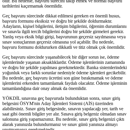
olur. Bu nedenle, başvuru sürecini takip etmek ve normal başvuru
tarihlerini kaçırmamak önemlidir.
Geç başvuru sürecinde dikkat edilmesi gereken en önemli husus,
başvuru formunu eksiksiz ve doğru bir şekilde doldurmaktır.
Adayların, kişisel bilgilerini, iletişim bilgilerini, öğrenim durumlarını
ve sınavla ilgili tercih bilgilerini doğru bir şekilde girmeleri gerekir.
Yanlış veya eksik bilgi girişi, başvurunun geçersiz sayılmasına veya
sınav sonuçlarının geçersiz olmasına yol açabilir. Bu nedenle,
başvuru formunu doldururken dikkatli ve titiz olmak çok önemlidir.
Geç başvuru sürecinde yaşanabilecek bir diğer sorun ise, ödeme
işlemlerinde yaşanan aksaklıklardır. Ödeme işlemlerinin zamanında
ve doğru bir şekilde yapılması gerekmektedir. Banka sistemlerindeki
yoğunluk veya farklı sorunlar nedeniyle ödeme işlemleri gecikebilir.
Bu nedenle, geç başvuru ücretini son güne bırakmamak ve ödeme
işlemlerini erkenden tamamlamak faydalı olacaktır. Ödeme işleminin
tamamlandığına dair onay almak da önemlidir.
YÖKDİL sınavına geç başvuruda bulunduktan sonra, sınav giriş
belgesini ÖSYM'nin Aday İşlemleri Sistemi (AİS) üzerinden
alabilirsiniz. Sınav giriş belgesinde, sınavın yapılacağı yer, tarih ve
saat gibi önemli bilgiler yer alır. Sınava giriş belgeniz olmadan sınav
salonuna giriş yapamazsınız. Bu nedenle, sınav giriş belgenizi çıktı
alarak yanınızda bulundurmanız ve sınav günü yanınıza almayı
unutmamanız gerekmektedir.