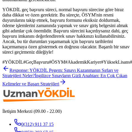
YÖKDİL geç başvuru süreci, normal başvuru sürecine göre biraz
daha dikkat ve özen gerektirir. Bu süreçte, ÖSYM'nin resmi
duyurularını takip etmek, başvuru formunu eksiksiz doldurmak,
ödeme işlemlerini zamanında yapmak ve sınav giriş belgesini almak
gibi adımlar çok önemlidir. Başvuru sürecini kaçırdıysanız dahi, geç
başvuru imkanını değerlendirerek sınav hakkınızı kullanabilirsiniz.
Ancak, bu tür durumları yaşamamak için başvuru tarihlerini
kaçırmamaya özen göstermek en doğrusu olacaktır. Başarılı bir sınav
süreci geçirmeniz dileğiyle!
#
YÖKDİL
#
GeçBaşvuru
#
ÖSYM
#
AkademikKariyer
#
YüksekLisans
Response: YÖKDİL Pegem: Sınavı Kazanmanın Sırları ve
Stratejileri Neler?
İngilizce Sınavların Gizli Anahtarı: En Çok Çıkan
Kelimeler ve Başarı Stratejileri
İletişim Merkezi (09.00 - 22.00)
0(312) 911 37 15