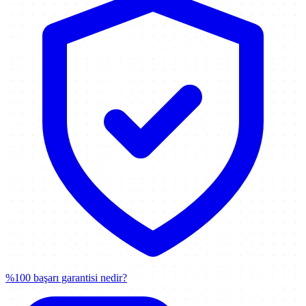
%100 başarı garantisi nedir?