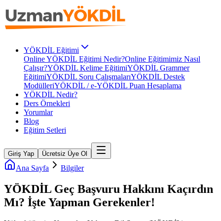
YÖKDİL Eğitimi
Online YÖKDİL Eğitimi Nedir?
Online Eğitimimiz Nasıl
Çalışır?
YÖKDİL Kelime Eğitimi
YÖKDİL Grammer
Eğitimi
YÖKDİL Soru Çalışmaları
YÖKDİL Destek
Modülleri
YÖKDİL / e-YÖKDİL Puan Hesaplama
YÖKDİL Nedir?
Ders Örnekleri
Yorumlar
Blog
Eğitim Setleri
Giriş Yap
Ücretsiz Üye Ol
Ana Sayfa
Bilgiler
YÖKDİL Geç Başvuru Hakkını Kaçırdın
Mı? İşte Yapman Gerekenler!