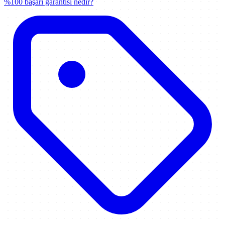
%100 başarı garantisi nedir?