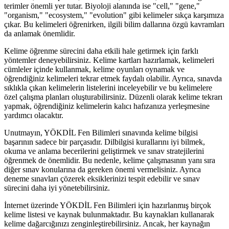
terimler önemli yer tutar. Biyoloji alanında ise "cell," "gene,"
"organism," "ecosystem," "evolution" gibi kelimeler sıkça karşımıza
çıkar. Bu kelimeleri öğrenirken, ilgili bilim dallarına özgü kavramları
da anlamak önemlidir.
Kelime öğrenme sürecini daha etkili hale getirmek için farklı
yöntemler deneyebilirsiniz. Kelime kartları hazırlamak, kelimeleri
cümleler içinde kullanmak, kelime oyunları oynamak ve
öğrendiğiniz kelimeleri tekrar etmek faydalı olabilir. Ayrıca, sınavda
sıklıkla çıkan kelimelerin listelerini inceleyebilir ve bu kelimelere
özel çalışma planları oluşturabilirsiniz. Düzenli olarak kelime tekrarı
yapmak, öğrendiğiniz kelimelerin kalıcı hafızanıza yerleşmesine
yardımcı olacaktır.
Unutmayın, YÖKDİL Fen Bilimleri sınavında kelime bilgisi
başarının sadece bir parçasıdır. Dilbilgisi kurallarını iyi bilmek,
okuma ve anlama becerilerini geliştirmek ve sınav stratejilerini
öğrenmek de önemlidir. Bu nedenle, kelime çalışmasının yanı sıra
diğer sınav konularına da gereken önemi vermelisiniz. Ayrıca
deneme sınavları çözerek eksiklerinizi tespit edebilir ve sınav
sürecini daha iyi yönetebilirsiniz.
İnternet üzerinde YÖKDİL Fen Bilimleri için hazırlanmış birçok
kelime listesi ve kaynak bulunmaktadır. Bu kaynakları kullanarak
kelime dağarcığınızı zenginleştirebilirsiniz. Ancak, her kaynağın