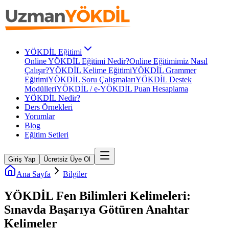
YÖKDİL Eğitimi
Online YÖKDİL Eğitimi Nedir?
Online Eğitimimiz Nasıl
Çalışır?
YÖKDİL Kelime Eğitimi
YÖKDİL Grammer
Eğitimi
YÖKDİL Soru Çalışmaları
YÖKDİL Destek
Modülleri
YÖKDİL / e-YÖKDİL Puan Hesaplama
YÖKDİL Nedir?
Ders Örnekleri
Yorumlar
Blog
Eğitim Setleri
Giriş Yap
Ücretsiz Üye Ol
Ana Sayfa
Bilgiler
YÖKDİL Fen Bilimleri Kelimeleri:
Sınavda Başarıya Götüren Anahtar
Kelimeler