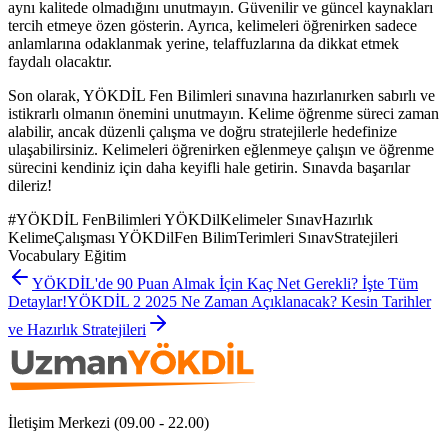
aynı kalitede olmadığını unutmayın. Güvenilir ve güncel kaynakları
tercih etmeye özen gösterin. Ayrıca, kelimeleri öğrenirken sadece
anlamlarına odaklanmak yerine, telaffuzlarına da dikkat etmek
faydalı olacaktır.
Son olarak, YÖKDİL Fen Bilimleri sınavına hazırlanırken sabırlı ve
istikrarlı olmanın önemini unutmayın. Kelime öğrenme süreci zaman
alabilir, ancak düzenli çalışma ve doğru stratejilerle hedefinize
ulaşabilirsiniz. Kelimeleri öğrenirken eğlenmeye çalışın ve öğrenme
sürecini kendiniz için daha keyifli hale getirin. Sınavda başarılar
dileriz!
#
YÖKDİL FenBilimleri YÖKDilKelimeler SınavHazırlık
KelimeÇalışması YÖKDilFen BilimTerimleri SınavStratejileri
Vocabulary Eğitim
YÖKDİL'de 90 Puan Almak İçin Kaç Net Gerekli? İşte Tüm
Detaylar!
YÖKDİL 2 2025 Ne Zaman Açıklanacak? Kesin Tarihler
ve Hazırlık Stratejileri
İletişim Merkezi (09.00 - 22.00)