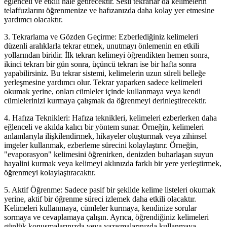
eğlenceli ve etkili hale getirecektir. Sesli tekrarlar da kelimelerin
telaffuzlarını öğrenmenize ve hafızanızda daha kolay yer etmesine
yardımcı olacaktır.
3. Tekrarlama ve Gözden Geçirme: Ezberlediğiniz kelimeleri
düzenli aralıklarla tekrar etmek, unutmayı önlemenin en etkili
yollarından biridir. İlk tekrarı kelimeyi öğrendikten hemen sonra,
ikinci tekrarı bir gün sonra, üçüncü tekrarı ise bir hafta sonra
yapabilirsiniz. Bu tekrar sistemi, kelimelerin uzun süreli belleğe
yerleşmesine yardımcı olur. Tekrar yaparken sadece kelimeleri
okumak yerine, onları cümleler içinde kullanmaya veya kendi
cümlelerinizi kurmaya çalışmak da öğrenmeyi derinleştirecektir.
4. Hafıza Teknikleri: Hafıza teknikleri, kelimeleri ezberlerken daha
eğlenceli ve akılda kalıcı bir yöntem sunar. Örneğin, kelimeleri
anlamlarıyla ilişkilendirmek, hikayeler oluşturmak veya zihinsel
imgeler kullanmak, ezberleme sürecini kolaylaştırır. Örneğin,
"evaporasyon" kelimesini öğrenirken, denizden buharlaşan suyun
hayalini kurmak veya kelimeyi aklınızda farklı bir yere yerleştirmek,
öğrenmeyi kolaylaştıracaktır.
5. Aktif Öğrenme: Sadece pasif bir şekilde kelime listeleri okumak
yerine, aktif bir öğrenme süreci izlemek daha etkili olacaktır.
Kelimeleri kullanmaya, cümleler kurmaya, kendinize sorular
sormaya ve cevaplamaya çalışın. Ayrıca, öğrendiğiniz kelimeleri
günlük konuşmalarınızda veya yazışmalarınızda kullanmaya