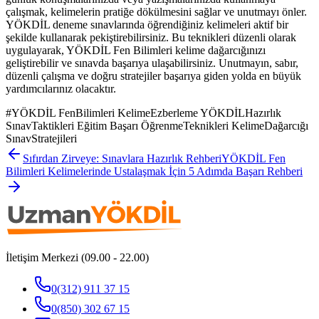
çalışmak, kelimelerin pratiğe dökülmesini sağlar ve unutmayı önler.
YÖKDİL deneme sınavlarında öğrendiğiniz kelimeleri aktif bir
şekilde kullanarak pekiştirebilirsiniz. Bu teknikleri düzenli olarak
uygulayarak, YÖKDİL Fen Bilimleri kelime dağarcığınızı
geliştirebilir ve sınavda başarıya ulaşabilirsiniz. Unutmayın, sabır,
düzenli çalışma ve doğru stratejiler başarıya giden yolda en büyük
yardımcılarınız olacaktır.
#
YÖKDİL FenBilimleri KelimeEzberleme YÖKDİLHazırlık
SınavTaktikleri Eğitim Başarı ÖğrenmeTeknikleri KelimeDağarcığı
SınavStratejileri
Sıfırdan Zirveye: Sınavlara Hazırlık Rehberi
YÖKDİL Fen
Bilimleri Kelimelerinde Ustalaşmak İçin 5 Adımda Başarı Rehberi
İletişim Merkezi (09.00 - 22.00)
0(312) 911 37 15
0(850) 302 67 15