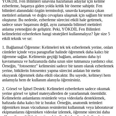
YÖKDİL Fen Bilimleri sınavına hazırlanan adaylar için kelime
ezberleme, başarıya giden yolda kritik bir öneme sahiptir. Fen
bilimleri alanındaki özgün terminoloji, sınavda karşımıza çıkan
metinleri anlamak ve doğru cevaplara ulaşmak için sağlam bir temel
oluşturur. Bu nedenle, ezberleme sürecini etkili hale getirmek,
sadece sınav başarısını değil, aynı zamanda bilimsel metinleri
anlama yeteneğini de geliştirir. Peki, YÖKDİL Fen Bilimleri
kelimelerini ezberlerken hangi stratejileri kullanmalıyız? İşte size 5
etkili teknik ve sır:
1. Bağlamsal Öğrenme: Kelimeleri tek tek ezberlemek yerine, onları
cümleler içinde veya paragraflar halinde öğrenmek daha kalıcı bir
öğrenme sağlar. Kelimenin geçtiği bağlam, anlamını daha iyi
kavramanıza ve hafızanızda daha uzun süre tutmanıza yardımcı olur.
Örneğin, "fotosentez" kelimesini sadece bir tanım olarak ezberlemek
yerine, bitkilerin fotosentez yapma sürecini anlatan bir metin
okuyarak öğrenmek daha etkili olacaktır. Bu sayede, kelimeyi hem
anlamıyla hem de kullanım alanıyla öğrenirsiniz.
2. Görsel ve İşitsel Destek: Kelimeleri ezberlerken sadece okumak
yerine görsel ve işitsel materyallerden de yararlanmak önemlidir.
Kelimelerin anlamlarını resimlerle veya videolarla desteklemek,
hafızada daha kalıcı bir iz bırakır. Örneğin, anatomik terimleri
öğrenirken insan vücudunun resimlerini kullanmak veya laboratuvar
ekipmanlarını öğrenirken videolar izlemek, öğrenme sürecini daha