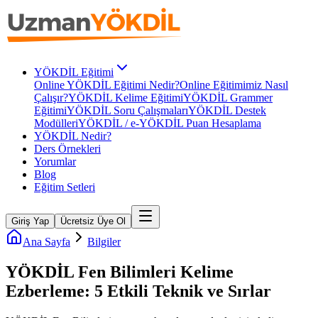
YÖKDİL Eğitimi
Online YÖKDİL Eğitimi Nedir?
Online Eğitimimiz Nasıl
Çalışır?
YÖKDİL Kelime Eğitimi
YÖKDİL Grammer
Eğitimi
YÖKDİL Soru Çalışmaları
YÖKDİL Destek
Modülleri
YÖKDİL / e-YÖKDİL Puan Hesaplama
YÖKDİL Nedir?
Ders Örnekleri
Yorumlar
Blog
Eğitim Setleri
Giriş Yap
Ücretsiz Üye Ol
Ana Sayfa
Bilgiler
YÖKDİL Fen Bilimleri Kelime
Ezberleme: 5 Etkili Teknik ve Sırlar