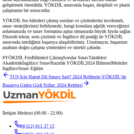
geliştirmek önemlidir. YÖKDİL sınavında başarı, disiplinli ve planlı
çalışmanın bir sonucudur.
YÖKDİL fen bilimleri çıkmış soruları ve çözümlerini incelemek,
sınav stratejilerinizi belirlemede, hangi konulara ağırlık vereceğinizi
anlamanızda ve sınav formatına aşina olmanızda büyük fayda sağlar.
Düzenli tekrar, soru çözümü ve İngilizce dil pratiği ile YÖKDİL
sınavında istediğiniz başarıya ulaşabilirsiniz. Unutmayın, başarının
anahtarı doğru çalışma yöntemleri ve sürekli çabadır.
#
YÖKDİL FenBilimleri ÇıkmışSorular SınavTaktikleri
Akademikİngilizce SınavHazırlık YÖKDİL2024 BilimselMetinler
İngilizceSınav Eğitim
TUS İçin Hangi Dil Sınavı Şart? 2024 Rehberi
e-YÖKDİL’de
Başarıya Giden Gizli Yollar: 2024 Rehberi
İletişim Merkezi (09.00 - 22.00)
0(312) 911 37 15