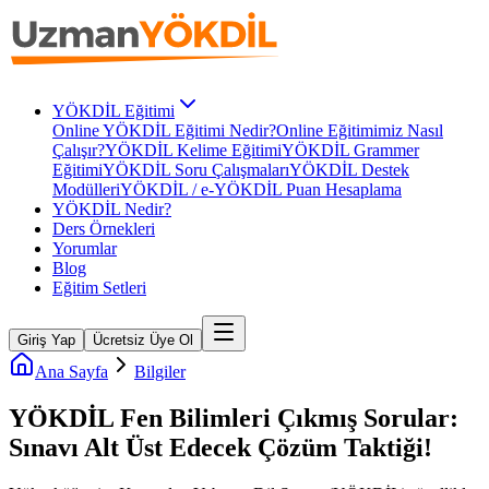
YÖKDİL Eğitimi
Online YÖKDİL Eğitimi Nedir?
Online Eğitimimiz Nasıl
Çalışır?
YÖKDİL Kelime Eğitimi
YÖKDİL Grammer
Eğitimi
YÖKDİL Soru Çalışmaları
YÖKDİL Destek
Modülleri
YÖKDİL / e-YÖKDİL Puan Hesaplama
YÖKDİL Nedir?
Ders Örnekleri
Yorumlar
Blog
Eğitim Setleri
Giriş Yap
Ücretsiz Üye Ol
Ana Sayfa
Bilgiler
YÖKDİL Fen Bilimleri Çıkmış Sorular:
Sınavı Alt Üst Edecek Çözüm Taktiği!