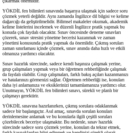
çıkarmak önemlidir.
YÖKDİL fen bilimleri sınavında başarıya ulaşmak için sadece soru
çözmek yeterli değildir. Aynı zamanda İngilizce dil bilgisi ve kelime
dağarcığı da geliştirilmelidir. Bilimsel makaleler okumak, akademik
kelime listelerini incelemek ve düzenli İngilizce pratik yapmak bu
konuda çok faydalı olacaktır. Sınav öncesinde deneme sınavları
çözerek, sınav stresini yönetme becerisi kazanmak ve zaman
yönetimi konusunda pratik yapmak da önemlidir. Çıkmış soruları
zaman sınırlaması içinde çözmek, sınav anında daha hızlı ve etkili
olmanıza yardımcı olacaktır.
Sınav hazırlık sürecinde, sadece kendi başınıza çalışmak yerine,
grup çalışmaları yapmak veya bir öğretmen rehberliğinde çalışmak
da faydalı olabilir. Grup çalışmaları, farklı bakış açıları kazanmanızı
ve hatalarınızı görmenizi sağlar. Öğretmen rehberliği ise, konuları
daha iyi anlamanıza ve eksiklerinizi tamamlamanıza yardımcı olur.
Unutmayın, YÖKDİL fen bilimleri sınavı, sürekli ve planlı bir
çalışmayı gerektirir.
YÖKDİL sınavına hazırlanırken, çıkmış sorulara odaklanmak
sadece bir başlangıçtır. Asıl amaç, sınavda sorulan konuları
derinlemesine anlamak ve bu konularla ilgili çeşitli soruları
çözebilecek beceriye ulaşmaktır. Bu nedenle, sınav hazırlık
sürecinde sadece soru çözmek yerine, konuları da tekrar etmek,
farklı kaynaklardan bilgi edinmek ve kendinizi sürekli olarak