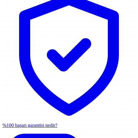
%100 başarı garantisi nedir?