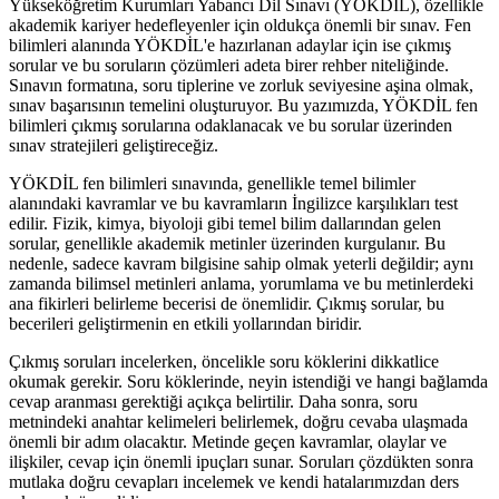
Yükseköğretim Kurumları Yabancı Dil Sınavı (YÖKDİL), özellikle
akademik kariyer hedefleyenler için oldukça önemli bir sınav. Fen
bilimleri alanında YÖKDİL'e hazırlanan adaylar için ise çıkmış
sorular ve bu soruların çözümleri adeta birer rehber niteliğinde.
Sınavın formatına, soru tiplerine ve zorluk seviyesine aşina olmak,
sınav başarısının temelini oluşturuyor. Bu yazımızda, YÖKDİL fen
bilimleri çıkmış sorularına odaklanacak ve bu sorular üzerinden
sınav stratejileri geliştireceğiz.
YÖKDİL fen bilimleri sınavında, genellikle temel bilimler
alanındaki kavramlar ve bu kavramların İngilizce karşılıkları test
edilir. Fizik, kimya, biyoloji gibi temel bilim dallarından gelen
sorular, genellikle akademik metinler üzerinden kurgulanır. Bu
nedenle, sadece kavram bilgisine sahip olmak yeterli değildir; aynı
zamanda bilimsel metinleri anlama, yorumlama ve bu metinlerdeki
ana fikirleri belirleme becerisi de önemlidir. Çıkmış sorular, bu
becerileri geliştirmenin en etkili yollarından biridir.
Çıkmış soruları incelerken, öncelikle soru köklerini dikkatlice
okumak gerekir. Soru köklerinde, neyin istendiği ve hangi bağlamda
cevap aranması gerektiği açıkça belirtilir. Daha sonra, soru
metnindeki anahtar kelimeleri belirlemek, doğru cevaba ulaşmada
önemli bir adım olacaktır. Metinde geçen kavramlar, olaylar ve
ilişkiler, cevap için önemli ipuçları sunar. Soruları çözdükten sonra
mutlaka doğru cevapları incelemek ve kendi hatalarımızdan ders