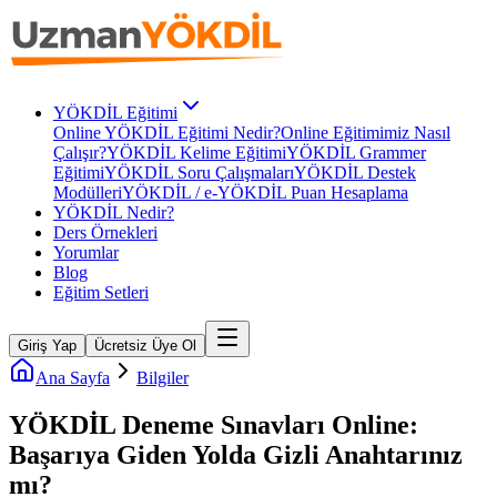
YÖKDİL Eğitimi
Online YÖKDİL Eğitimi Nedir?
Online Eğitimimiz Nasıl
Çalışır?
YÖKDİL Kelime Eğitimi
YÖKDİL Grammer
Eğitimi
YÖKDİL Soru Çalışmaları
YÖKDİL Destek
Modülleri
YÖKDİL / e-YÖKDİL Puan Hesaplama
YÖKDİL Nedir?
Ders Örnekleri
Yorumlar
Blog
Eğitim Setleri
Giriş Yap
Ücretsiz Üye Ol
Ana Sayfa
Bilgiler
YÖKDİL Deneme Sınavları Online:
Başarıya Giden Yolda Gizli Anahtarınız
mı?