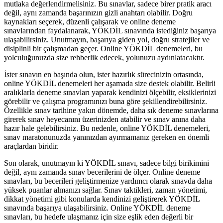
mutlaka değerlendirmelisiniz. Bu sınavlar, sadece birer pratik aracı
değil, aynı zamanda başarınızın gizli anahtarı olabilir. Doğru
kaynakları seçerek, düzenli çalışarak ve online deneme
sınavlarından faydalanarak, YÖKDİL sınavında istediğiniz başarıya
ulaşabilirsiniz. Unutmayın, başarıya giden yol, doğru stratejiler ve
disiplinli bir çalışmadan geçer. Online YÖKDİL denemeleri, bu
yolculuğunuzda size rehberlik edecek, yolunuzu aydınlatacaktır.
İster sınavın en başında olun, ister hazırlık sürecinizin ortasında,
online YÖKDİL denemeleri her aşamada size destek olabilir. Belirli
aralıklarla deneme sınavları yaparak kendinizi ölçebilir, eksiklerinizi
görebilir ve çalışma programınızı buna göre şekillendirebilirsiniz.
Özellikle sınav tarihine yakın dönemde, daha sık deneme sınavlarına
girerek sınav heyecanını üzerinizden atabilir ve sınav anına daha
hazır hale gelebilirsiniz. Bu nedenle, online YÖKDİL denemeleri,
sınav maratonunuzda yanınızdan ayırmamanız gereken en önemli
araçlardan biridir.
Son olarak, unutmayın ki YÖKDİL sınavı, sadece bilgi birikimini
değil, aynı zamanda sınav becerilerini de ölçer. Online deneme
sınavları, bu becerileri geliştirmenize yardımcı olarak sınavda daha
yüksek puanlar almanızı sağlar. Sınav taktikleri, zaman yönetimi,
dikkat yönetimi gibi konularda kendinizi geliştirerek YÖKDİL
sınavında başarıya ulaşabilirsiniz. Online YÖKDİL deneme
sınavları, bu hedefe ulaşmanız için size eşlik eden değerli bir