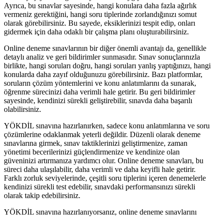
Ayrıca, bu sınavlar sayesinde, hangi konulara daha fazla ağırlık
vermeniz gerektiğini, hangi soru tiplerinde zorlandığınızı somut
olarak görebilirsiniz. Bu sayede, eksiklerinizi tespit edip, onları
gidermek için daha odaklı bir çalışma planı oluşturabilirsiniz.
Online deneme sınavlarının bir diğer önemli avantajı da, genellikle
detaylı analiz ve geri bildirimler sunmasıdır. Sınav sonuçlarınızla
birlikte, hangi soruları doğru, hangi soruları yanlış yaptığınızı, hangi
konularda daha zayıf olduğunuzu görebilirsiniz. Bazı platformlar,
soruların çözüm yöntemlerini ve konu anlatımlarını da sunarak,
öğrenme sürecinizi daha verimli hale getirir. Bu geri bildirimler
sayesinde, kendinizi sürekli geliştirebilir, sınavda daha başarılı
olabilirsiniz.
YÖKDİL sınavına hazırlanırken, sadece konu anlatımlarına ve soru
çözümlerine odaklanmak yeterli değildir. Düzenli olarak deneme
sınavlarına girmek, sınav taktiklerinizi geliştirmenize, zaman
yönetimi becerilerinizi güçlendirmenize ve kendinize olan
güveninizi artırmanıza yardımcı olur. Online deneme sınavları, bu
süreci daha ulaşılabilir, daha verimli ve daha keyifli hale getirir.
Farklı zorluk seviyelerinde, çeşitli soru tiplerini içeren denemelerle
kendinizi sürekli test edebilir, sınavdaki performansınızı sürekli
olarak takip edebilirsiniz.
YÖKDİL sınavına hazırlanıyorsanız, online deneme sınavlarını