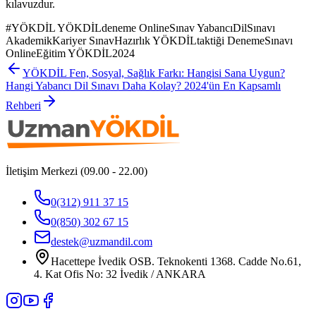
kılavuzdur.
#
YÖKDİL YÖKDİLdeneme OnlineSınav YabancıDilSınavı
AkademikKariyer SınavHazırlık YÖKDİLtaktiği DenemeSınavı
OnlineEğitim YÖKDİL2024
YÖKDİL Fen, Sosyal, Sağlık Farkı: Hangisi Sana Uygun?
Hangi Yabancı Dil Sınavı Daha Kolay? 2024'ün En Kapsamlı
Rehberi
İletişim Merkezi (09.00 - 22.00)
0(312) 911 37 15
0(850) 302 67 15
destek@uzmandil.com
Hacettepe İvedik OSB. Teknokenti 1368. Cadde No.61,
4. Kat Ofis No: 32 İvedik / ANKARA