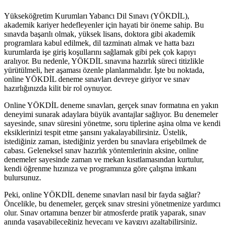
Yükseköğretim Kurumları Yabancı Dil Sınavı (YÖKDİL),
akademik kariyer hedefleyenler için hayati bir öneme sahip. Bu
sınavda başarılı olmak, yüksek lisans, doktora gibi akademik
programlara kabul edilmek, dil tazminatı almak ve hatta bazı
kurumlarda işe giriş koşullarını sağlamak gibi pek çok kapıyı
aralıyor. Bu nedenle, YÖKDİL sınavına hazırlık süreci titizlikle
yürütülmeli, her aşaması özenle planlanmalıdır. İşte bu noktada,
online YÖKDİL deneme sınavları devreye giriyor ve sınav
hazırlığınızda kilit bir rol oynuyor.
Online YÖKDİL deneme sınavları, gerçek sınav formatına en yakın
deneyimi sunarak adaylara büyük avantajlar sağlıyor. Bu denemeler
sayesinde, sınav süresini yönetme, soru tiplerine aşina olma ve kendi
eksiklerinizi tespit etme şansını yakalayabilirsiniz. Üstelik,
istediğiniz zaman, istediğiniz yerden bu sınavlara erişebilmek de
cabası. Geleneksel sınav hazırlık yöntemlerinin aksine, online
denemeler sayesinde zaman ve mekan kısıtlamasından kurtulur,
kendi öğrenme hızınıza ve programınıza göre çalışma imkanı
bulursunuz.
Peki, online YÖKDİL deneme sınavları nasıl bir fayda sağlar?
Öncelikle, bu denemeler, gerçek sınav stresini yönetmenize yardımcı
olur. Sınav ortamına benzer bir atmosferde pratik yaparak, sınav
anında yaşayabileceğiniz heyecanı ve kaygıyı azaltabilirsiniz.