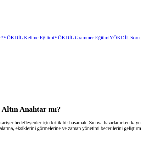
r?
YÖKDİL Kelime Eğitimi
YÖKDİL Grammer Eğitimi
YÖKDİL Soru Ç
 Altın Anahtar mı?
er hedefleyenler için kritik bir basamak. Sınava hazırlanırken kaynak
arına, eksiklerini görmelerine ve zaman yönetimi becerilerini gelişt