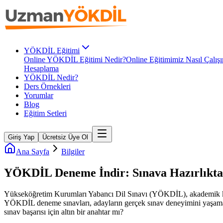
YÖKDİL Eğitimi
Online YÖKDİL Eğitimi Nedir?
Online Eğitimimiz Nasıl Çalışı
Hesaplama
YÖKDİL Nedir?
Ders Örnekleri
Yorumlar
Blog
Eğitim Setleri
Giriş Yap
Ücretsiz Üye Ol
Ana Sayfa
Bilgiler
YÖKDİL Deneme İndir: Sınava Hazırlıkta
Yükseköğretim Kurumları Yabancı Dil Sınavı (YÖKDİL), akademik kariy
YÖKDİL deneme sınavları, adayların gerçek sınav deneyimini yaşamal
sınav başarısı için altın bir anahtar mı?