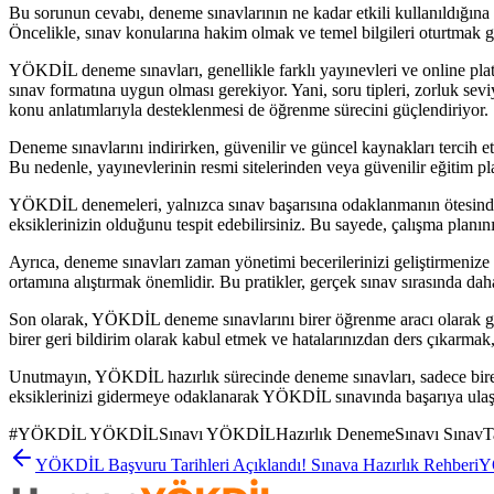
Bu sorunun cevabı, deneme sınavlarının ne kadar etkili kullanıldığı
Öncelikle, sınav konularına hakim olmak ve temel bilgileri oturtmak ge
YÖKDİL deneme sınavları, genellikle farklı yayınevleri ve online pla
sınav formatına uygun olması gerekiyor. Yani, soru tipleri, zorluk sevi
konu anlatımlarıyla desteklenmesi de öğrenme sürecini güçlendiriyor.
Deneme sınavlarını indirirken, güvenilir ve güncel kaynakları tercih et
Bu nedenle, yayınevlerinin resmi sitelerinden veya güvenilir eğitim p
YÖKDİL denemeleri, yalnızca sınav başarısına odaklanmanın ötesinde
eksiklerinizin olduğunu tespit edebilirsiniz. Bu sayede, çalışma planınızı
Ayrıca, deneme sınavları zaman yönetimi becerilerinizi geliştirmenize 
ortamına alıştırmak önemlidir. Bu pratikler, gerçek sınav sırasında dah
Son olarak, YÖKDİL deneme sınavlarını birer öğrenme aracı olarak gör
birer geri bildirim olarak kabul etmek ve hatalarınızdan ders çıkarmak, s
Unutmayın, YÖKDİL hazırlık sürecinde deneme sınavları, sadece birer 
eksiklerinizi gidermeye odaklanarak YÖKDİL sınavında başarıya ulaşa
#
YÖKDİL YÖKDİLSınavı YÖKDİLHazırlık DenemeSınavı SınavTakti
YÖKDİL Başvuru Tarihleri Açıklandı! Sınava Hazırlık Rehberi
Y