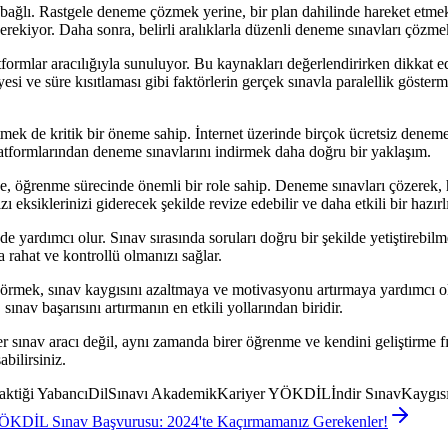
na bağlı. Rastgele deneme çözmek yerine, bir plan dahilinde hareket e
rekiyor. Daha sonra, belirli aralıklarla düzenli deneme sınavları çözme
tformlar aracılığıyla sunuluyor. Bu kaynakları değerlendirirken dikkat
yesi ve süre kısıtlaması gibi faktörlerin gerçek sınavla paralellik göste
mek de kritik bir öneme sahip. İnternet üzerinde birçok ücretsiz deneme sı
latformlarından deneme sınavlarını indirmek daha doğru bir yaklaşım.
, öğrenme sürecinde önemli bir role sahip. Deneme sınavları çözerek,
 eksiklerinizi giderecek şekilde revize edebilir ve daha etkili bir hazırlı
de yardımcı olur. Sınav sırasında soruları doğru bir şekilde yetiştireb
a rahat ve kontrollü olmanızı sağlar.
mek, sınav kaygısını azaltmaya ve motivasyonu artırmaya yardımcı olabi
ınav başarısını artırmanın en etkili yollarından biridir.
sınav aracı değil, aynı zamanda birer öğrenme ve kendini geliştirme fı
bilirsiniz.
ği YabancıDilSınavı AkademikKariyer YÖKDİLİndir SınavKaygısı
ÖKDİL Sınav Başvurusu: 2024'te Kaçırmamanız Gerekenler!