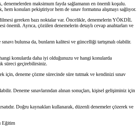
tmek, denemelerden maksimum fayda sağlamanın en önemli koşulu.
k, hem konuları pekiştiriyor hem de sınav formatına alışmayı sağlıyor.
 edilmesi gereken bazı noktalar var. Öncelikle, denemelerin YÖKDİL
rmesi önemli. Ayrıca, çözülen denemelerin detaylı cevap anahtarları ve
navı bulunsa da, bunların kalitesi ve güncelliği tartışmalı olabilir.
 hangi konularda daha iyi olduğunuzu ve hangi konularda
k süreci geçirebilirsiniz.
ilmek için, deneme çözme sürecinde süre tutmak ve kendinizi sınav
lir. Deneme sınavlarından alınan sonuçları, kişisel gelişiminiz için
rsatıdır. Doğru kaynakları kullanarak, düzenli denemeler çözerek ve
 Eğitim