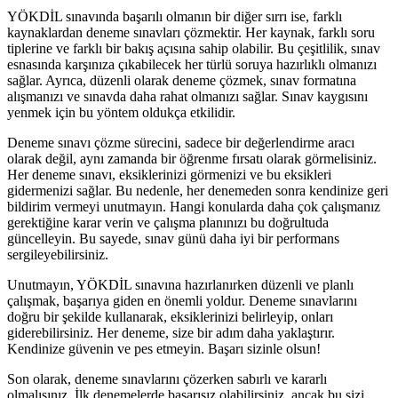
YÖKDİL sınavında başarılı olmanın bir diğer sırrı ise, farklı
kaynaklardan deneme sınavları çözmektir. Her kaynak, farklı soru
tiplerine ve farklı bir bakış açısına sahip olabilir. Bu çeşitlilik, sınav
esnasında karşınıza çıkabilecek her türlü soruya hazırlıklı olmanızı
sağlar. Ayrıca, düzenli olarak deneme çözmek, sınav formatına
alışmanızı ve sınavda daha rahat olmanızı sağlar. Sınav kaygısını
yenmek için bu yöntem oldukça etkilidir.
Deneme sınavı çözme sürecini, sadece bir değerlendirme aracı
olarak değil, aynı zamanda bir öğrenme fırsatı olarak görmelisiniz.
Her deneme sınavı, eksiklerinizi görmenizi ve bu eksikleri
gidermenizi sağlar. Bu nedenle, her denemeden sonra kendinize geri
bildirim vermeyi unutmayın. Hangi konularda daha çok çalışmanız
gerektiğine karar verin ve çalışma planınızı bu doğrultuda
güncelleyin. Bu sayede, sınav günü daha iyi bir performans
sergileyebilirsiniz.
Unutmayın, YÖKDİL sınavına hazırlanırken düzenli ve planlı
çalışmak, başarıya giden en önemli yoldur. Deneme sınavlarını
doğru bir şekilde kullanarak, eksiklerinizi belirleyip, onları
giderebilirsiniz. Her deneme, size bir adım daha yaklaştırır.
Kendinize güvenin ve pes etmeyin. Başarı sizinle olsun!
Son olarak, deneme sınavlarını çözerken sabırlı ve kararlı
olmalısınız. İlk denemelerde başarısız olabilirsiniz, ancak bu sizi