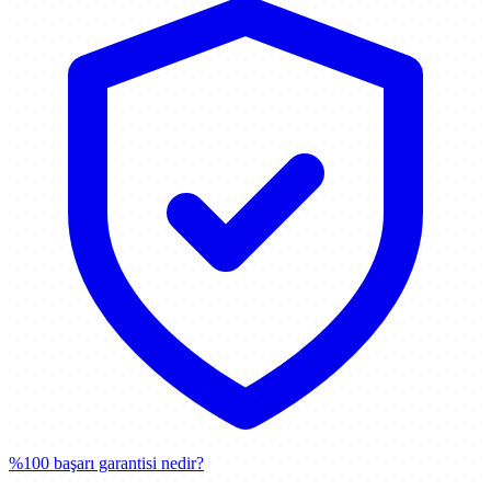
%100 başarı garantisi nedir?