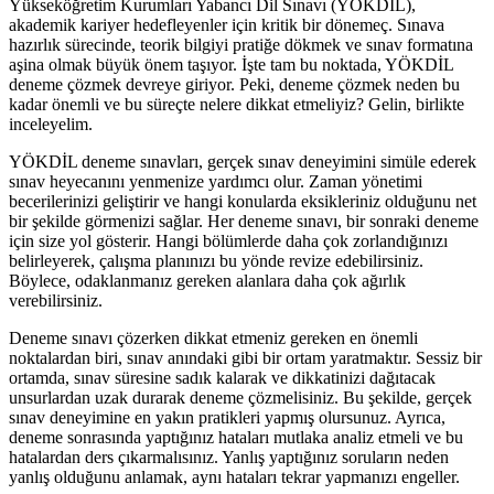
Yükseköğretim Kurumları Yabancı Dil Sınavı (YÖKDİL),
akademik kariyer hedefleyenler için kritik bir dönemeç. Sınava
hazırlık sürecinde, teorik bilgiyi pratiğe dökmek ve sınav formatına
aşina olmak büyük önem taşıyor. İşte tam bu noktada, YÖKDİL
deneme çözmek devreye giriyor. Peki, deneme çözmek neden bu
kadar önemli ve bu süreçte nelere dikkat etmeliyiz? Gelin, birlikte
inceleyelim.
YÖKDİL deneme sınavları, gerçek sınav deneyimini simüle ederek
sınav heyecanını yenmenize yardımcı olur. Zaman yönetimi
becerilerinizi geliştirir ve hangi konularda eksikleriniz olduğunu net
bir şekilde görmenizi sağlar. Her deneme sınavı, bir sonraki deneme
için size yol gösterir. Hangi bölümlerde daha çok zorlandığınızı
belirleyerek, çalışma planınızı bu yönde revize edebilirsiniz.
Böylece, odaklanmanız gereken alanlara daha çok ağırlık
verebilirsiniz.
Deneme sınavı çözerken dikkat etmeniz gereken en önemli
noktalardan biri, sınav anındaki gibi bir ortam yaratmaktır. Sessiz bir
ortamda, sınav süresine sadık kalarak ve dikkatinizi dağıtacak
unsurlardan uzak durarak deneme çözmelisiniz. Bu şekilde, gerçek
sınav deneyimine en yakın pratikleri yapmış olursunuz. Ayrıca,
deneme sonrasında yaptığınız hataları mutlaka analiz etmeli ve bu
hatalardan ders çıkarmalısınız. Yanlış yaptığınız soruların neden
yanlış olduğunu anlamak, aynı hataları tekrar yapmanızı engeller.