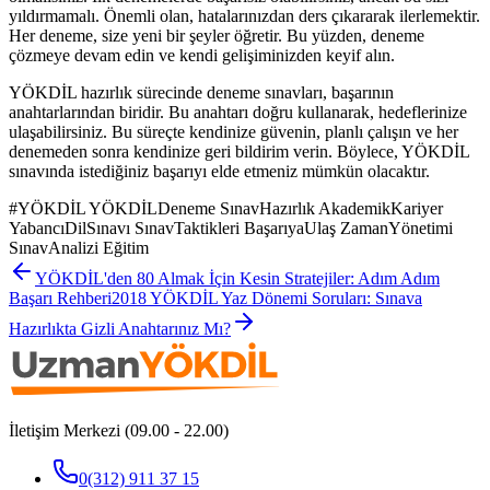
yıldırmamalı. Önemli olan, hatalarınızdan ders çıkararak ilerlemektir.
Her deneme, size yeni bir şeyler öğretir. Bu yüzden, deneme
çözmeye devam edin ve kendi gelişiminizden keyif alın.
YÖKDİL hazırlık sürecinde deneme sınavları, başarının
anahtarlarından biridir. Bu anahtarı doğru kullanarak, hedeflerinize
ulaşabilirsiniz. Bu süreçte kendinize güvenin, planlı çalışın ve her
denemeden sonra kendinize geri bildirim verin. Böylece, YÖKDİL
sınavında istediğiniz başarıyı elde etmeniz mümkün olacaktır.
#
YÖKDİL YÖKDİLDeneme SınavHazırlık AkademikKariyer
YabancıDilSınavı SınavTaktikleri BaşarıyaUlaş ZamanYönetimi
SınavAnalizi Eğitim
YÖKDİL'den 80 Almak İçin Kesin Stratejiler: Adım Adım
Başarı Rehberi
2018 YÖKDİL Yaz Dönemi Soruları: Sınava
Hazırlıkta Gizli Anahtarınız Mı?
İletişim Merkezi (09.00 - 22.00)
0(312) 911 37 15