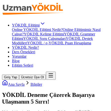
YÖKDİL Eğitimi
Online YÖKDİL Eğitimi Nedir?
Online Eğitimimiz Nasıl
Çalışır?
YÖKDİL Kelime Eğitimi
YÖKDİL Grammer
Eğitimi
YÖKDİL Soru Çalışmaları
YÖKDİL Destek
Modülleri
YÖKDİL / e-YÖKDİL Puan Hesaplama
YÖKDİL Nedir?
Ders Örnekleri
Yorumlar
Blog
Eğitim Setleri
Giriş Yap
Ücretsiz Üye Ol
Ana Sayfa
Bilgiler
YÖKDİL Deneme Çözerek Başarıya
Ulaşmanın 5 Sırrı!