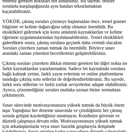
etmeniz gereken noktaları not almalısınız. Bu sayede, benzer
sorularla karşılaştığınızda aynı hataları tekrarlamaktan
kaçınabilirsiniz.
YÖKDİL çıkmış soruları çözmeye başlamadan önce, temel gramer
bilgisine ve kelime dağarcığına sahip olmanız önemlidir. Bu
eksiklikleri gidermek için konu anlatımlı kaynaklardan ve kelime
öğrenme uygulamalarından faydalanabilirsiniz. Temel eksiklikleri
giderdikten sonra, çıkmış sorulara geçmek daha verimli olacaktır.
Soruları çözerken zaman tutmak da önemlidir. Böylece sınav
anındaki zaman yönetimi becerilerinizi geliştirebilirsiniz.
Çıkmış soruları çözerken dikkat etmeniz gereken bir diğer nokta ise
farklı kaynaklardan yararlanmaktır. Sadece bir kaynaktaki sorulara
bağlı kalmak yerine, farklı yayın evlerinin ve online platformların
sunduğu çıkmış soru setlerini de değerlendirebilirsiniz. Bu sayede,
farklı soru stillerine ve farklı zorluk seviyelerine adapte olabilirsiniz.
Ayrıca, çözemediğiniz soruları mutlaka uzman birine sormaktan
çekinmeyin.
Sınav sürecinde motivasyonunuzu yüksek tutmak da büyük önem
taşır. Yaptığınız her deneme sınavında ve çözdüğünüz her çıkmış
soruda gelişim kaydettiğinizi unutmayın. Kendinize güvenin ve
düzenli çalışmaya devam edin. Motivasyonunuzu yüksek tutmak
için arkadaşlarınızla veya sınav hazırlık gruplarıyla iletişimde
kalabilirsiniz. Sınav gününe kadar yapacağınız düzenli çalışmalarla