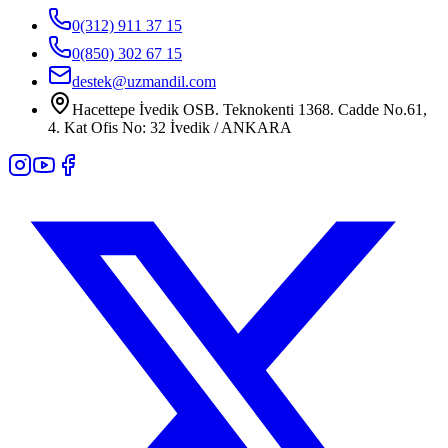
0(312) 911 37 15
0(850) 302 67 15
destek@uzmandil.com
Hacettepe İvedik OSB. Teknokenti 1368. Cadde No.61,
4. Kat Ofis No: 32 İvedik / ANKARA