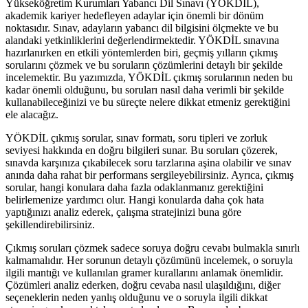
Yükseköğretim Kurumları Yabancı Dil Sınavı (YÖKDİL),
akademik kariyer hedefleyen adaylar için önemli bir dönüm
noktasıdır. Sınav, adayların yabancı dil bilgisini ölçmekte ve bu
alandaki yetkinliklerini değerlendirmektedir. YÖKDİL sınavına
hazırlanırken en etkili yöntemlerden biri, geçmiş yılların çıkmış
sorularını çözmek ve bu soruların çözümlerini detaylı bir şekilde
incelemektir. Bu yazımızda, YÖKDİL çıkmış sorularının neden bu
kadar önemli olduğunu, bu soruları nasıl daha verimli bir şekilde
kullanabileceğinizi ve bu süreçte nelere dikkat etmeniz gerektiğini
ele alacağız.
YÖKDİL çıkmış sorular, sınav formatı, soru tipleri ve zorluk
seviyesi hakkında en doğru bilgileri sunar. Bu soruları çözerek,
sınavda karşınıza çıkabilecek soru tarzlarına aşina olabilir ve sınav
anında daha rahat bir performans sergileyebilirsiniz. Ayrıca, çıkmış
sorular, hangi konulara daha fazla odaklanmanız gerektiğini
belirlemenize yardımcı olur. Hangi konularda daha çok hata
yaptığınızı analiz ederek, çalışma stratejinizi buna göre
şekillendirebilirsiniz.
Çıkmış soruları çözmek sadece soruya doğru cevabı bulmakla sınırlı
kalmamalıdır. Her sorunun detaylı çözümünü incelemek, o soruyla
ilgili mantığı ve kullanılan gramer kurallarını anlamak önemlidir.
Çözümleri analiz ederken, doğru cevaba nasıl ulaşıldığını, diğer
seçeneklerin neden yanlış olduğunu ve o soruyla ilgili dikkat