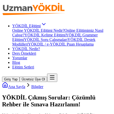
YÖKDİL Eğitimi
Online YÖKDİL Eğitimi Nedir?
Online Eğitimimiz Nasıl
Çalışır?
YÖKDİL Kelime Eğitimi
YÖKDİL Grammer
Eğitimi
YÖKDİL Soru Çalışmaları
YÖKDİL Destek
Modülleri
YÖKDİL / e-YÖKDİL Puan Hesaplama
YÖKDİL Nedir?
Ders Örnekleri
Yorumlar
Blog
Eğitim Setleri
Giriş Yap
Ücretsiz Üye Ol
Ana Sayfa
Bilgiler
YÖKDİL Çıkmış Sorular: Çözümlü
Rehber ile Sınava Hazırlanın!