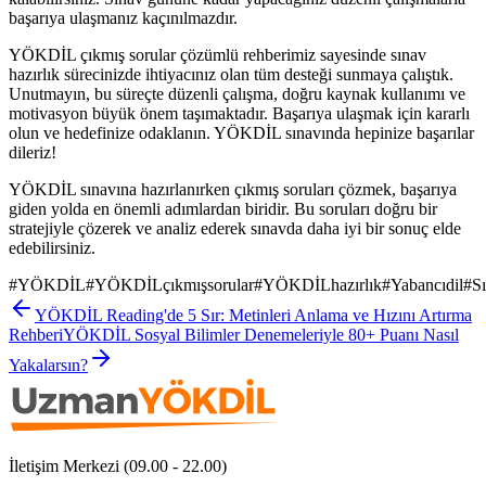
başarıya ulaşmanız kaçınılmazdır.
YÖKDİL çıkmış sorular çözümlü rehberimiz sayesinde sınav
hazırlık sürecinizde ihtiyacınız olan tüm desteği sunmaya çalıştık.
Unutmayın, bu süreçte düzenli çalışma, doğru kaynak kullanımı ve
motivasyon büyük önem taşımaktadır. Başarıya ulaşmak için kararlı
olun ve hedefinize odaklanın. YÖKDİL sınavında hepinize başarılar
dileriz!
YÖKDİL sınavına hazırlanırken çıkmış soruları çözmek, başarıya
giden yolda en önemli adımlardan biridir. Bu soruları doğru bir
stratejiyle çözerek ve analiz ederek sınavda daha iyi bir sonuç elde
edebilirsiniz.
#
YÖKDİL
#
YÖKDİLçıkmışsorular
#
YÖKDİLhazırlık
#
Yabancıdil
#
Sı
YÖKDİL Reading'de 5 Sır: Metinleri Anlama ve Hızını Artırma
Rehberi
YÖKDİL Sosyal Bilimler Denemeleriyle 80+ Puanı Nasıl
Yakalarsın?
İletişim Merkezi (09.00 - 22.00)