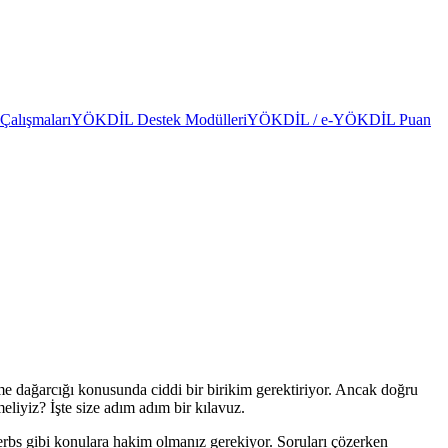
alışmaları
YÖKDİL Destek Modülleri
YÖKDİL / e-YÖKDİL Puan
me dağarcığı konusunda ciddi bir birikim gerektiriyor. Ancak doğru
eliyiz? İşte size adım adım bir kılavuz.
l verbs gibi konulara hakim olmanız gerekiyor. Soruları çözerken