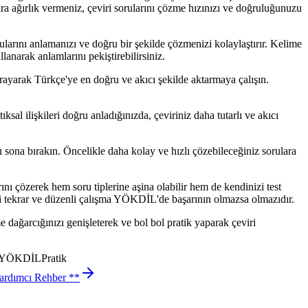
ara ağırlık vermeniz, çeviri sorularını çözme hızınızı ve doğruluğunuzu
larını anlamanızı ve doğru bir şekilde çözmenizi kolaylaştırır. Kelime
anarak anlamlarını pekiştirebilirsiniz.
ayarak Türkçe'ye en doğru ve akıcı şekilde aktarmaya çalışın.
sal ilişkileri doğru anladığınızda, çeviriniz daha tutarlı ve akıcı
 sona bırakın. Öncelikle daha kolay ve hızlı çözebileceğiniz sorulara
nı çözerek hem soru tiplerine aşina olabilir hem de kendinizi test
kli tekrar ve düzenli çalışma YÖKDİL'de başarının olmazsa olmazıdır.
me dağarcığınızı genişleterek ve bol bol pratik yaparak çeviri
i YÖKDİLPratik
ardımcı Rehber **