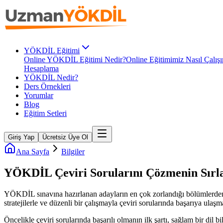
YÖKDİL Eğitimi
Online YÖKDİL Eğitimi Nedir?
Online Eğitimimiz Nasıl Çalışı
Hesaplama
YÖKDİL Nedir?
Ders Örnekleri
Yorumlar
Blog
Eğitim Setleri
Giriş Yap
Ücretsiz Üye Ol
Ana Sayfa
Bilgiler
YÖKDİL Çeviri Sorularını Çözmenin Sırl
YÖKDİL sınavına hazırlanan adayların en çok zorlandığı bölümlerden bi
stratejilerle ve düzenli bir çalışmayla çeviri sorularında başarıya ul
Öncelikle çeviri sorularında başarılı olmanın ilk şartı, sağlam bir dil 