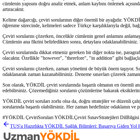
cümlenin yapısını doğru analiz etmek, anlam kaybını önlemek açısından 
artıracaktır.
Kelime dağarcığı, çeviri sorularının diğer önemli bir ayağıdır. YÖKDİ
öğrenme sürecinde, kelimeleri sadece Türkçe karşılıklarıyla değil, bağ
Çeviri sorularını çözerken, öncelikle cümlenin genel anlamını anlama
Cümlenin ana fikrini belirledikten sonra, detaylara odaklanabilirsin
Çeviri sorularında dikkat etmeniz gereken bir diğer nokta ise, paragraf 
olacaktır. Özellikle "however", "therefore", "in addition" gibi bağlaçl
Çeviri sorularını çözerken, zaman yönetimi de büyük önem taşıyor. Sına
odaklanarak zaman kazanabilirsiniz. Deneme sınavları çözerek zaman yön
Son olarak, YÖKDİL çeviri sorularında başarılı olmanın en önemli anaht
edebilirsiniz. Çözemediğiniz soruların çözümlerine bakarak eksiklerin
YÖKDİL çeviri soruları zorlu olsa da, doğru stratejiler ve düzenli çalış
sorularında başarılı olabilirsiniz. Her zaman hedefinize odaklanın ve 
#
YÖKDİL ÇeviriSoruları YÖKDİLÇeviri SınavStratejileri DilBilgi
TUS'a Hazırlıkta YÖKDİL Sağlık Bilimleri: Başarıya Giden Yol H