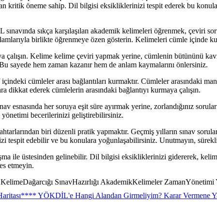
kritik öneme sahip. Dil bilgisi eksikliklerinizi tespit ederek bu konul
L sınavında sıkça karşılaşılan akademik kelimeleri öğrenmek, çeviri soru
lamlarıyla birlikte öğrenmeye özen gösterin. Kelimeleri cümle içinde kull
ya çalışın. Kelime kelime çeviri yapmak yerine, cümlenin bütününü kavr
iz. Bu sayede hem zaman kazanır hem de anlam kaymalarını önlersiniz.
içindeki cümleler arası bağlantıları kurmaktır. Cümleler arasındaki mantık
ara dikkat ederek cümlelerin arasındaki bağlantıyı kurmaya çalışın.
v esnasında her soruya eşit süre ayırmak yerine, zorlandığınız soruları
etimi becerilerinizi geliştirebilirsiniz.
arlarından biri düzenli pratik yapmaktır. Geçmiş yılların sınav soruları
izi tespit edebilir ve bu konulara yoğunlaşabilirsiniz. Unutmayın, süre
ma ile üstesinden gelinebilir. Dil bilgisi eksikliklerinizi gidererek, keli
pes etmeyin.
si KelimeDağarcığı SınavHazırlığı AkademikKelimeler ZamanYönetim
aritası
**** YÖKDİL'e Hangi Alandan Girmeliyim? Karar Vermene Y