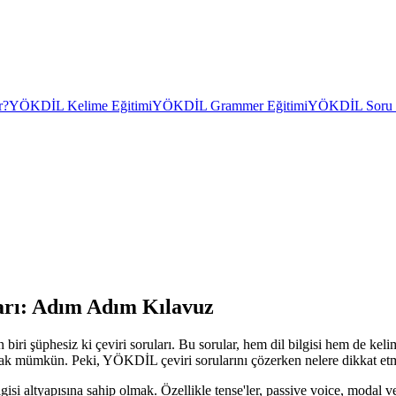
r?
YÖKDİL Kelime Eğitimi
YÖKDİL Grammer Eğitimi
YÖKDİL Soru Ç
arı: Adım Adım Kılavuz
ri şüphesiz ki çeviri soruları. Bu sorular, hem dil bilgisi hem de keli
aşmak mümkün. Peki, YÖKDİL çeviri sorularını çözerken nelere dikkat etm
bilgisi altyapısına sahip olmak. Özellikle tense'ler, passive voice, moda