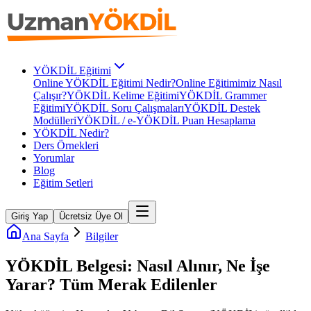
YÖKDİL Eğitimi
Online YÖKDİL Eğitimi Nedir?
Online Eğitimimiz Nasıl
Çalışır?
YÖKDİL Kelime Eğitimi
YÖKDİL Grammer
Eğitimi
YÖKDİL Soru Çalışmaları
YÖKDİL Destek
Modülleri
YÖKDİL / e-YÖKDİL Puan Hesaplama
YÖKDİL Nedir?
Ders Örnekleri
Yorumlar
Blog
Eğitim Setleri
Giriş Yap
Ücretsiz Üye Ol
Ana Sayfa
Bilgiler
YÖKDİL Belgesi: Nasıl Alınır, Ne İşe
Yarar? Tüm Merak Edilenler