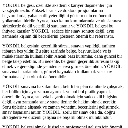
YÖKDİL belgesi, özellikle akademik kariyer düşünenler için
vazgeçilmezdir. Yüksek lisans ve doktora programlarına
başvurularda, yabancı dil yeterliliğini göstermenin en önemli
yollarından biridir. Ayrıca, bazı kamu kurumlarında ve uluslararası
şirketlerde de dil yeterliliği şartı aranır ve YÖKDİL belgesi bu
ihtiyacı karşılar. YÖKDİL, sadece bir sınav sonucu değil, aynı
zamanda kişinin dil becerilerini gösteren önemli bir referanstır.
YÖKDİL belgesinin geçerlilik süresi, sınavın yapıldığı tarihten
itibaren beş yıldır. Bu süre zarfında belge, başvurularda ve iş
mülakatlarında kullanılabilir. Ancak bazı kurumlar, daha güncel bir
belge talep edebilir. Bu nedenle, belgenin geçerlilik süresini takip
etmek ve gerektiğinde yeniden sınava girmek önemlidir. YÖKDİL
sınavına hazırlanırken, güncel kaynakları kullanmak ve sınav
formatına aşina olmak da önemlidir.
YÖKDİL sınavına hazırlanırken, belirli bir plan dahilinde çalışmak,
her bölüm için ayrı zaman ayırmak ve bol bol pratik yapmak
önemlidir. Ayrıca, sınavda başarılı olmak için sadece dil bilgisine
değil, aynı zamanda sınav stratejilerine de hakim olmak gerekir.
Soru tiplerine alışmak ve zaman yönetimi becerilerini geliştirmek,
sınav başarısını artırır. YÖKDİL, zorlu bir sınav olsa da, doğru
stratejilerle ve düzenli çalışma ile başarılı olmak mümkündür.
YÖKDİL belgesi almak, kişisel ve profesyonel gelişim için önemli