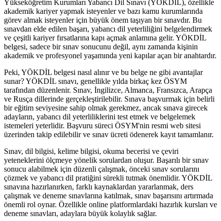
Yükseköğretim Kurumları Yabancı Dil Sınavı (YÖKDİL), özellikle
akademik kariyer yapmak isteyenler ve bazı kamu kurumlarında
görev almak isteyenler için büyük önem taşıyan bir sınavdır. Bu
sınavdan elde edilen başarı, yabancı dil yeterliliğini belgelendirmek
ve çeşitli kariyer fırsatlarına kapı açmak anlamına gelir. YÖKDİL
belgesi, sadece bir sınav sonucunu değil, aynı zamanda kişinin
akademik ve profesyonel yaşamında yeni kapılar açan bir anahtardır.
Peki, YÖKDİL belgesi nasıl alınır ve bu belge ne gibi avantajlar
sunar? YÖKDİL sınavı, genellikle yılda birkaç kez ÖSYM
tarafından düzenlenir. Sınav, İngilizce, Almanca, Fransızca, Arapça
ve Rusça dillerinde gerçekleştirilebilir. Sınava başvurmak için belirli
bir eğitim seviyesine sahip olmak gerekmez, ancak sınava girecek
adayların, yabancı dil yeterliliklerini test etmek ve belgelemek
istemeleri yeterlidir. Başvuru süreci ÖSYM'nin resmi web sitesi
üzerinden takip edilebilir ve sınav ücreti ödenerek kayıt tamamlanır.
Sınav, dil bilgisi, kelime bilgisi, okuma becerisi ve çeviri
yeteneklerini ölçmeye yönelik sorulardan oluşur. Başarılı bir sınav
sonucu alabilmek için düzenli çalışmak, önceki sınav sorularını
çözmek ve yabancı dil pratiğini sürekli tutmak önemlidir. YÖKDİL
sınavına hazırlanırken, farklı kaynaklardan yararlanmak, ders
çalışmak ve deneme sınavlarına katılmak, sınav başarısını artırmada
önemli rol oynar. Özellikle online platformlardaki hazırlık kursları ve
deneme sınavları, adaylara büyük kolaylık sağlar.