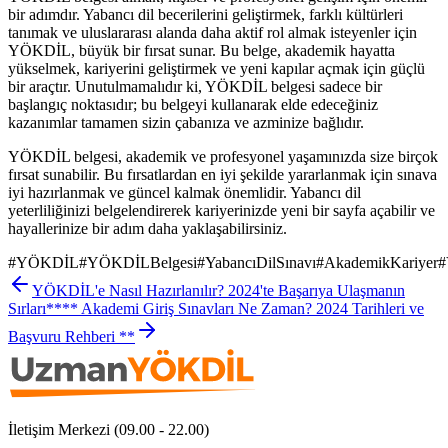
bir adımdır. Yabancı dil becerilerini geliştirmek, farklı kültürleri
tanımak ve uluslararası alanda daha aktif rol almak isteyenler için
YÖKDİL, büyük bir fırsat sunar. Bu belge, akademik hayatta
yükselmek, kariyerini geliştirmek ve yeni kapılar açmak için güçlü
bir araçtır. Unutulmamalıdır ki, YÖKDİL belgesi sadece bir
başlangıç noktasıdır; bu belgeyi kullanarak elde edeceğiniz
kazanımlar tamamen sizin çabanıza ve azminize bağlıdır.
YÖKDİL belgesi, akademik ve profesyonel yaşamınızda size birçok
fırsat sunabilir. Bu fırsatlardan en iyi şekilde yararlanmak için sınava
iyi hazırlanmak ve güncel kalmak önemlidir. Yabancı dil
yeterliliğinizi belgelendirerek kariyerinizde yeni bir sayfa açabilir ve
hayallerinize bir adım daha yaklaşabilirsiniz.
#
YÖKDİL
#
YÖKDİLBelgesi
#
YabancıDilSınavı
#
AkademikKariyer
#
YÖKDİL'e Nasıl Hazırlanılır? 2024'te Başarıya Ulaşmanın
Sırları
**** Akademi Giriş Sınavları Ne Zaman? 2024 Tarihleri ve
Başvuru Rehberi **
İletişim Merkezi (09.00 - 22.00)