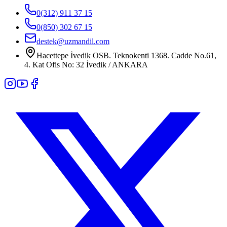
0(312) 911 37 15
0(850) 302 67 15
destek@uzmandil.com
Hacettepe İvedik OSB. Teknokenti 1368. Cadde No.61,
4. Kat Ofis No: 32 İvedik / ANKARA