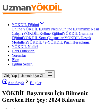
YÖKDİL Eğitimi
Online YÖKDİL Eğitimi Nedir?
Online Eğitimimiz Nasıl
Çalışır?
YÖKDİL Kelime Eğitimi
YÖKDİL Grammer
Eğitimi
YÖKDİL Soru Çalışmaları
YÖKDİL Destek
Modülleri
YÖKDİL / e-YÖKDİL Puan Hesaplama
YÖKDİL Nedir?
Ders Örnekleri
Yorumlar
Blog
Eğitim Setleri
Giriş Yap
Ücretsiz Üye Ol
Ana Sayfa
Bilgiler
YÖKDİL Başvurusu İçin Bilmeniz
Gereken Her Şey: 2024 Kılavuzu