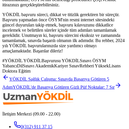
itirazınızı gerçekleştirebilirsiniz.
YÖKDİL başvuru süreci, dikkat ve titizlik gerektiren bir süreçtir.
Başvuru yapmadan önce ÖSYM'nin resmi internet sitesindeki
güncel duyuruları takip etmek, başvuru kılavuzunu dikkatlice
incelemek ve belirtilen süreler içinde tüm adımları tamamlamak
gereklidir. Unutmayın ki, başvuru sürecini eksiksiz ve zamanında
tamamlamak, sınavda başarılı olmanın ilk adımıdır. Bu rehber, 2024
yılı YÖKDİL başvurularınızda size yardımcı olmayı
amaçlamaktadır. Başarılar dileriz!
#
YÖKDİL YÖKDİLBaşvurusu YÖKDİLSınavı ÖSYM
YabancıDilSınavı AkademikKariyer SınavRehberi YüksekLisans
Doktora Eğitim
YÖKDİL Sağlık Çalışma: Sınavda Başarıya Götüren 5
Adım
YÖKDİL'de Başarıya Götüren Gizli Püf Noktalar: 7 Sır
İletişim Merkezi (09.00 - 22.00)
0(312) 911 37 15