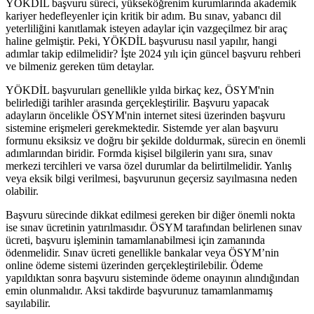
YÖKDİL başvuru süreci, yükseköğrenim kurumlarında akademik
kariyer hedefleyenler için kritik bir adım. Bu sınav, yabancı dil
yeterliliğini kanıtlamak isteyen adaylar için vazgeçilmez bir araç
haline gelmiştir. Peki, YÖKDİL başvurusu nasıl yapılır, hangi
adımlar takip edilmelidir? İşte 2024 yılı için güncel başvuru rehberi
ve bilmeniz gereken tüm detaylar.
YÖKDİL başvuruları genellikle yılda birkaç kez, ÖSYM'nin
belirlediği tarihler arasında gerçekleştirilir. Başvuru yapacak
adayların öncelikle ÖSYM'nin internet sitesi üzerinden başvuru
sistemine erişmeleri gerekmektedir. Sistemde yer alan başvuru
formunu eksiksiz ve doğru bir şekilde doldurmak, sürecin en önemli
adımlarından biridir. Formda kişisel bilgilerin yanı sıra, sınav
merkezi tercihleri ve varsa özel durumlar da belirtilmelidir. Yanlış
veya eksik bilgi verilmesi, başvurunun geçersiz sayılmasına neden
olabilir.
Başvuru sürecinde dikkat edilmesi gereken bir diğer önemli nokta
ise sınav ücretinin yatırılmasıdır. ÖSYM tarafından belirlenen sınav
ücreti, başvuru işleminin tamamlanabilmesi için zamanında
ödenmelidir. Sınav ücreti genellikle bankalar veya ÖSYM’nin
online ödeme sistemi üzerinden gerçekleştirilebilir. Ödeme
yapıldıktan sonra başvuru sisteminde ödeme onayının alındığından
emin olunmalıdır. Aksi takdirde başvurunuz tamamlanmamış
sayılabilir.