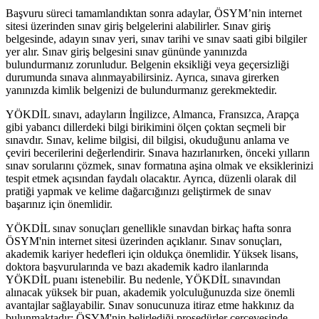
Başvuru süreci tamamlandıktan sonra adaylar, ÖSYM’nin internet
sitesi üzerinden sınav giriş belgelerini alabilirler. Sınav giriş
belgesinde, adayın sınav yeri, sınav tarihi ve sınav saati gibi bilgiler
yer alır. Sınav giriş belgesini sınav gününde yanınızda
bulundurmanız zorunludur. Belgenin eksikliği veya geçersizliği
durumunda sınava alınmayabilirsiniz. Ayrıca, sınava girerken
yanınızda kimlik belgenizi de bulundurmanız gerekmektedir.
YÖKDİL sınavı, adayların İngilizce, Almanca, Fransızca, Arapça
gibi yabancı dillerdeki bilgi birikimini ölçen çoktan seçmeli bir
sınavdır. Sınav, kelime bilgisi, dil bilgisi, okuduğunu anlama ve
çeviri becerilerini değerlendirir. Sınava hazırlanırken, önceki yılların
sınav sorularını çözmek, sınav formatına aşina olmak ve eksiklerinizi
tespit etmek açısından faydalı olacaktır. Ayrıca, düzenli olarak dil
pratiği yapmak ve kelime dağarcığınızı geliştirmek de sınav
başarınız için önemlidir.
YÖKDİL sınav sonuçları genellikle sınavdan birkaç hafta sonra
ÖSYM'nin internet sitesi üzerinden açıklanır. Sınav sonuçları,
akademik kariyer hedefleri için oldukça önemlidir. Yüksek lisans,
doktora başvurularında ve bazı akademik kadro ilanlarında
YÖKDİL puanı istenebilir. Bu nedenle, YÖKDİL sınavından
alınacak yüksek bir puan, akademik yolculuğunuzda size önemli
avantajlar sağlayabilir. Sınav sonucunuza itiraz etme hakkınız da
bulunmaktadır; ÖSYM'nin belirlediği prosedürler çerçevesinde