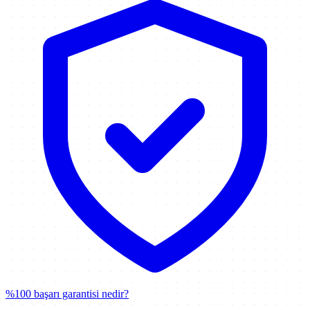
%100 başarı garantisi nedir?