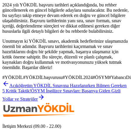
2024 yılı YÖKDİL başvuru tarihleri açıklandığında, bu rehber
güncellenerek en güncel bilgilerle adaylara sunulacaktır. Bu nedenle,
bu sayfayı takip etmeye devam ederek en doğru ve güncel bilgilere
ulaşabilirsiniz. Başvuru tarihlerinin yanı sıra, sınav formatı, sınav
içeriği, değerlendirme süreçleri ve dikkat edilmesi gereken diğer
hususlarla ilgili detaylı bilgileri de bu rehberde bulabilirsiniz.
Unutmayın ki YÖKDİL sınavı, akademik hedeflerinize ulaşmanızda
önemli bir adımdır. Başvuru tarihlerini kaçırmamak ve sınav
hazırlıklarını doğru bir şekilde yapmak, başarıya ulaşmanız için
kritik öneme sahiptir. Bu süreçte, düzenli ve planlı çalışmak,
kaynakları doğru kullanmak ve motivasyonunuzu yüksek tutmak
önemlidir. Başarılar dileriz!
#
YÖKDİL
#
YÖKDİLbaşvurusu
#
YÖKDİL2024
#
ÖSYM
#
YabancıDi
Açıköğretim YÖKDİL Sınavına Hazırlanırken Bilmen Gereken
5 Kritik Taktik!
ÖSYM İngilizce Sınavları: Başarıya Giden Gizli
Yollar ve Stratejiler
İletişim Merkezi (09.00 - 22.00)