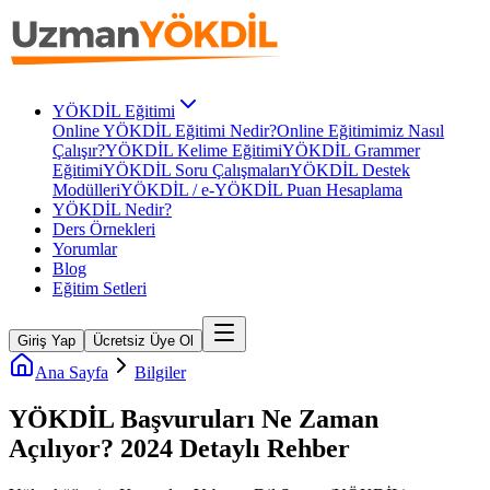
YÖKDİL Eğitimi
Online YÖKDİL Eğitimi Nedir?
Online Eğitimimiz Nasıl
Çalışır?
YÖKDİL Kelime Eğitimi
YÖKDİL Grammer
Eğitimi
YÖKDİL Soru Çalışmaları
YÖKDİL Destek
Modülleri
YÖKDİL / e-YÖKDİL Puan Hesaplama
YÖKDİL Nedir?
Ders Örnekleri
Yorumlar
Blog
Eğitim Setleri
Giriş Yap
Ücretsiz Üye Ol
Ana Sayfa
Bilgiler
YÖKDİL Başvuruları Ne Zaman
Açılıyor? 2024 Detaylı Rehber