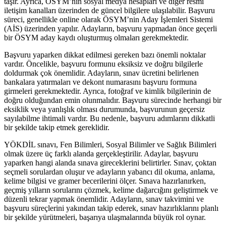
taşır. Ayrıca, ÖSYM’nin sosyal medya hesapları ve diğer resmi
iletişim kanalları üzerinden de güncel bilgilere ulaşılabilir. Başvuru
süreci, genellikle online olarak ÖSYM’nin Aday İşlemleri Sistemi
(AİS) üzerinden yapılır. Adayların, başvuru yapmadan önce geçerli
bir ÖSYM aday kaydı oluşturmuş olmaları gerekmektedir.
Başvuru yaparken dikkat edilmesi gereken bazı önemli noktalar
vardır. Öncelikle, başvuru formunu eksiksiz ve doğru bilgilerle
doldurmak çok önemlidir. Adayların, sınav ücretini belirlenen
bankalara yatırmaları ve dekont numarasını başvuru formuna
girmeleri gerekmektedir. Ayrıca, fotoğraf ve kimlik bilgilerinin de
doğru olduğundan emin olunmalıdır. Başvuru sürecinde herhangi bir
eksiklik veya yanlışlık olması durumunda, başvurunun geçersiz
sayılabilme ihtimali vardır. Bu nedenle, başvuru adımlarını dikkatli
bir şekilde takip etmek gereklidir.
YÖKDİL sınavı, Fen Bilimleri, Sosyal Bilimler ve Sağlık Bilimleri
olmak üzere üç farklı alanda gerçekleştirilir. Adaylar, başvuru
yaparken hangi alanda sınava gireceklerini belirtirler. Sınav, çoktan
seçmeli sorulardan oluşur ve adayların yabancı dil okuma, anlama,
kelime bilgisi ve gramer becerilerini ölçer. Sınava hazırlanırken,
geçmiş yılların sorularını çözmek, kelime dağarcığını geliştirmek ve
düzenli tekrar yapmak önemlidir. Adayların, sınav takvimini ve
başvuru süreçlerini yakından takip ederek, sınav hazırlıklarını planlı
bir şekilde yürütmeleri, başarıya ulaşmalarında büyük rol oynar.