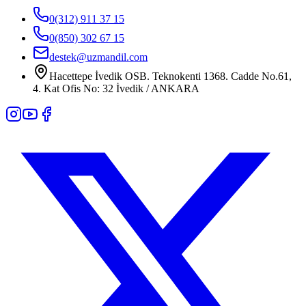
0(312) 911 37 15
0(850) 302 67 15
destek@uzmandil.com
Hacettepe İvedik OSB. Teknokenti 1368. Cadde No.61,
4. Kat Ofis No: 32 İvedik / ANKARA