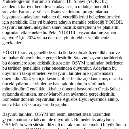
Yükseköğretim Kurumları Yabancı Dil Sınavı (YÖKDİL),
akademik kariyer hedefleyen adaylar için oldukça önemli bir
sınavdır. Bu sınav, yüksek lisans ve doktora programlarına
başvuracak adayların yabancı dil yeterliliklerini belgelendirmeleri
için gereklidir. Her yıl binlerce adayın merakla beklediği YÖKDİL
başvuru tarihleri, adayların sınav hazırlık süreçlerini ve planlarını
doğrudan etkilemektedir. Peki, YÖKDİL başvuruları ne zaman
açılıyor? İşte 2024 yılına dair detaylı bir rehber ve bilmeniz
gerekenler.
YÖKDİL sınavı, genellikle yılda iki kez olmak üzere ilkbahar ve
sonbahar dönemlerinde gerçekleştirilir. Sınavın başvuru tarihleri de
bu dönemlere göre değişiklik gösterir. ÖSYM tarafından belirlenen
bu tarihler, genellikle aylar öncesinden duyurulur. Adayların bu
duyuruları takip etmeleri ve başvuru tarihlerini kaçırmamaları
önemlidir. 2024 yılı için kesin tarihler henüz açıklanmamış olsa da,
önceki yılların takvimlerine bakarak bir tahmin yürütmek
mümkündür. Genellikle ilkbahar dönemi başvuruları Ocak-Şubat
aylarında alınırken, sınav Mart-Nisan aylarında gerçekleştirilir.
Sonbahar dönemi başvuruları ise Ağustos-Eylül aylarında alınıp,
sınav Ekim-Kasım aylarında yapılır.
Başvuru tarihleri, ÖSYM’nin resmi internet sitesi üzerinden
yayınlanan sınav takvimi ile duyurulur. Bu nedenle, adayların
ÖSYM’nin web sitesini düzenli olarak kontrol etmeleri büyük önem