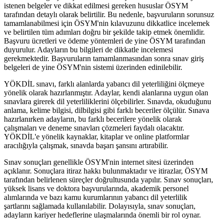
istenen belgeler ve dikkat edilmesi gereken hususlar ÖSYM
tarafından detaylı olarak belirtilir. Bu nedenle, başvuruların sorunsuz
tamamlanabilmesi için ÖSYM'nin kılavuzunu dikkatlice incelemek
ve belirtilen tüm adımları doğru bir şekilde takip etmek önemlidir.
Başvuru ücretleri ve ödeme yöntemleri de yine ÖSYM tarafından
duyurulur. Adayların bu bilgileri de dikkatle incelemesi
gerekmektedir. Başvuruların tamamlanmasından sonra sınav giriş
belgeleri de yine ÖSYM'nin sistemi üzerinden edinilebilir.
YÖKDİL sınavı, farklı alanlarda yabancı dil yeterliliğini ölçmeye
yönelik olarak hazırlanmıştır. Adaylar, kendi alanlarına uygun olan
sınavlara girerek dil yeterliliklerini ölçebilirler. Sınavda, okuduğunu
anlama, kelime bilgisi, dilbilgisi gibi farklı beceriler ölçülür. Sınava
hazırlanırken adayların, bu farklı becerilere yönelik olarak
çalışmaları ve deneme sınavları çözmeleri faydalı olacaktır.
YÖKDİL'e yönelik kaynaklar, kitaplar ve online platformlar
aracılığıyla çalışmak, sınavda başarı şansını artırabilir.
Sınav sonuçları genellikle ÖSYM'nin internet sitesi üzerinden
açıklanır. Sonuçlara itiraz hakkı bulunmaktadır ve itirazlar, ÖSYM
tarafından belirlenen süreçler doğrultusunda yapılır. Sınav sonuçları,
yüksek lisans ve doktora başvurularında, akademik personel
alımlarında ve bazı kamu kurumlarının yabancı dil yeterlilik
şartlarını sağlamada kullanılabilir. Dolayısıyla, sınav sonuçları,
adayların kariyer hedeflerine ulaşmalarında önemli bir rol oynar.