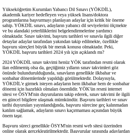
Yükseköğretim Kurumları Yabancı Dil Sınavı (YÖKDİL),
akademik kariyer hedefleyen veya yüksek lisans/doktora
programlarına başvurmayı planlayan adaylar için kritik bir öneme
sahip. YÖKDİL sınavı, adayların yabancı dil seviyelerini ölçmekte
ve bu alandaki yeterliliklerini belgelendirmelerine yardımcı
olmaktadır. Sınav takvimi, başvuru tarihleri ve sınavla ilgili diğer
detaylar adaylar tarafından yakından takip edilmekte, özellikle
başvuru süreçleri büyük bir merak konusu olmaktadır. Peki,
YÖKDİL başvuru tarihleri 2024 yılı için açıklandı mı?
2024 YÖKDİL sınav takvimi henüz YÖK tarafından resmi olarak
ilan edilmemiş olsa da, geçtiğimiz yılların sınav takvimleri göz
önünde bulundurulduğunda, sınavların genellikle ilkbahar ve
sonbahar dönemlerinde yapıldığı görülmektedir. Dolayısıyla,
YÖKDİL'e girmek isteyen adayların hem ilkbahar hem de sonbahar
dönemi için hazırlıklı olmaları önemlidir. YÖK'ün resmi internet
sitesi ve ÖSYM'nin duyurularını takip ederek, sınav takvimi ile ilgili
en güncel bilgilere ulaşmak mümkündür. Başvuru tarihleri ve sınav
tarihi duyuruları yayınlandığında, başvuru sürecine geç kalınmadan
katılım sağlamak, adayların sınavı kaçırmaması açısından büyük
önem taşır.
Başvuru süreci genellikle ÖSYM'nin resmi web sitesi üzerinden
online olarak gerçekleştirilmektedir. Başvurular sırasında adaylardan