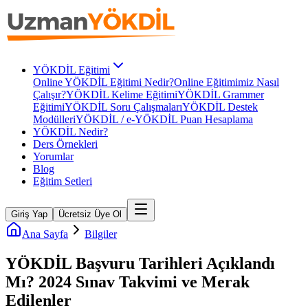
YÖKDİL Eğitimi
Online YÖKDİL Eğitimi Nedir?
Online Eğitimimiz Nasıl
Çalışır?
YÖKDİL Kelime Eğitimi
YÖKDİL Grammer
Eğitimi
YÖKDİL Soru Çalışmaları
YÖKDİL Destek
Modülleri
YÖKDİL / e-YÖKDİL Puan Hesaplama
YÖKDİL Nedir?
Ders Örnekleri
Yorumlar
Blog
Eğitim Setleri
Giriş Yap
Ücretsiz Üye Ol
Ana Sayfa
Bilgiler
YÖKDİL Başvuru Tarihleri Açıklandı
Mı? 2024 Sınav Takvimi ve Merak
Edilenler