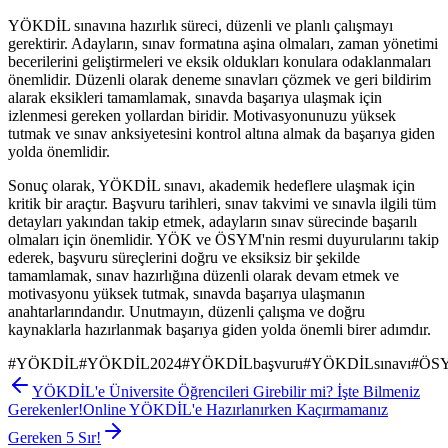
YÖKDİL sınavına hazırlık süreci, düzenli ve planlı çalışmayı
gerektirir. Adayların, sınav formatına aşina olmaları, zaman yönetimi
becerilerini geliştirmeleri ve eksik oldukları konulara odaklanmaları
önemlidir. Düzenli olarak deneme sınavları çözmek ve geri bildirim
alarak eksikleri tamamlamak, sınavda başarıya ulaşmak için
izlenmesi gereken yollardan biridir. Motivasyonunuzu yüksek
tutmak ve sınav anksiyetesini kontrol altına almak da başarıya giden
yolda önemlidir.
Sonuç olarak, YÖKDİL sınavı, akademik hedeflere ulaşmak için
kritik bir araçtır. Başvuru tarihleri, sınav takvimi ve sınavla ilgili tüm
detayları yakından takip etmek, adayların sınav sürecinde başarılı
olmaları için önemlidir. YÖK ve ÖSYM'nin resmi duyurularını takip
ederek, başvuru süreçlerini doğru ve eksiksiz bir şekilde
tamamlamak, sınav hazırlığına düzenli olarak devam etmek ve
motivasyonu yüksek tutmak, sınavda başarıya ulaşmanın
anahtarlarındandır. Unutmayın, düzenli çalışma ve doğru
kaynaklarla hazırlanmak başarıya giden yolda önemli birer adımdır.
#
YÖKDİL
#
YÖKDİL2024
#
YÖKDİLbaşvuru
#
YÖKDİLsınavı
#
ÖS
YÖKDİL'e Üniversite Öğrencileri Girebilir mi? İşte Bilmeniz
Gerekenler!
Online YÖKDİL'e Hazırlanırken Kaçırmamanız
Gereken 5 Sır!