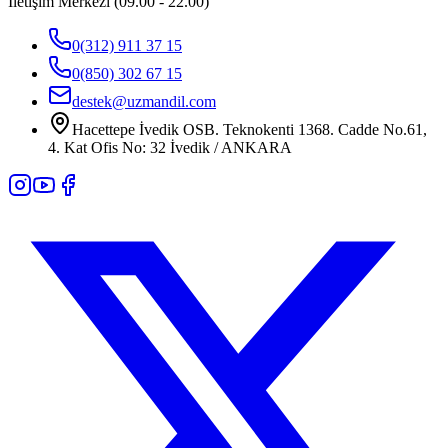
İletişim Merkezi (09.00 - 22.00)
0(312) 911 37 15
0(850) 302 67 15
destek@uzmandil.com
Hacettepe İvedik OSB. Teknokenti 1368. Cadde No.61,
4. Kat Ofis No: 32 İvedik / ANKARA