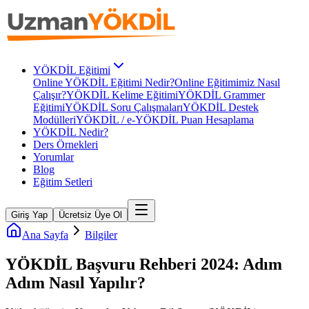
YÖKDİL Eğitimi
Online YÖKDİL Eğitimi Nedir?
Online Eğitimimiz Nasıl
Çalışır?
YÖKDİL Kelime Eğitimi
YÖKDİL Grammer
Eğitimi
YÖKDİL Soru Çalışmaları
YÖKDİL Destek
Modülleri
YÖKDİL / e-YÖKDİL Puan Hesaplama
YÖKDİL Nedir?
Ders Örnekleri
Yorumlar
Blog
Eğitim Setleri
Giriş Yap
Ücretsiz Üye Ol
Ana Sayfa
Bilgiler
YÖKDİL Başvuru Rehberi 2024: Adım
Adım Nasıl Yapılır?