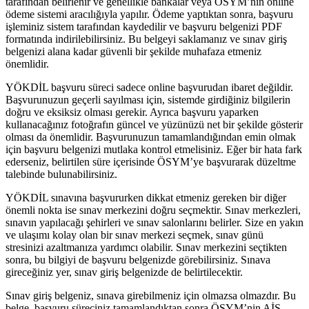
tarafından belirlenir ve genellikle bankalar veya ÖSYM’nin online
ödeme sistemi aracılığıyla yapılır. Ödeme yaptıktan sonra, başvuru
işleminiz sistem tarafından kaydedilir ve başvuru belgenizi PDF
formatında indirilebilirsiniz. Bu belgeyi saklamanız ve sınav giriş
belgenizi alana kadar güvenli bir şekilde muhafaza etmeniz
önemlidir.
YÖKDİL başvuru süreci sadece online başvurudan ibaret değildir.
Başvurunuzun geçerli sayılması için, sistemde girdiğiniz bilgilerin
doğru ve eksiksiz olması gerekir. Ayrıca başvuru yaparken
kullanacağınız fotoğrafın güncel ve yüzünüzü net bir şekilde gösterir
olması da önemlidir. Başvurunuzun tamamlandığından emin olmak
için başvuru belgenizi mutlaka kontrol etmelisiniz. Eğer bir hata fark
ederseniz, belirtilen süre içerisinde ÖSYM’ye başvurarak düzeltme
talebinde bulunabilirsiniz.
YÖKDİL sınavına başvururken dikkat etmeniz gereken bir diğer
önemli nokta ise sınav merkezini doğru seçmektir. Sınav merkezleri,
sınavın yapılacağı şehirleri ve sınav salonlarını belirler. Size en yakın
ve ulaşımı kolay olan bir sınav merkezi seçmek, sınav günü
stresinizi azaltmanıza yardımcı olabilir. Sınav merkezini seçtikten
sonra, bu bilgiyi de başvuru belgenizde görebilirsiniz. Sınava
gireceğiniz yer, sınav giriş belgenizde de belirtilecektir.
Sınav giriş belgeniz, sınava girebilmeniz için olmazsa olmazdır. Bu
belge, başvuru süreciniz tamamlandıktan sonra ÖSYM’nin AİS