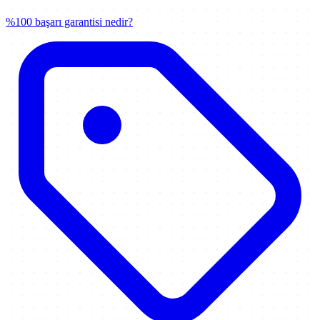
%100 başarı garantisi nedir?