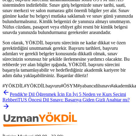
sisteminden indirilebilir. Sınav giriş belgenizde sınav tarihi, saati,
sınav merkezi ve salon numarası gibi önemli bilgiler yer alır. Sınav
gününe kadar bu belgeyi mutlaka saklamalı ve sınav günü yanınızda
bulundurmalısınız. Kimlik belgenizi de yanınıza almayı unutmayın.
Nüfus cüzdanı, pasaport veya ehliyet gibi resmi bir kimlik belgesi
sınavda yanınızda bulundurmanız gerekenler arasındadır.
Son olarak, YÖKDİL başvuru sürecinin ne kadar dikkat ve özen
gerektirdiğini unutmamak gerekir. Başvuru tarihleri, başvuru
adımları ve gerekli belgeler konusunda dikkatli olmak, sınav
sürecinizin sorunsuz bir şekilde ilerlemesine yardımcı olacaktır. Bu
rehberde yer alan bilgiler ışığında, YÖKDİL başvuru sürecini
başarıyla tamamlayabilir ve hedeflediğiniz akademik kariyere bir
adım daha yaklaşabilirsiniz. Başarılar dileriz!
#
YÖKDİL
#
YÖKDİLbaşvuru
#
ÖSYM
#
yabancıdilsınavı
#
akademikka
Pendik'te Dil Öğrenmek İçin En İyi 5 Neden ve Kurs Seçimi
Rehberi
TUS Öncesi Dil Sınavı: Başarıya Giden Gizli Anahtar mı?