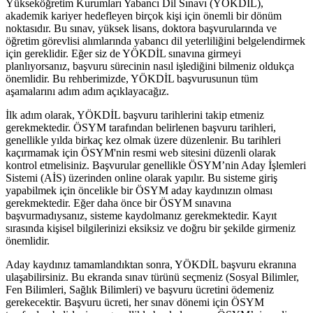
Yükseköğretim Kurumları Yabancı Dil Sınavı (YÖKDİL),
akademik kariyer hedefleyen birçok kişi için önemli bir dönüm
noktasıdır. Bu sınav, yüksek lisans, doktora başvurularında ve
öğretim görevlisi alımlarında yabancı dil yeterliliğini belgelendirmek
için gereklidir. Eğer siz de YÖKDİL sınavına girmeyi
planlıyorsanız, başvuru sürecinin nasıl işlediğini bilmeniz oldukça
önemlidir. Bu rehberimizde, YÖKDİL başvurusunun tüm
aşamalarını adım adım açıklayacağız.
İlk adım olarak, YÖKDİL başvuru tarihlerini takip etmeniz
gerekmektedir. ÖSYM tarafından belirlenen başvuru tarihleri,
genellikle yılda birkaç kez olmak üzere düzenlenir. Bu tarihleri
kaçırmamak için ÖSYM'nin resmi web sitesini düzenli olarak
kontrol etmelisiniz. Başvurular genellikle ÖSYM’nin Aday İşlemleri
Sistemi (AİS) üzerinden online olarak yapılır. Bu sisteme giriş
yapabilmek için öncelikle bir ÖSYM aday kaydınızın olması
gerekmektedir. Eğer daha önce bir ÖSYM sınavına
başvurmadıysanız, sisteme kaydolmanız gerekmektedir. Kayıt
sırasında kişisel bilgilerinizi eksiksiz ve doğru bir şekilde girmeniz
önemlidir.
Aday kaydınız tamamlandıktan sonra, YÖKDİL başvuru ekranına
ulaşabilirsiniz. Bu ekranda sınav türünü seçmeniz (Sosyal Bilimler,
Fen Bilimleri, Sağlık Bilimleri) ve başvuru ücretini ödemeniz
gerekecektir. Başvuru ücreti, her sınav dönemi için ÖSYM