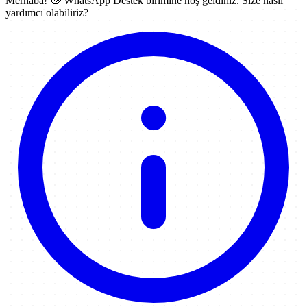
Merhaba! 👋
WhatsApp Destek
birimine hoş geldiniz. Size nasıl
yardımcı olabiliriz?