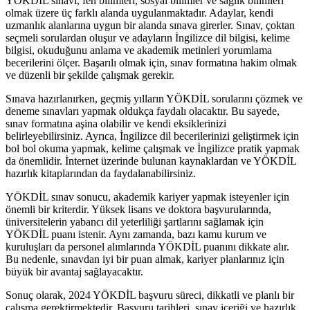
YÖKDİL sınavı, fen bilimleri, sosyal bilimler ve sağlık bilimleri
olmak üzere üç farklı alanda uygulanmaktadır. Adaylar, kendi
uzmanlık alanlarına uygun bir alanda sınava girerler. Sınav, çoktan
seçmeli sorulardan oluşur ve adayların İngilizce dil bilgisi, kelime
bilgisi, okuduğunu anlama ve akademik metinleri yorumlama
becerilerini ölçer. Başarılı olmak için, sınav formatına hakim olmak
ve düzenli bir şekilde çalışmak gerekir.
Sınava hazırlanırken, geçmiş yılların YÖKDİL sorularını çözmek ve
deneme sınavları yapmak oldukça faydalı olacaktır. Bu sayede,
sınav formatına aşina olabilir ve kendi eksiklerinizi
belirleyebilirsiniz. Ayrıca, İngilizce dil becerilerinizi geliştirmek için
bol bol okuma yapmak, kelime çalışmak ve İngilizce pratik yapmak
da önemlidir. İnternet üzerinde bulunan kaynaklardan ve YÖKDİL
hazırlık kitaplarından da faydalanabilirsiniz.
YÖKDİL sınav sonucu, akademik kariyer yapmak isteyenler için
önemli bir kriterdir. Yüksek lisans ve doktora başvurularında,
üniversitelerin yabancı dil yeterliliği şartlarını sağlamak için
YÖKDİL puanı istenir. Aynı zamanda, bazı kamu kurum ve
kuruluşları da personel alımlarında YÖKDİL puanını dikkate alır.
Bu nedenle, sınavdan iyi bir puan almak, kariyer planlarınız için
büyük bir avantaj sağlayacaktır.
Sonuç olarak, 2024 YÖKDİL başvuru süreci, dikkatli ve planlı bir
çalışma gerektirmektedir. Başvuru tarihleri, sınav içeriği ve hazırlık