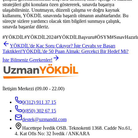
stratejileri gibi konulara özen göstererek, sınavda başarıya
ulaşabilirsiniz. Unutmayın, düzenli çalışma ve doğru kaynak
kullanımı, YÖKDİL sınavında başarılı olmanın anahtarlarıdır. Bu
süreçte sizlere yardımcı olacak tüm bilgileri sunmaya çalıştık,
sınavda başarılar dileriz.
#
YÖKDİL
#
YÖKDİL2024
#
YÖKDİLBaşvuru
#
ÖSYM
#
SınavHazırl
YÖKDİL'de Kaç Soru Çıkıyor? İşte Cevabı ve Başarı
Taktikleri!
YÖKDİL'de 50 Puan Almak: Gerçekçi Bir Hedef Mi?
İşte Bilmeniz Gerekenler!
İletişim Merkezi (09.00 - 22.00)
0(312) 911 37 15
0(850) 302 67 15
destek@uzmandil.com
Hacettepe İvedik OSB. Teknokenti 1368. Cadde No.61,
4. Kat Ofis No: 32 İvedik / ANKARA