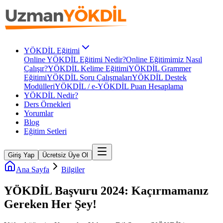
YÖKDİL Eğitimi
Online YÖKDİL Eğitimi Nedir?
Online Eğitimimiz Nasıl
Çalışır?
YÖKDİL Kelime Eğitimi
YÖKDİL Grammer
Eğitimi
YÖKDİL Soru Çalışmaları
YÖKDİL Destek
Modülleri
YÖKDİL / e-YÖKDİL Puan Hesaplama
YÖKDİL Nedir?
Ders Örnekleri
Yorumlar
Blog
Eğitim Setleri
Giriş Yap
Ücretsiz Üye Ol
Ana Sayfa
Bilgiler
YÖKDİL Başvuru 2024: Kaçırmamanız
Gereken Her Şey!