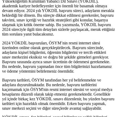
Yükseköğretim Kurumları Yabancı Dil Sınavı (YÖKDİL),
akademik kariyer hedefleyenler için önemli bir basamak olmaya
devam ediyor. 2024 yılı YÖKDİL başvuru süreci, adayların merakla
beklediği bir dönem. Bu süreçte dikkat edilmesi gerekenler, başvuru
takvimi, sınav içeriği ve hazırlık stratejileri gibi konular, başarıya
ulaşmak için kritik öneme sahip. Bu yazımızda, YÖKDİL başvuru
2024 süreciyle ilgili tüm detayları sizlerle paylaşacak, merak ettiğiniz
tüm sorulara yanıt bulacaksınız.
2024 YÖKDİL başvuruları, ÖSYM’nin resmi internet sitesi
üzerinden online olarak gerçekleştirilecek. Başvuru sürecinde,
adayların kişisel bilgilerini, öğrenim bilgilerini ve tercih ettikleri
sınav merkezini eksiksiz ve doğru bir şekilde girmeleri gerekiyor.
Başvuru sırasında ayrıca sınav ücretinin de ödenmesi gerekmekte.
Bu nedenle, başvuru yapmadan önce tüm bilgilerinizi hazırlamanız
ve ödeme yöntemini belirlemeniz önemlidir.
Başvuru tarihleri, ÖSYM tarafından her yıl belirlenmekte ve
adaylara duyurulmaktadır. Bu nedenle, başvuru tarihlerini
kaçırmamak için ÖSYM'nin resmi internet sitesini ve sosyal medya
hesaplarını düzenli olarak takip etmeniz gerekmektedir. Genellikle
yıl içinde birkaç kez YÖKDİL sınavı düzenlenir, bu yüzden başvuru
tarihleri için hazırlıklı olmak önemlidir. Erken başvuru yapmak,
sınav merkezi seçimi ve diğer süreçlerde avantaj sağlayabilir.