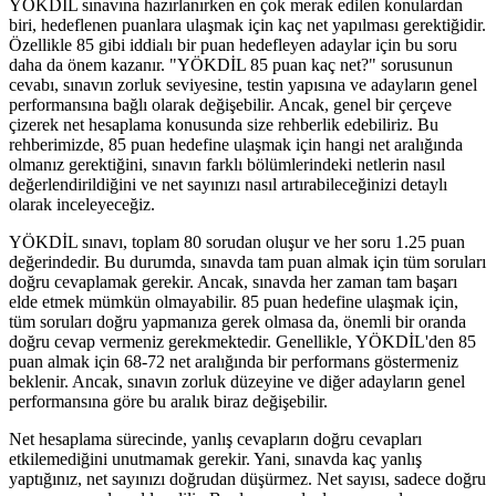
YÖKDİL sınavına hazırlanırken en çok merak edilen konulardan
biri, hedeflenen puanlara ulaşmak için kaç net yapılması gerektiğidir.
Özellikle 85 gibi iddialı bir puan hedefleyen adaylar için bu soru
daha da önem kazanır. "YÖKDİL 85 puan kaç net?" sorusunun
cevabı, sınavın zorluk seviyesine, testin yapısına ve adayların genel
performansına bağlı olarak değişebilir. Ancak, genel bir çerçeve
çizerek net hesaplama konusunda size rehberlik edebiliriz. Bu
rehberimizde, 85 puan hedefine ulaşmak için hangi net aralığında
olmanız gerektiğini, sınavın farklı bölümlerindeki netlerin nasıl
değerlendirildiğini ve net sayınızı nasıl artırabileceğinizi detaylı
olarak inceleyeceğiz.
YÖKDİL sınavı, toplam 80 sorudan oluşur ve her soru 1.25 puan
değerindedir. Bu durumda, sınavda tam puan almak için tüm soruları
doğru cevaplamak gerekir. Ancak, sınavda her zaman tam başarı
elde etmek mümkün olmayabilir. 85 puan hedefine ulaşmak için,
tüm soruları doğru yapmanıza gerek olmasa da, önemli bir oranda
doğru cevap vermeniz gerekmektedir. Genellikle, YÖKDİL'den 85
puan almak için 68-72 net aralığında bir performans göstermeniz
beklenir. Ancak, sınavın zorluk düzeyine ve diğer adayların genel
performansına göre bu aralık biraz değişebilir.
Net hesaplama sürecinde, yanlış cevapların doğru cevapları
etkilemediğini unutmamak gerekir. Yani, sınavda kaç yanlış
yaptığınız, net sayınızı doğrudan düşürmez. Net sayısı, sadece doğru