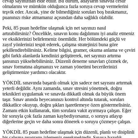
cevap sayınızdan elde edilir. Bu durum, adayların sınavda cesur
olmalarını ve mümkün olduğunca fazla soruya cevap vermelerini
teşvik eder. Ancak, yine de bilmediğiniz soruları boş bırakmanız,
puanınızı riske atmamanız açısından daha sağlıklı olabilir.
Peki, 85 puan hedefine ulaşmak için net sayınızı nasıl
artırabilirsiniz? Öncelikle, sınavın konu dağılımını iyi analiz etmeniz
ve eksiklerinizi belirlemeniz önemlidir. Her bölümdeki güçlü ve
zayıf yönlerinizi tespit ederek, çalışma stratejinizi buna göre
şekillendirebilirsiniz. Kelime bilgisi, gramer, okuma anlama ve çeviri
gibi farklı alanlarda kendinizi geliştirerek, net sayınızı artırma
şansınızı yükseltebilirsiniz. Düzenli deneme sınavları çözmek de,
sınav formatına alışmanızı ve zaman yönetimi becerilerinizi
geliştirmenize yardımcı olacaktır.
YÖKDİL sınavında başarılı olmak için sadece net sayısını artırmak
yeterli değildir. Aynı zamanda, sınav stresini yönetmek, doğru
teknikleri uygulamak ve sınavda dikkatli olmak da büyük önem
taşır. Sınav anında heyecanınızı kontrol altında tutarak, soruları
dikkatlice okuyup, doğru şıkları işaretlemeye özen göstermelisiniz.
Zamanı etkin kullanarak, tüm sorulara vakit ayırmaya çalışın. Eğer
bir soruyla çok fazla zaman kaybediyorsanız, o soruyu atlayıp
diğerlerine geçin ve daha sonra dönerek o soruyu çözmeye çalışın.
YÖKDİL 85 puan hedefine ulaşmak için düzenli, planlı ve disiplinli
bir çalışma programı izlemeniz gerekmektedir. Sınava hazırlık