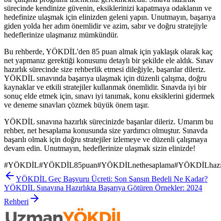
sürecinde kendinize güvenin, eksiklerinizi kapatmaya odaklanın ve
hedefinize ulaşmak için elinizden geleni yapın. Unutmayın, başarıya
giden yolda her adım önemlidir ve azim, sabır ve doğru stratejiyle
hedeflerinize ulaşmanız mümkündür.
Bu rehberde, YÖKDİL'den 85 puan almak için yaklaşık olarak kaç
net yapmanız gerektiği konusunu detaylı bir şekilde ele aldık. Sınav
hazırlık sürecinde size rehberlik etmesi dileğiyle, başarılar dileriz.
YÖKDİL sınavında başarıya ulaşmak için düzenli çalışma, doğru
kaynaklar ve etkili stratejiler kullanmak önemlidir. Sınavda iyi bir
sonuç elde etmek için, sınavı iyi tanımak, konu eksiklerini gidermek
ve deneme sınavları çözmek büyük önem taşır.
YÖKDİL sınavına hazırlık sürecinizde başarılar dileriz. Umarım bu
rehber, net hesaplama konusunda size yardımcı olmuştur. Sınavda
başarılı olmak için doğru stratejiler izlemeye ve düzenli çalışmaya
devam edin. Unutmayın, hedeflerinize ulaşmak sizin elinizde!
#
YÖKDİL
#
YÖKDİL85puan
#
YÖKDİLnethesaplama
#
YÖKDİLhazır
YÖKDİL Geç Başvuru Ücreti: Son Şansın Bedeli Ne Kadar?
YÖKDİL Sınavına Hazırlıkta Başarıya Götüren Örnekler: 2024
Rehberi