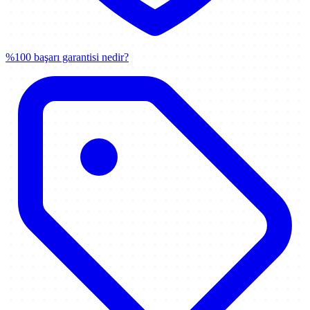
%100 başarı garantisi nedir?