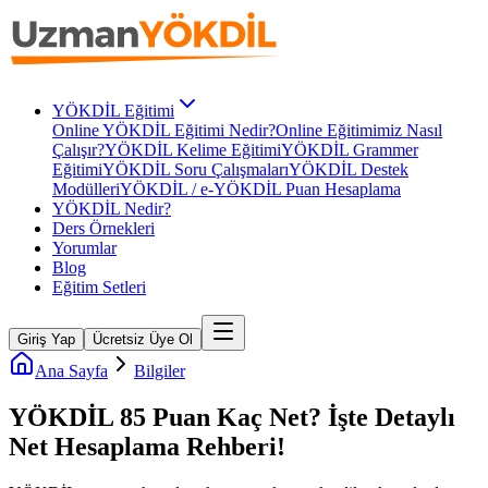
YÖKDİL Eğitimi
Online YÖKDİL Eğitimi Nedir?
Online Eğitimimiz Nasıl
Çalışır?
YÖKDİL Kelime Eğitimi
YÖKDİL Grammer
Eğitimi
YÖKDİL Soru Çalışmaları
YÖKDİL Destek
Modülleri
YÖKDİL / e-YÖKDİL Puan Hesaplama
YÖKDİL Nedir?
Ders Örnekleri
Yorumlar
Blog
Eğitim Setleri
Giriş Yap
Ücretsiz Üye Ol
Ana Sayfa
Bilgiler
YÖKDİL 85 Puan Kaç Net? İşte Detaylı
Net Hesaplama Rehberi!