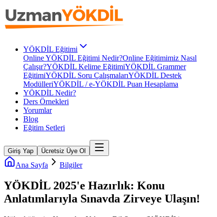
YÖKDİL Eğitimi
Online YÖKDİL Eğitimi Nedir?
Online Eğitimimiz Nasıl
Çalışır?
YÖKDİL Kelime Eğitimi
YÖKDİL Grammer
Eğitimi
YÖKDİL Soru Çalışmaları
YÖKDİL Destek
Modülleri
YÖKDİL / e-YÖKDİL Puan Hesaplama
YÖKDİL Nedir?
Ders Örnekleri
Yorumlar
Blog
Eğitim Setleri
Giriş Yap
Ücretsiz Üye Ol
Ana Sayfa
Bilgiler
YÖKDİL 2025'e Hazırlık: Konu
Anlatımlarıyla Sınavda Zirveye Ulaşın!