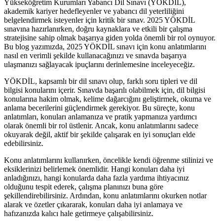
Yükseköğretim Kurumları Yabancı Dil Sınavı (YÖKDİL),
akademik kariyer hedefleyenler ve yabancı dil yeterliliğini
belgelendirmek isteyenler için kritik bir sınav. 2025 YÖKDİL
sınavına hazırlanırken, doğru kaynaklara ve etkili bir çalışma
stratejisine sahip olmak başarıya giden yolda önemli bir rol oynuyor.
Bu blog yazımızda, 2025 YÖKDİL sınavı için konu anlatımlarını
nasıl en verimli şekilde kullanacağınızı ve sınavda başarıya
ulaşmanızı sağlayacak ipuçlarını derinlemesine inceleyeceğiz.
YÖKDİL, kapsamlı bir dil sınavı olup, farklı soru tipleri ve dil
bilgisi konularını içerir. Sınavda başarılı olabilmek için, dil bilgisi
konularına hakim olmak, kelime dağarcığını geliştirmek, okuma ve
anlama becerilerini güçlendirmek gerekiyor. Bu süreçte, konu
anlatımları, konuları anlamanıza ve pratik yapmanıza yardımcı
olarak önemli bir rol üstlenir. Ancak, konu anlatımlarını sadece
okuyarak değil, aktif bir şekilde çalışarak en iyi sonuçları elde
edebilirsiniz.
Konu anlatımlarını kullanırken, öncelikle kendi öğrenme stilinizi ve
eksiklerinizi belirlemek önemlidir. Hangi konuları daha iyi
anladığınızı, hangi konularda daha fazla yardıma ihtiyacınız
olduğunu tespit ederek, çalışma planınızı buna göre
şekillendirebilirsiniz. Ardından, konu anlatımlarını okurken notlar
alarak ve özetler çıkararak, konuları daha iyi anlamaya ve
hafızanızda kalıcı hale getirmeye çalışabilirsiniz.