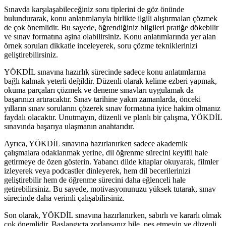
Sınavda karşılaşabileceğiniz soru tiplerini de göz önünde
bulundurarak, konu anlatımlarıyla birlikte ilgili alıştırmaları çözmek
de çok önemlidir. Bu sayede, öğrendiğiniz bilgileri pratiğe dökebilir
ve sınav formatına aşina olabilirsiniz. Konu anlatımlarında yer alan
örnek soruları dikkatle inceleyerek, soru çözme tekniklerinizi
geliştirebilirsiniz.
YÖKDİL sınavına hazırlık sürecinde sadece konu anlatımlarına
bağlı kalmak yeterli değildir. Düzenli olarak kelime ezberi yapmak,
okuma parçaları çözmek ve deneme sınavları uygulamak da
başarınızı artıracaktır. Sınav tarihine yakın zamanlarda, önceki
yılların sınav sorularını çözerek sınav formatına iyice hakim olmanız
faydalı olacaktır. Unutmayın, düzenli ve planlı bir çalışma, YÖKDİL
sınavında başarıya ulaşmanın anahtarıdır.
Ayrıca, YÖKDİL sınavına hazırlanırken sadece akademik
çalışmalara odaklanmak yerine, dil öğrenme sürecini keyifli hale
getirmeye de özen gösterin. Yabancı dilde kitaplar okuyarak, filmler
izleyerek veya podcastler dinleyerek, hem dil becerilerinizi
geliştirebilir hem de öğrenme sürecini daha eğlenceli hale
getirebilirsiniz. Bu sayede, motivasyonunuzu yüksek tutarak, sınav
sürecinde daha verimli çalışabilirsiniz.
Son olarak, YÖKDİL sınavına hazırlanırken, sabırlı ve kararlı olmak
çok önemlidir. Başlangıçta zorlansanız bile, pes etmeyin ve düzenli