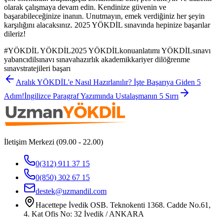
olarak çalışmaya devam edin. Kendinize güvenin ve
başarabileceğinize inanın. Unutmayın, emek verdiğiniz her şeyin
karşılığını alacaksınız. 2025 YÖKDİL sınavında hepinize başarılar
dileriz!
#
YÖKDİL YÖKDİL2025 YÖKDİLkonuanlatımı YÖKDİLsınavı
yabancıdilsınavı sınavahazırlık akademikkariyer dilöğrenme
sınavstratejileri başarı
Aralık YÖKDİL'e Nasıl Hazırlanılır? İşte Başarıya Giden 5
Adım!
İngilizce Paragraf Yazımında Ustalaşmanın 5 Sırrı
İletişim Merkezi (09.00 - 22.00)
0(312) 911 37 15
0(850) 302 67 15
destek@uzmandil.com
Hacettepe İvedik OSB. Teknokenti 1368. Cadde No.61,
4. Kat Ofis No: 32 İvedik / ANKARA