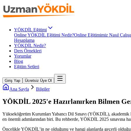
YÖKDİL Eğitimi
Online YÖKDİL Eğitimi Nedir?
Online Eğitimimiz Nasıl Çalışı
Hesaplama
YÖKDİL Nedir?
Ders Örnekleri
Yorumlar
Blog
Eğitim Setleri
Giriş Yap
Ücretsiz Üye Ol
Ana Sayfa
Bilgiler
YÖKDİL 2025'e Hazırlanırken Bilmen Ge
Yükseköğretim Kurumları Yabancı Dil Sınavı (YÖKDİL), akademik kariy
en önemli adımlarından biri. Bu rehberde, YÖKDİL 2025 sınavına hazırla
Öncelikle YÖKDİL’in ne olduğunu ve hangi alanlarda geçerli olduğu