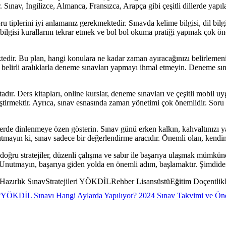
 Sınav, İngilizce, Almanca, Fransızca, Arapça gibi çeşitli dillerde yapıla
 tiplerini iyi anlamanız gerekmektedir. Sınavda kelime bilgisi, dil bil
 bilgisi kurallarını tekrar etmek ve bol bol okuma pratiği yapmak çok öne
tedir. Bu plan, hangi konulara ne kadar zaman ayıracağınızı belirlemeni
belirli aralıklarla deneme sınavları yapmayı ihmal etmeyin. Deneme sın
. Ders kitapları, online kurslar, deneme sınavları ve çeşitli mobil uy
liştirmektir. Ayrıca, sınav esnasında zaman yönetimi çok önemlidir. Sor
rde dinlenmeye özen gösterin. Sınav günü erken kalkın, kahvaltınızı y
nutmayın ki, sınav sadece bir değerlendirme aracıdır. Önemli olan, kendi
ğru stratejiler, düzenli çalışma ve sabır ile başarıya ulaşmak mümkündü
iz. Unutmayın, başarıya giden yolda en önemli adım, başlamaktır. Şimdiden
lık SınavStratejileri YÖKDİLRehber LisansüstüEğitim DoçentlikBa
?
YÖKDİL Sınavı Hangi Aylarda Yapılıyor? 2024 Sınav Takvimi ve Öne