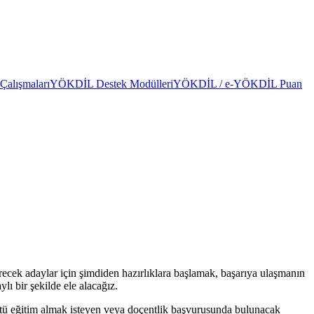
alışmaları
YÖKDİL Destek Modülleri
YÖKDİL / e-YÖKDİL Puan
ecek adaylar için şimdiden hazırlıklara başlamak, başarıya ulaşmanın
ı bir şekilde ele alacağız.
ü eğitim almak isteyen veya doçentlik başvurusunda bulunacak