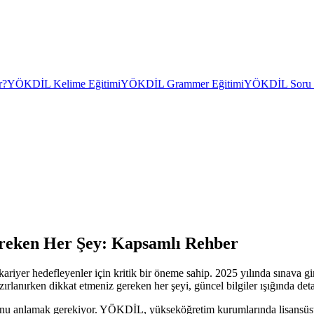
r?
YÖKDİL Kelime Eğitimi
YÖKDİL Grammer Eğitimi
YÖKDİL Soru Ç
reken Her Şey: Kapsamlı Rehber
er hedefleyenler için kritik bir öneme sahip. 2025 yılında sınava gir
nırken dikkat etmeniz gereken her şeyi, güncel bilgiler ışığında detayl
nu anlamak gerekiyor. YÖKDİL, yükseköğretim kurumlarında lisansüst