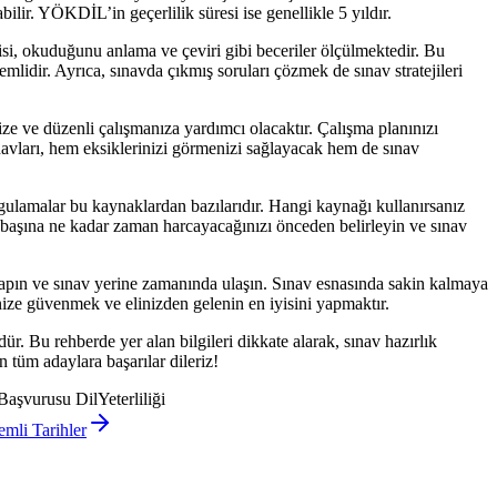
bilir. YÖKDİL’in geçerlilik süresi ise genellikle 5 yıldır.
gisi, okuduğunu anlama ve çeviri gibi beceriler ölçülmektedir. Bu
mlidir. Ayrıca, sınavda çıkmış soruları çözmek de sınav stratejileri
ze ve düzenli çalışmanıza yardımcı olacaktır. Çalışma planınızı
avları, hem eksiklerinizi görmenizi sağlayacak hem de sınav
gulamalar bu kaynaklardan bazılarıdır. Hangi kaynağı kullanırsanız
u başına ne kadar zaman harcayacağınızı önceden belirleyin ve sınav
apın ve sınav yerine zamanında ulaşın. Sınav esnasında sakin kalmaya
nize güvenmek ve elinizden gelenin en iyisini yapmaktır.
r. Bu rehberde yer alan bilgileri dikkate alarak, sınav hazırlık
 tüm adaylara başarılar dileriz!
şvurusu DilYeterliliği
mli Tarihler