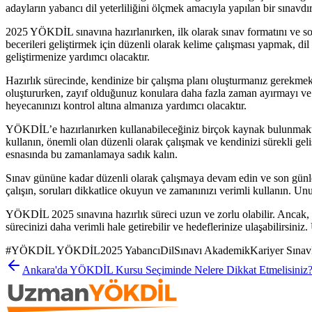
adayların yabancı dil yeterliliğini ölçmek amacıyla yapılan bir sınavdır.
2025 YÖKDİL sınavına hazırlanırken, ilk olarak sınav formatını ve soru
becerileri geliştirmek için düzenli olarak kelime çalışması yapmak, dil
geliştirmenize yardımcı olacaktır.
Hazırlık sürecinde, kendinize bir çalışma planı oluşturmanız gerekmek
oluştururken, zayıf olduğunuz konulara daha fazla zaman ayırmayı ve 
heyecanınızı kontrol altına almanıza yardımcı olacaktır.
YÖKDİL’e hazırlanırken kullanabileceğiniz birçok kaynak bulunmaktadır
kullanın, önemli olan düzenli olarak çalışmak ve kendinizi sürekli ge
esnasında bu zamanlamaya sadık kalın.
Sınav gününe kadar düzenli olarak çalışmaya devam edin ve son günle
çalışın, soruları dikkatlice okuyun ve zamanınızı verimli kullanın. U
YÖKDİL 2025 sınavına hazırlık süreci uzun ve zorlu olabilir. Ancak, do
sürecinizi daha verimli hale getirebilir ve hedeflerinize ulaşabilirsin
#
YÖKDİL YÖKDİL2025 YabancıDilSınavı AkademikKariyer SınavHazır
Ankara'da YÖKDİL Kursu Seçiminde Nelere Dikkat Etmelisiniz