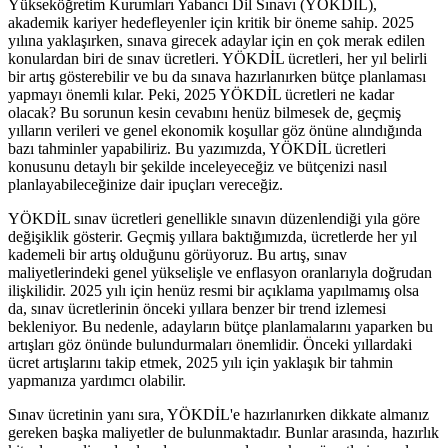
Yükseköğretim Kurumları Yabancı Dil Sınavı (YÖKDİL),
akademik kariyer hedefleyenler için kritik bir öneme sahip. 2025
yılına yaklaşırken, sınava girecek adaylar için en çok merak edilen
konulardan biri de sınav ücretleri. YÖKDİL ücretleri, her yıl belirli
bir artış gösterebilir ve bu da sınava hazırlanırken bütçe planlaması
yapmayı önemli kılar. Peki, 2025 YÖKDİL ücretleri ne kadar
olacak? Bu sorunun kesin cevabını henüz bilmesek de, geçmiş
yılların verileri ve genel ekonomik koşullar göz önüne alındığında
bazı tahminler yapabiliriz. Bu yazımızda, YÖKDİL ücretleri
konusunu detaylı bir şekilde inceleyeceğiz ve bütçenizi nasıl
planlayabileceğinize dair ipuçları vereceğiz.
YÖKDİL sınav ücretleri genellikle sınavın düzenlendiği yıla göre
değişiklik gösterir. Geçmiş yıllara baktığımızda, ücretlerde her yıl
kademeli bir artış olduğunu görüyoruz. Bu artış, sınav
maliyetlerindeki genel yükselişle ve enflasyon oranlarıyla doğrudan
ilişkilidir. 2025 yılı için henüz resmi bir açıklama yapılmamış olsa
da, sınav ücretlerinin önceki yıllara benzer bir trend izlemesi
bekleniyor. Bu nedenle, adayların bütçe planlamalarını yaparken bu
artışları göz önünde bulundurmaları önemlidir. Önceki yıllardaki
ücret artışlarını takip etmek, 2025 yılı için yaklaşık bir tahmin
yapmanıza yardımcı olabilir.
Sınav ücretinin yanı sıra, YÖKDİL'e hazırlanırken dikkate almanız
gereken başka maliyetler de bulunmaktadır. Bunlar arasında, hazırlık