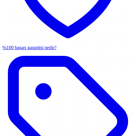
%100 başarı garantisi nedir?