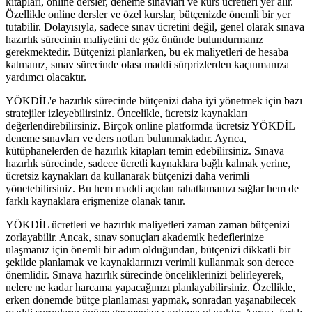
kitapları, online dersler, deneme sınavları ve kurs ücretleri yer alır.
Özellikle online dersler ve özel kurslar, bütçenizde önemli bir yer
tutabilir. Dolayısıyla, sadece sınav ücretini değil, genel olarak sınava
hazırlık sürecinin maliyetini de göz önünde bulundurmanız
gerekmektedir. Bütçenizi planlarken, bu ek maliyetleri de hesaba
katmanız, sınav sürecinde olası maddi sürprizlerden kaçınmanıza
yardımcı olacaktır.
YÖKDİL'e hazırlık sürecinde bütçenizi daha iyi yönetmek için bazı
stratejiler izleyebilirsiniz. Öncelikle, ücretsiz kaynakları
değerlendirebilirsiniz. Birçok online platformda ücretsiz YÖKDİL
deneme sınavları ve ders notları bulunmaktadır. Ayrıca,
kütüphanelerden de hazırlık kitapları temin edebilirsiniz. Sınava
hazırlık sürecinde, sadece ücretli kaynaklara bağlı kalmak yerine,
ücretsiz kaynakları da kullanarak bütçenizi daha verimli
yönetebilirsiniz. Bu hem maddi açıdan rahatlamanızı sağlar hem de
farklı kaynaklara erişmenize olanak tanır.
YÖKDİL ücretleri ve hazırlık maliyetleri zaman zaman bütçenizi
zorlayabilir. Ancak, sınav sonuçları akademik hedeflerinize
ulaşmanız için önemli bir adım olduğundan, bütçenizi dikkatli bir
şekilde planlamak ve kaynaklarınızı verimli kullanmak son derece
önemlidir. Sınava hazırlık sürecinde önceliklerinizi belirleyerek,
nelere ne kadar harcama yapacağınızı planlayabilirsiniz. Özellikle,
erken dönemde bütçe planlaması yapmak, sonradan yaşanabilecek