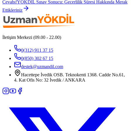
Cevabı!
YÖKDİL Sınav Sonucu: Geçerlilik Süresi Hakkında Merak
Ettikleriniz
İletişim Merkezi (09.00 - 22.00)
0(312) 911 37 15
0(850) 302 67 15
destek@uzmandil.com
Hacettepe İvedik OSB. Teknokenti 1368. Cadde No.61,
4. Kat Ofis No: 32 İvedik / ANKARA