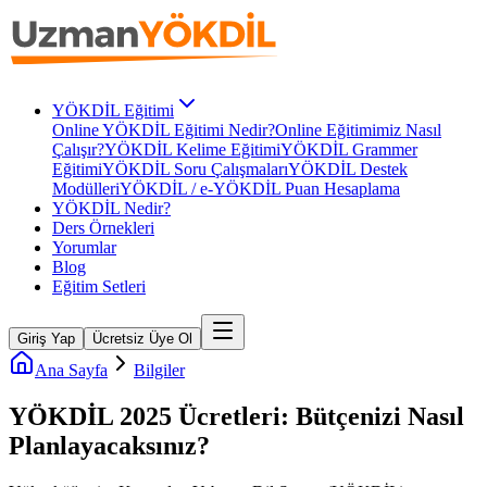
YÖKDİL Eğitimi
Online YÖKDİL Eğitimi Nedir?
Online Eğitimimiz Nasıl
Çalışır?
YÖKDİL Kelime Eğitimi
YÖKDİL Grammer
Eğitimi
YÖKDİL Soru Çalışmaları
YÖKDİL Destek
Modülleri
YÖKDİL / e-YÖKDİL Puan Hesaplama
YÖKDİL Nedir?
Ders Örnekleri
Yorumlar
Blog
Eğitim Setleri
Giriş Yap
Ücretsiz Üye Ol
Ana Sayfa
Bilgiler
YÖKDİL 2025 Ücretleri: Bütçenizi Nasıl
Planlayacaksınız?