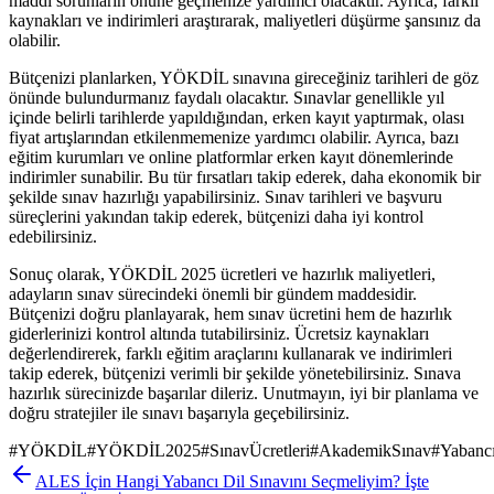
maddi sorunların önüne geçmenize yardımcı olacaktır. Ayrıca, farklı
kaynakları ve indirimleri araştırarak, maliyetleri düşürme şansınız da
olabilir.
Bütçenizi planlarken, YÖKDİL sınavına gireceğiniz tarihleri de göz
önünde bulundurmanız faydalı olacaktır. Sınavlar genellikle yıl
içinde belirli tarihlerde yapıldığından, erken kayıt yaptırmak, olası
fiyat artışlarından etkilenmemenize yardımcı olabilir. Ayrıca, bazı
eğitim kurumları ve online platformlar erken kayıt dönemlerinde
indirimler sunabilir. Bu tür fırsatları takip ederek, daha ekonomik bir
şekilde sınav hazırlığı yapabilirsiniz. Sınav tarihleri ve başvuru
süreçlerini yakından takip ederek, bütçenizi daha iyi kontrol
edebilirsiniz.
Sonuç olarak, YÖKDİL 2025 ücretleri ve hazırlık maliyetleri,
adayların sınav sürecindeki önemli bir gündem maddesidir.
Bütçenizi doğru planlayarak, hem sınav ücretini hem de hazırlık
giderlerinizi kontrol altında tutabilirsiniz. Ücretsiz kaynakları
değerlendirerek, farklı eğitim araçlarını kullanarak ve indirimleri
takip ederek, bütçenizi verimli bir şekilde yönetebilirsiniz. Sınava
hazırlık sürecinizde başarılar dileriz. Unutmayın, iyi bir planlama ve
doğru stratejiler ile sınavı başarıyla geçebilirsiniz.
#
YÖKDİL
#
YÖKDİL2025
#
SınavÜcretleri
#
AkademikSınav
#
Yabancı
ALES İçin Hangi Yabancı Dil Sınavını Seçmeliyim? İşte